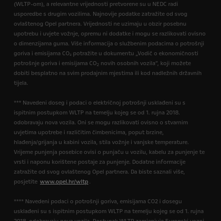
(WLTP-om), a relevantne vrijednosti pretvorene su u NEDC radi
usporedbe s drugim vozilima. Najnovije podatke zatražite od svog
ovlaštenog Opel partnera. Vrijednosti ne uzimaju u obzir posebnu
upotrebu i uvjete vožnje, opremu ni dodatke i mogu se razlikovati ovisno
o dimenzijama guma. Više informacija o službenim podacima o potrošnji
goriva i emisijama CO₂ potražite u dokumentu „Vodič o ekonomičnosti
potrošnje goriva i emisijama CO
novih osobnih vozila”, koji možete
2
dobiti besplatno na svim prodajnim mjestima ili kod nadležnih državnih
tijela.
*** Navedeni doseg i podaci o električnoj potrošnji usklađeni su s
ispitnim postupkom WLTP na temelju kojeg se od 1. rujna 2018.
odobravaju nova vozila. Oni se mogu razlikovati ovisno o stvarnim
uvjetima upotrebe i različitim čimbenicima, poput brzine,
hlađenja/grijanja u kabini vozila, stila vožnje i vanjske temperature.
Vrijeme punjenja posebice ovisi o punjaču u vozilu, kabelu za punjenje te
vrsti i naponu korištene postaje za punjenje. Dodatne informacije
zatražite od svog ovlaštenog Opel partnera. Da biste saznali više,
posjetite
www.opel.hr/wltp
.
**** Navedeni podaci o potrošnji goriva, emisijama CO2 i dosegu
usklađeni su s ispitnim postupkom WLTP na temelju kojeg se od 1. rujna