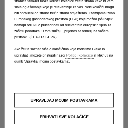
stranica također može koristiti kolačiće trećih strana kako bi vam
slala oglašavanje koje je relevantnije za vas. Neki kolačići mogu
biti obrađeni od strane trećih strana smještenih u zemljama izvan
Europskog gospodarskog prostora (EGP) koje možda još uvijek
nemaju odluku o prikladnosti od relevantnih europskih tijela za
zaštitu podataka. U tom slučaju, prijenos se temelji na vašem
pristanku (Čl. 49.1a GDPR).
Ako želite saznati više o kolačićima koje koristimo i kako ih
Politici kolačića
upravljati, možete pristupiti našoj
ili kliknuti na
gumb 'Upravljaj mojim postavkama'.
Ilustracija prikazuje posebnu boju. Dostupnost ovisi o verziji, opremi i
volumenu narudžbe.
Vivaro-e
UPRAVLJAJ MOJIM POSTAVKAMA
Najučinkovitiji i najsvestraniji kombi u branši,
sada u potpuno električnoj izvedbi, omogućuje
PRIHVATI SVE KOLAČIĆE
vožnju bez štetnih emisija, uz opcije baterija za