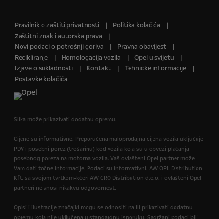
Pravilnik o zaštiti privatnosti
Politika kolačića
Zaštitni znak i autorska prava
Novi podaci o potrošnji goriva
Pravna obavijest
Recikliranje
Homologacija vozila
Opel u svijetu
Izjave o sukladnosti
Kontakt
Tehničke informacije
Postavke kolačića
Slika može prikazivati dodatnu opremu.
Cijene su informativne. Preporučena maloprodajna cijena vozila uključuje
PDV i posebni porez (trošarinu) kod vozila koja su u obvezi plaćanja
posebnog poreza na motorna vozila. Vaš ovlašteni Opel partner može
Vam dati točne informacije. Podaci su informativni. AW OPL Distribution
Kft. sa svojom tvrtkom-kćeri AW CRO Distribution d.o.o. i ovlašteni Opel
partneri ne snosi nikakvu odgovornost.
Opisi i ilustracije značajki mogu se odnositi na ili prikazivati dodatnu
opremu koja nije uključena u standardnu isporuku. Sadržani podaci bili