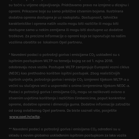
su točni u vrijeme objavljivanja. Pridržavamo pravo na izmjene u dizajnu i
opremi. Prikazane boje su samo približne stvarnim bojama. Ilustrirana
dodatna oprema dostupna je uz nadoplatu. Dostupnost, tehničke
karakteristike i oprema naših vozila mogu biti različite ili mogu biti
dostupne samo u nekim zemljama ili mogu biti dostupne uz dodatne
troškove. Za precizne informacije o opremi koja se isporučuje na našim
vozilima obratite se lokalnom Opel partneru.
* Navedeni podaci o potrošnji goriva i emisijama CO
usklađeni su s
2
ispitnim postupkom WLTP na temelju kojeg se od 1. rujna 2018.
odobravaju nova vozila. Postupak WLTP zamjenjuje Europski vozni ciklus
(NEDC) kao prethodno korišten ispitni postupak. Zbog realističnijih
ispitnih uvjeta, potrošnja goriva i emisije CO
izmjereni tijekom WLTP-a u
2
većini su slučajeva veći u usporedbi s onima izmjerenima tijekom NEDC-a.
Podaci o potrošnji goriva i emisijama CO
mogu se razlikovati ovisno o
2
stvarnim uvjetima korištenja i različitim čimbenicima, poput konkretne
opreme, dodatne opreme i dimenzija guma. Dodatne informacije zatražite
od svog ovlaštenog Opel partnera. Da biste saznali više, posjetite
www.opel.hr/wltp
.
** Navedeni podaci o potrošnji goriva i emisijama CO
određeni su u
2
skladu s novim globalno usklađenim ispitnim postupkom za laka vozila