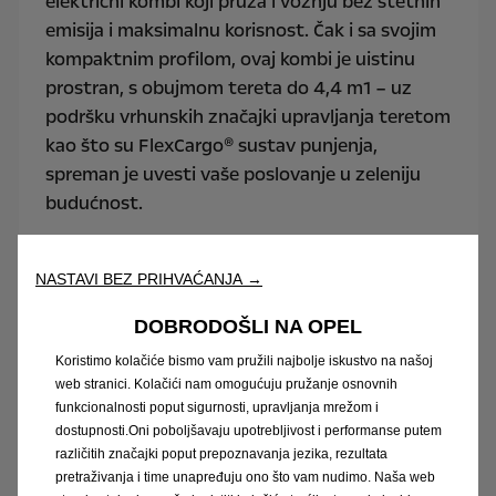
električni kombi koji pruža i vožnju bez štetnih
emisija i maksimalnu korisnost. Čak i sa svojim
kompaktnim profilom, ovaj kombi je uistinu
prostran, s obujmom tereta do 4,4 m1 – uz
podršku vrhunskih značajki upravljanja teretom
kao što su FlexCargo® sustav punjenja,
spreman je uvesti vaše poslovanje u zeleniju
budućnost.
1
Ovisno o odabranim varijantama i opcijama
NASTAVI BEZ PRIHVAĆANJA →
DOBRODOŠLI NA OPEL
Saznajte više
Koristimo kolačiće bismo vam pružili najbolje iskustvo na našoj
web stranici. Kolačići nam omogućuju pružanje osnovnih
funkcionalnosti poput sigurnosti, upravljanja mrežom i
dostupnosti.Oni poboljšavaju upotrebljivost i performanse putem
različitih značajki poput prepoznavanja jezika, rezultata
pretraživanja i time unapređuju ono što vam nudimo. Naša web