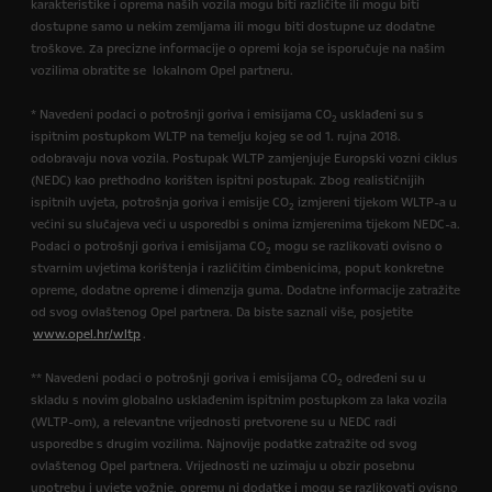
karakteristike i oprema naših vozila mogu biti različite ili mogu biti
dostupne samo u nekim zemljama ili mogu biti dostupne uz dodatne
troškove. Za precizne informacije o opremi koja se isporučuje na našim
vozilima obratite se lokalnom Opel partneru.
* Navedeni podaci o potrošnji goriva i emisijama CO
usklađeni su s
2
ispitnim postupkom WLTP na temelju kojeg se od 1. rujna 2018.
odobravaju nova vozila. Postupak WLTP zamjenjuje Europski vozni ciklus
(NEDC) kao prethodno korišten ispitni postupak. Zbog realističnijih
ispitnih uvjeta, potrošnja goriva i emisije CO
izmjereni tijekom WLTP-a u
2
većini su slučajeva veći u usporedbi s onima izmjerenima tijekom NEDC-a.
Podaci o potrošnji goriva i emisijama CO
mogu se razlikovati ovisno o
2
stvarnim uvjetima korištenja i različitim čimbenicima, poput konkretne
opreme, dodatne opreme i dimenzija guma. Dodatne informacije zatražite
od svog ovlaštenog Opel partnera. Da biste saznali više, posjetite
www.opel.hr/wltp
.
** Navedeni podaci o potrošnji goriva i emisijama CO
određeni su u
2
skladu s novim globalno usklađenim ispitnim postupkom za laka vozila
(WLTP-om), a relevantne vrijednosti pretvorene su u NEDC radi
usporedbe s drugim vozilima. Najnovije podatke zatražite od svog
ovlaštenog Opel partnera. Vrijednosti ne uzimaju u obzir posebnu
upotrebu i uvjete vožnje, opremu ni dodatke i mogu se razlikovati ovisno