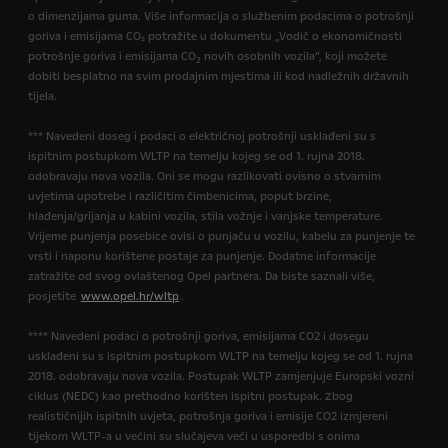
o dimenzijama guma. Više informacija o službenim podacima o potrošnji
goriva i emisijama CO₂ potražite u dokumentu „Vodič o ekonomičnosti
potrošnje goriva i emisijama CO
novih osobnih vozila”, koji možete
2
dobiti besplatno na svim prodajnim mjestima ili kod nadležnih državnih
tijela.
*** Navedeni doseg i podaci o električnoj potrošnji usklađeni su s
ispitnim postupkom WLTP na temelju kojeg se od 1. rujna 2018.
odobravaju nova vozila. Oni se mogu razlikovati ovisno o stvarnim
uvjetima upotrebe i različitim čimbenicima, poput brzine,
hlađenja/grijanja u kabini vozila, stila vožnje i vanjske temperature.
Vrijeme punjenja posebice ovisi o punjaču u vozilu, kabelu za punjenje te
vrsti i naponu korištene postaje za punjenje. Dodatne informacije
zatražite od svog ovlaštenog Opel partnera. Da biste saznali više,
posjetite
www.opel.hr/wltp
.
**** Navedeni podaci o potrošnji goriva, emisijama CO2 i dosegu
usklađeni su s ispitnim postupkom WLTP na temelju kojeg se od 1. rujna
2018. odobravaju nova vozila. Postupak WLTP zamjenjuje Europski vozni
ciklus (NEDC) kao prethodno korišten ispitni postupak. Zbog
realističnijih ispitnih uvjeta, potrošnja goriva i emisije CO2 izmjereni
tijekom WLTP-a u većini su slučajeva veći u usporedbi s onima