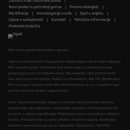
Zaštitni znak i autorska prava
Novi podaci o potrošnji goriva
Pravna obavijest
Recikliranje
Homologacija vozila
Opel u svijetu
Izjave o sukladnosti
Kontakt
Tehničke informacije
Postavke kolačića
Slika može prikazivati dodatnu opremu.
Cijene su informativne. Preporučena maloprodajna cijena vozila uključuje
PDV i posebni porez (trošarinu) kod vozila koja su u obvezi plaćanja
posebnog poreza na motorna vozila. Vaš ovlašteni Opel partner može
Vam dati točne informacije. Podaci su informativni. AW OPL Distribution
Kft. sa svojom tvrtkom-kćeri AW CRO Distribution d.o.o. i ovlašteni Opel
partneri ne snosi nikakvu odgovornost.
Opisi i ilustracije značajki mogu se odnositi na ili prikazivati dodatnu
opremu koja nije uključena u standardnu isporuku. Sadržani podaci bili
su točni u vrijeme objavljivanja. Pridržavamo pravo na izmjene u dizajnu i
opremi. Prikazane boje su samo približne stvarnim bojama. Ilustrirana
dodatna oprema dostupna je uz nadoplatu. Dostupnost, tehničke