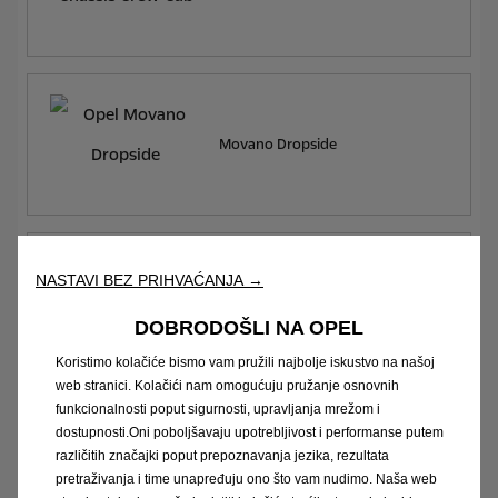
Movano Dropside
NASTAVI BEZ PRIHVAĆANJA →
Movano Crew Cab Dropside
DOBRODOŠLI NA OPEL
Koristimo kolačiće bismo vam pružili najbolje iskustvo na našoj
web stranici. Kolačići nam omogućuju pružanje osnovnih
funkcionalnosti poput sigurnosti, upravljanja mrežom i
Želite saznati više?
dostupnosti.Oni poboljšavaju upotrebljivost i performanse putem
različitih značajki poput prepoznavanja jezika, rezultata
pretraživanja i time unapređuju ono što vam nudimo. Naša web