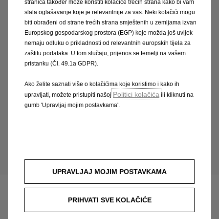
stranica također može koristiti kolačiće trećih strana kako bi vam
Uvijek dobri savjeti
slala oglašavanje koje je relevantnije za vas. Neki kolačići mogu
biti obrađeni od strane trećih strana smještenih u zemljama izvan
Opel Movano učinkovit je od samog početka.
Europskog gospodarskog prostora (EGP) koje možda još uvijek
Bilo kao privatno ili poslovno vozilo, njegova je
nemaju odluku o prikladnosti od relevantnih europskih tijela za
zaštitu podataka. U tom slučaju, prijenos se temelji na vašem
snažna tehnologija i visoka razina udobnosti
pristanku (Čl. 49.1a GDPR).
prvoklasna. Ovdje smo da bismo vam pomogli u
kupnji, pružili savjete o svim aspektima
Ako želite saznati više o kolačićima koje koristimo i kako ih
financiranja, leasinga ili usluga.
Politici kolačića
upravljati, možete pristupiti našoj
ili kliknuti na
gumb 'Upravljaj mojim postavkama'.
Pronađite Opel partnera
UPRAVLJAJ MOJIM POSTAVKAMA
Movano
PRIHVATI SVE KOLAČIĆE