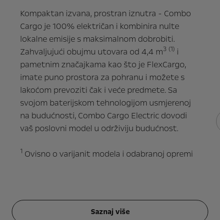
Kompaktan izvana, prostran iznutra - Combo
Cargo je 100% električan i kombinira nulte
lokalne emisije s maksimalnom dobrobiti.
3
(1)
Zahvaljujući obujmu utovara od 4,4 m
i
pametnim značajkama kao što je FlexCargo,
imate puno prostora za pohranu i možete s
lakoćom prevoziti čak i veće predmete. Sa
svojom baterijskom tehnologijom usmjerenoj
na budućnosti, Combo Cargo Electric dovodi
vaš poslovni model u održiviju budućnost.
1
Ovisno o varijanit modela i odabranoj opremi
Saznaj više