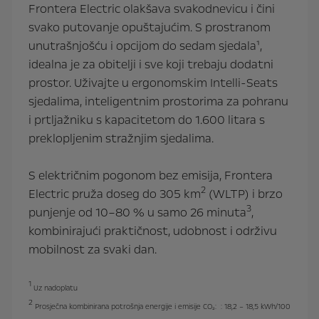
Frontera Electric olakšava svakodnevicu i čini
svako putovanje opuštajućim. S prostranom
unutrašnjošću i opcijom do sedam sjedala¹,
idealna je za obitelji i sve koji trebaju dodatni
prostor. Uživajte u ergonomskim Intelli-Seats
sjedalima, inteligentnim prostorima za pohranu
i prtljažniku s kapacitetom do 1.600 litara s
preklopljenim stražnjim sjedalima.
S električnim pogonom bez emisija, Frontera
2
Electric pruža doseg do 305 km
(WLTP) i brzo
3
punjenje od 10–80 % u samo 26 minuta
,
kombinirajući praktičnost, udobnost i održivu
mobilnost za svaki dan.
1
Uz nadoplatu
2
Prosječna kombinirana potrošnja energije i emisije CO₂: : 18,2 – 18,5 kWh/100