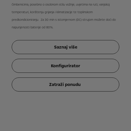
čimbenicima, posebno o osobnom stilu vožnje, uvjetima na ruti, vanjskoj
temperaturi, korištenju grijanja i klimatizacije te toplinskom
predkondicioniranju. Za 30 min s istomjernom (DC) strujom možete doći do
napunjenosti baterije od 80%.
Saznaj više
Konfigurirator
Zatraži ponudu