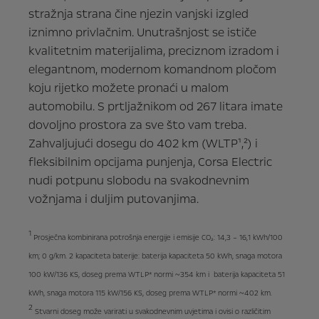
stražnja strana čine njezin vanjski izgled
iznimno privlačnim. Unutrašnjost se ističe
kvalitetnim materijalima, preciznom izradom i
elegantnom, modernom komandnom pločom
koju rijetko možete pronaći u malom
automobilu. S prtljažnikom od 267 litara imate
dovoljno prostora za sve što vam treba.
Zahvaljujući dosegu do 402 km (WLTP¹,²) i
fleksibilnim opcijama punjenja, Corsa Electric
nudi potpunu slobodu na svakodnevnim
vožnjama i duljim putovanjima.
1
Prosječna kombinirana potrošnja energije i emisije CO₂: 14,3 – 16,1 kWh/100
km; 0 g/km. 2 kapaciteta baterije: baterija kapaciteta 50 kWh, snaga motora
100 kW/136 KS, doseg prema WTLP* normi ~354 km i baterija kapaciteta 51
kWh, snaga motora 115 kW/156 KS, doseg prema WTLP* normi ~402 km.
2
Stvarni doseg može varirati u svakodnevnim uvjetima i ovisi o različitim