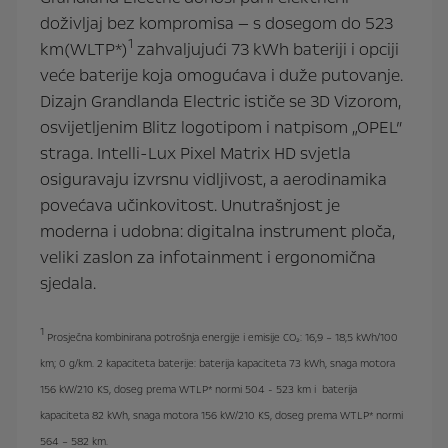
doživljaj bez kompromisa — s dosegom do 523
1
km(WLTP*)
zahvaljujući 73 kWh bateriji i opciji
veće baterije koja omogućava i duže putovanje.
Dizajn Grandlanda Electric ističe se 3D Vizorom,
osvijetljenim Blitz logotipom i natpisom „OPEL”
straga. Intelli-Lux Pixel Matrix HD svjetla
osiguravaju izvrsnu vidljivost, a aerodinamika
povećava učinkovitost. Unutrašnjost je
moderna i udobna: digitalna instrument ploča,
veliki zaslon za infotainment i ergonomična
sjedala.
1
Prosječna kombinirana potrošnja energije i emisije CO₂: 16,9 – 18,5 kWh/100
km; 0 g/km. 2 kapaciteta baterije: baterija kapaciteta 73 kWh, snaga motora
156 kW/210 KS, doseg prema WTLP* normi 504 - 523 km i baterija
kapaciteta 82 kWh, snaga motora 156 kW/210 KS, doseg prema WTLP* normi
564 – 582 km.