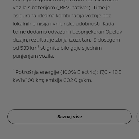
vozila s baterijom („BEV-native”). Time je
osigurana idealna kombinacija vožnje bez
lokalnih emisija i vrhunske udobnosti. Kada
tome dodamo odvažan i besprijekoran Opelov
dizajn, rezultat je zbilja izuzetan. S dosegom
1
od 533 km
stignite bilo gdje s jednim
punjenjem vozila.
1
Potrošnja energije (100% Electric): 17,6 - 18,5
kWh/100 km; emisija CO2 0 g/km.
Saznaj više