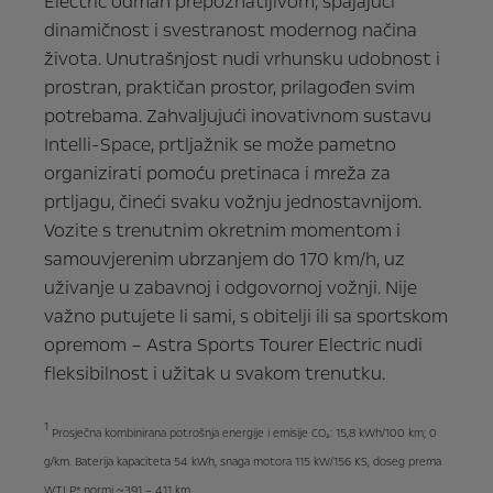
Electric odmah prepoznatljivom, spajajući
dinamičnost i svestranost modernog načina
života. Unutrašnjost nudi vrhunsku udobnost i
prostran, praktičan prostor, prilagođen svim
potrebama. Zahvaljujući inovativnom sustavu
Intelli-Space, prtljažnik se može pametno
organizirati pomoću pretinaca i mreža za
prtljagu, čineći svaku vožnju jednostavnijom.
Vozite s trenutnim okretnim momentom i
samouvjerenim ubrzanjem do 170 km/h, uz
uživanje u zabavnoj i odgovornoj vožnji. Nije
važno putujete li sami, s obitelji ili sa sportskom
opremom – Astra Sports Tourer Electric nudi
fleksibilnost i užitak u svakom trenutku.
1
Prosječna kombinirana potrošnja energije i emisije CO₂: 15,8 kWh/100 km; 0
g/km. Baterija kapaciteta 54 kWh, snaga motora 115 kW/156 KS, doseg prema
WTLP* normi ~391 – 411 km.