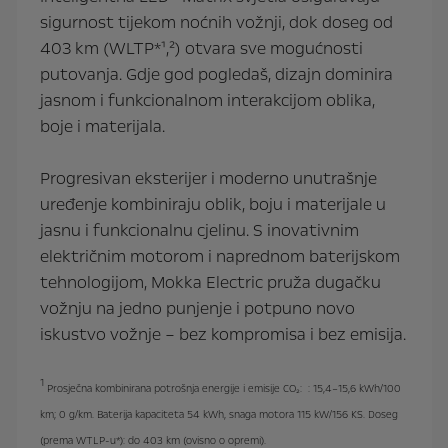
sigurnost tijekom noćnih vožnji, dok doseg od
403 km (WLTP*¹,²) otvara sve mogućnosti
putovanja. Gdje god pogledaš, dizajn dominira
jasnom i funkcionalnom interakcijom oblika,
boje i materijala.
Progresivan eksterijer i moderno unutrašnje
uređenje kombiniraju oblik, boju i materijale u
jasnu i funkcionalnu cjelinu. S inovativnim
električnim motorom i naprednom baterijskom
tehnologijom, Mokka Electric pruža dugačku
vožnju na jedno punjenje i potpuno novo
iskustvo vožnje – bez kompromisa i bez emisija.
1
Prosječna kombinirana potrošnja energije i emisije CO₂: : 15,4–15,6 kWh/100
km; 0 g/km. Baterija kapaciteta 54 kWh, snaga motora 115 kW/156 KS. Doseg
(prema WTLP-u*): do 403 km (ovisno o opremi).