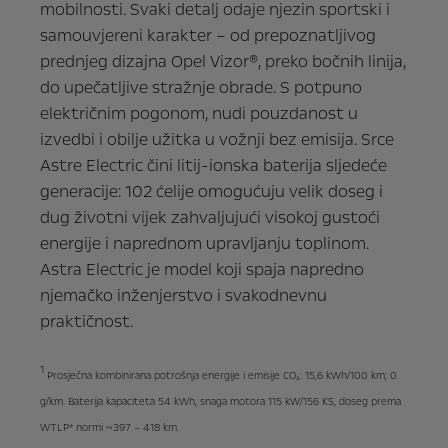
mobilnosti. Svaki detalj odaje njezin sportski i
samouvjereni karakter – od prepoznatljivog
prednjeg dizajna Opel Vizor®, preko bočnih linija,
do upečatljive stražnje obrade. S potpuno
električnim pogonom, nudi pouzdanost u
izvedbi i obilje užitka u vožnji bez emisija. Srce
Astre Electric čini litij-ionska baterija sljedeće
generacije: 102 ćelije omogućuju velik doseg i
dug životni vijek zahvaljujući visokoj gustoći
energije i naprednom upravljanju toplinom.
Astra Electric je model koji spaja napredno
njemačko inženjerstvo i svakodnevnu
praktičnost.
1
Prosječna kombinirana potrošnja energije i emisije CO₂: 15,6 kWh/100 km; 0
g/km. Baterija kapaciteta 54 kWh, snaga motora 115 kW/156 KS, doseg prema
WTLP* normi ~397 – 418 km.