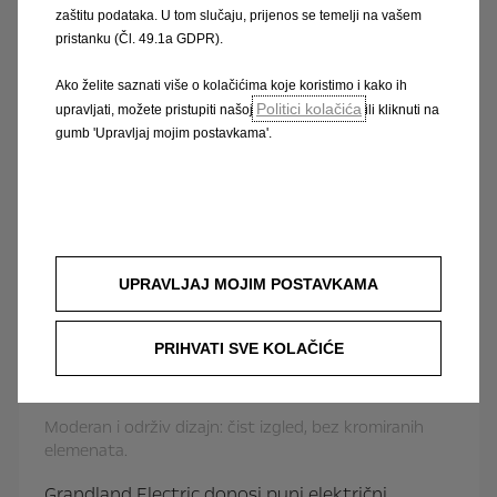
zaštitu podataka. U tom slučaju, prijenos se temelji na vašem
pristanku (Čl. 49.1a GDPR).
Ako želite saznati više o kolačićima koje koristimo i kako ih
Politici kolačića
upravljati, možete pristupiti našoj
ili kliknuti na
gumb 'Upravljaj mojim postavkama'.
UPRAVLJAJ MOJIM POSTAVKAMA
PRIHVATI SVE KOLAČIĆE
NOVI OPEL GRANDLAND ELECTRIC
Moderan i održiv dizajn: čist izgled, bez kromiranih
elemenata.
Grandland Electric donosi puni električni