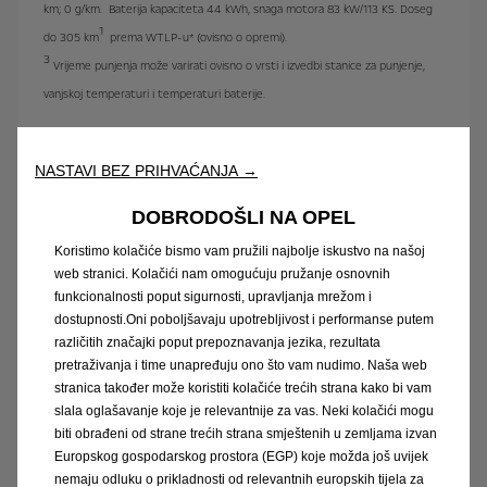
km; 0 g/km. Baterija kapaciteta 44 kWh, snaga motora 83 kW/113 KS. Doseg
1
do 305 km
prema WTLP-u* (ovisno o opremi).
3
Vrijeme punjenja može varirati ovisno o vrsti i izvedbi stanice za punjenje,
vanjskoj temperaturi i temperaturi baterije.
Saznaj više
NASTAVI BEZ PRIHVAĆANJA →
DOBRODOŠLI NA OPEL
Konfigurator
Koristimo kolačiće bismo vam pružili najbolje iskustvo na našoj
web stranici. Kolačići nam omogućuju pružanje osnovnih
funkcionalnosti poput sigurnosti, upravljanja mrežom i
Zatraži ponudu
dostupnosti.Oni poboljšavaju upotrebljivost i performanse putem
različitih značajki poput prepoznavanja jezika, rezultata
pretraživanja i time unapređuju ono što vam nudimo. Naša web
stranica također može koristiti kolačiće trećih strana kako bi vam
slala oglašavanje koje je relevantnije za vas. Neki kolačići mogu
biti obrađeni od strane trećih strana smještenih u zemljama izvan
Europskog gospodarskog prostora (EGP) koje možda još uvijek
nemaju odluku o prikladnosti od relevantnih europskih tijela za