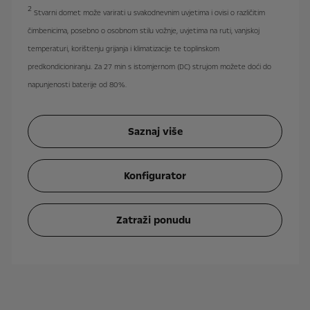
2
Stvarni domet može varirati u svakodnevnim uvjetima i ovisi o različitim
čimbenicima, posebno o osobnom stilu vožnje, uvjetima na ruti, vanjskoj
temperaturi, korištenju grijanja i klimatizacije te toplinskom
predkondicioniranju. Za 27 min s istomjernom (DC) strujom možete doći do
napunjenosti baterije od 80%.
Saznaj više
Konfigurator
Zatraži ponudu