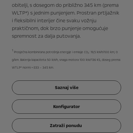
obitelji, s dosegom do približno 345 km (prema
WLTP*) s jednim punjenjem. Prostran prtljažnik
i fleksibilni interijer čine svaku vožnju
praktičnom, dok brzo punjenje omogućuje
spremnost za dalja putovanja.
1
Prosječna kombinirana potrošnja energije i emisije CO₂: 19,5 kWh/100 km; 0
g/km. Baterija kapaciteta 50 kWh, snaga motora 100 kW/136 KS, doseg prema
WTLP* normi ~333 – 345 km.
Saznaj više
Konfigurator
Zatraži ponudu