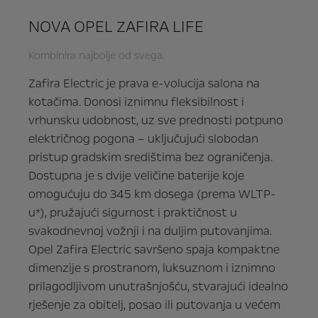
NOVA OPEL ZAFIRA LIFE
Kombinira najbolje od svega.
Zafira Electric je prava e-volucija salona na
kotačima. Donosi iznimnu fleksibilnost i
vrhunsku udobnost, uz sve prednosti potpuno
električnog pogona – uključujući slobodan
pristup gradskim središtima bez ograničenja.
Dostupna je s dvije veličine baterije koje
omogućuju do 345 km dosega (prema WLTP-
u*), pružajući sigurnost i praktičnost u
svakodnevnoj vožnji i na duljim putovanjima.
Opel Zafira Electric savršeno spaja kompaktne
dimenzije s prostranom, luksuznom i iznimno
prilagodljivom unutrašnjošću, stvarajući idealno
rješenje za obitelj, posao ili putovanja u većem