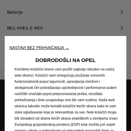
Baterije
BEV, PHEV, E-REV
Operativni troškovi
NASTAVI BEZ PRIHVAĆANJA →
Privatno punjenje
DOBRODOŠLI NA OPEL
Koristimo kolačiće bismo vam pružili najbolje iskustvo na našoj
web stranici. Kolačići nam omogućuju pružanje osnovnih
funkcionalnosti poput sigurnosti, upravljanja mrežom i
dostupnosti.Oni poboljšavaju upotrebljivost i performanse putem
različitih značajki poput prepoznavanja jezika, rezultata
pretraživanja i time unapređuju ono što vam nudimo. Naša web
Opel partneri
Zatražite ponudu
stranica također može koristiti kolačiće trećih strana kako bi vam
slala oglašavanje koje je relevantnije za vas. Neki kolačići mogu
biti obrađeni od strane trećih strana smještenih u zemljama izvan
Europskog gospodarskog prostora (EGP) koje možda još uvijek
Zatražite testnu vožnju
Naručivanje na servis
nemaju odluku o prikladnosti od relevantnih europskih tijela za