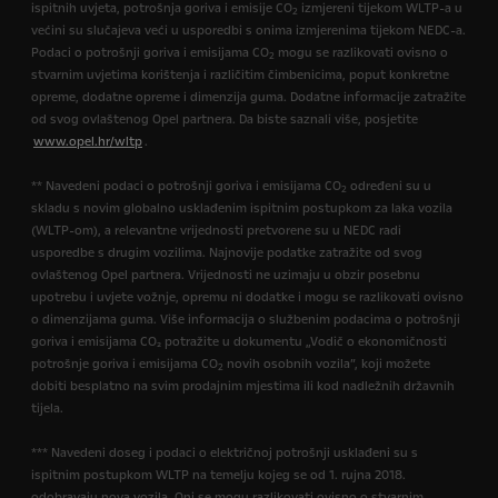
ispitnih uvjeta, potrošnja goriva i emisije CO
izmjereni tijekom WLTP-a u
2
većini su slučajeva veći u usporedbi s onima izmjerenima tijekom NEDC-a.
Podaci o potrošnji goriva i emisijama CO
mogu se razlikovati ovisno o
2
stvarnim uvjetima korištenja i različitim čimbenicima, poput konkretne
opreme, dodatne opreme i dimenzija guma. Dodatne informacije zatražite
od svog ovlaštenog Opel partnera. Da biste saznali više, posjetite
www.opel.hr/wltp
.
** Navedeni podaci o potrošnji goriva i emisijama CO
određeni su u
2
skladu s novim globalno usklađenim ispitnim postupkom za laka vozila
(WLTP-om), a relevantne vrijednosti pretvorene su u NEDC radi
usporedbe s drugim vozilima. Najnovije podatke zatražite od svog
ovlaštenog Opel partnera. Vrijednosti ne uzimaju u obzir posebnu
upotrebu i uvjete vožnje, opremu ni dodatke i mogu se razlikovati ovisno
o dimenzijama guma. Više informacija o službenim podacima o potrošnji
goriva i emisijama CO₂ potražite u dokumentu „Vodič o ekonomičnosti
potrošnje goriva i emisijama CO
novih osobnih vozila”, koji možete
2
dobiti besplatno na svim prodajnim mjestima ili kod nadležnih državnih
tijela.
*** Navedeni doseg i podaci o električnoj potrošnji usklađeni su s
ispitnim postupkom WLTP na temelju kojeg se od 1. rujna 2018.
odobravaju nova vozila. Oni se mogu razlikovati ovisno o stvarnim