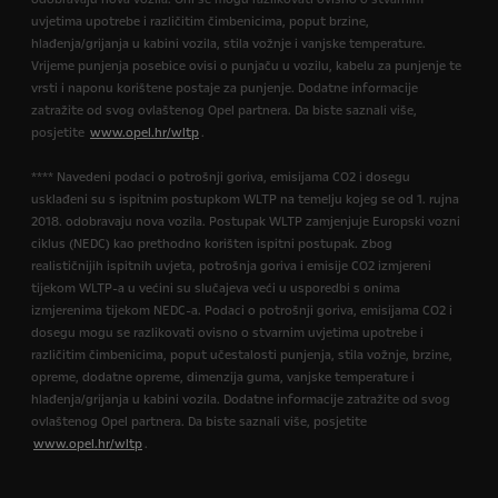
uvjetima upotrebe i različitim čimbenicima, poput brzine,
hlađenja/grijanja u kabini vozila, stila vožnje i vanjske temperature.
Vrijeme punjenja posebice ovisi o punjaču u vozilu, kabelu za punjenje te
vrsti i naponu korištene postaje za punjenje. Dodatne informacije
zatražite od svog ovlaštenog Opel partnera. Da biste saznali više,
posjetite
www.opel.hr/wltp
.
**** Navedeni podaci o potrošnji goriva, emisijama CO2 i dosegu
usklađeni su s ispitnim postupkom WLTP na temelju kojeg se od 1. rujna
2018. odobravaju nova vozila. Postupak WLTP zamjenjuje Europski vozni
ciklus (NEDC) kao prethodno korišten ispitni postupak. Zbog
realističnijih ispitnih uvjeta, potrošnja goriva i emisije CO2 izmjereni
tijekom WLTP-a u većini su slučajeva veći u usporedbi s onima
izmjerenima tijekom NEDC-a. Podaci o potrošnji goriva, emisijama CO2 i
dosegu mogu se razlikovati ovisno o stvarnim uvjetima upotrebe i
različitim čimbenicima, poput učestalosti punjenja, stila vožnje, brzine,
opreme, dodatne opreme, dimenzija guma, vanjske temperature i
hlađenja/grijanja u kabini vozila. Dodatne informacije zatražite od svog
ovlaštenog Opel partnera. Da biste saznali više, posjetite
www.opel.hr/wltp
.