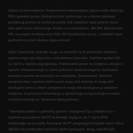
Cijene su informativne. Preporučena maloprodajna cijena vozila uključuje
PDV i posebni porez (trošarinu) kod vozila koja su u obvezi plaćanja
posebnog poreza na motorna vozila. Vaš ovlašteni Opel partner može
Vam dati točne informacije. Podaci su informativni. AW OPL Distribution
Kft. sa svojom tvrtkom-kćeri AW CRO Distribution d.o.o. i ovlašteni Opel
partneri ne snosi nikakvu odgovornost.
Opisi i ilustracije značajki mogu se odnositi na ili prikazivati dodatnu
opremu koja nije uključena u standardnu isporuku. Sadržani podaci bili
su točni u vrijeme objavljivanja. Pridržavamo pravo na izmjene u dizajnu i
opremi. Prikazane boje su samo približne stvarnim bojama. Ilustrirana
dodatna oprema dostupna je uz nadoplatu. Dostupnost, tehničke
karakteristike i oprema naših vozila mogu biti različite ili mogu biti
dostupne samo u nekim zemljama ili mogu biti dostupne uz dodatne
troškove. Za precizne informacije o opremi koja se isporučuje na našim
vozilima obratite se lokalnom Opel partneru.
* Navedeni podaci o potrošnji goriva i emisijama CO
usklađeni su s
2
ispitnim postupkom WLTP na temelju kojeg se od 1. rujna 2018.
odobravaju nova vozila. Postupak WLTP zamjenjuje Europski vozni ciklus
(NEDC) kao prethodno korišten ispitni postupak. Zbog realističnijih