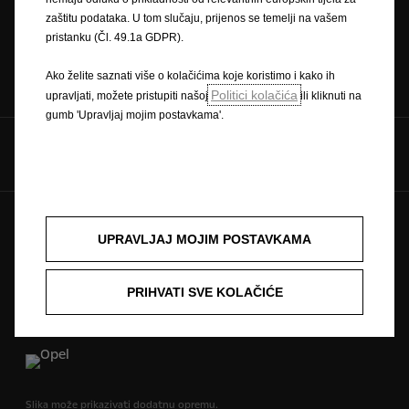
zaštitu podataka. U tom slučaju, prijenos se temelji na vašem
pristanku (Čl. 49.1a GDPR).
Konfigurator
Cjenici
Ako želite saznati više o kolačićima koje koristimo i kako ih
Politici kolačića
upravljati, možete pristupiti našoj
ili kliknuti na
gumb 'Upravljaj mojim postavkama'.
Pratite nas na
Pravilnik o zaštiti privatnosti
Politika kolačića
UPRAVLJAJ MOJIM POSTAVKAMA
Zaštitni znak i autorska prava
Novi podaci o potrošnji goriva
Pravna obavijest
Recikliranje
Homologacija vozila
Opel u svijetu
PRIHVATI SVE KOLAČIĆE
Izjave o sukladnosti
Kontakt
Tehničke informacije
Postavke kolačića
Slika može prikazivati dodatnu opremu.