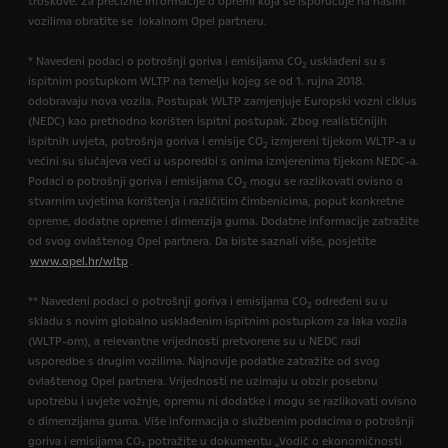
troškove. Za precizne informacije o opremi koja se isporučuje na našim
vozilima obratite se lokalnom Opel partneru.
* Navedeni podaci o potrošnji goriva i emisijama CO
usklađeni su s
2
ispitnim postupkom WLTP na temelju kojeg se od 1. rujna 2018.
odobravaju nova vozila. Postupak WLTP zamjenjuje Europski vozni ciklus
(NEDC) kao prethodno korišten ispitni postupak. Zbog realističnijih
ispitnih uvjeta, potrošnja goriva i emisije CO
izmjereni tijekom WLTP-a u
2
većini su slučajeva veći u usporedbi s onima izmjerenima tijekom NEDC-a.
Podaci o potrošnji goriva i emisijama CO
mogu se razlikovati ovisno o
2
stvarnim uvjetima korištenja i različitim čimbenicima, poput konkretne
opreme, dodatne opreme i dimenzija guma. Dodatne informacije zatražite
od svog ovlaštenog Opel partnera. Da biste saznali više, posjetite
www.opel.hr/wltp
.
** Navedeni podaci o potrošnji goriva i emisijama CO
određeni su u
2
skladu s novim globalno usklađenim ispitnim postupkom za laka vozila
(WLTP-om), a relevantne vrijednosti pretvorene su u NEDC radi
usporedbe s drugim vozilima. Najnovije podatke zatražite od svog
ovlaštenog Opel partnera. Vrijednosti ne uzimaju u obzir posebnu
upotrebu i uvjete vožnje, opremu ni dodatke i mogu se razlikovati ovisno
o dimenzijama guma. Više informacija o službenim podacima o potrošnji
goriva i emisijama CO₂ potražite u dokumentu „Vodič o ekonomičnosti