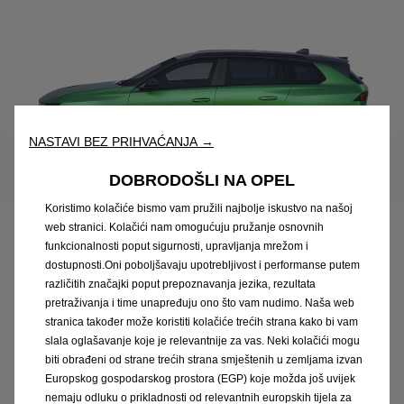
NASTAVI BEZ PRIHVAĆANJA →
DOBRODOŠLI NA OPEL
Koristimo kolačiće bismo vam pružili najbolje iskustvo na našoj
web stranici. Kolačići nam omogućuju pružanje osnovnih
Astra Sports Tourer Plug-in Hybrid
funkcionalnosti poput sigurnosti, upravljanja mrežom i
dostupnosti.Oni poboljšavaju upotrebljivost i performanse putem
različitih značajki poput prepoznavanja jezika, rezultata
Cjenik
pretraživanja i time unapređuju ono što vam nudimo. Naša web
stranica također može koristiti kolačiće trećih strana kako bi vam
slala oglašavanje koje je relevantnije za vas. Neki kolačići mogu
biti obrađeni od strane trećih strana smještenih u zemljama izvan
Europskog gospodarskog prostora (EGP) koje možda još uvijek
nemaju odluku o prikladnosti od relevantnih europskih tijela za