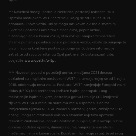
*** Navedeni doseg i podaci o električnoj potrošnji usklađeni su s
ispitnim postupkom WLTP na temelju kojeg se od 1. rujna 2018.
odobravaju nova vozila. Oni se mogu razlikovati ovisno o stvarnim
uvjetima upotrebe i različitim čimbenicima, poput brzine,
hlađenja/grijanja u kabini vozila, stila vožnje i vanjske temperature.
Vrijeme punjenja posebice ovisi o punjaču u vozilu, kabelu za punjenje te
vrsti i naponu korištene postaje za punjenje. Dodatne informacije
zatražite od svog ovlaštenog Opel partnera. Da biste saznali više,
posjetite
www.opel.hr/wltp
.
**** Navedeni podaci o potrošnji goriva, emisijama CO2 i dosegu
usklađeni su s ispitnim postupkom WLTP na temelju kojeg se od 1. rujna
2018. odobravaju nova vozila. Postupak WLTP zamjenjuje Europski vozni
ciklus (NEDC) kao prethodno korišten ispitni postupak. Zbog
realističnijih ispitnih uvjeta, potrošnja goriva i emisije CO2 izmjereni
tijekom WLTP-a u većini su slučajeva veći u usporedbi s onima
izmjerenima tijekom NEDC-a. Podaci o potrošnji goriva, emisijama CO2 i
dosegu mogu se razlikovati ovisno o stvarnim uvjetima upotrebe i
različitim čimbenicima, poput učestalosti punjenja, stila vožnje, brzine,
opreme, dodatne opreme, dimenzija guma, vanjske temperature i
hlađenja/grijanja u kabini vozila. Dodatne informacije zatražite od svog