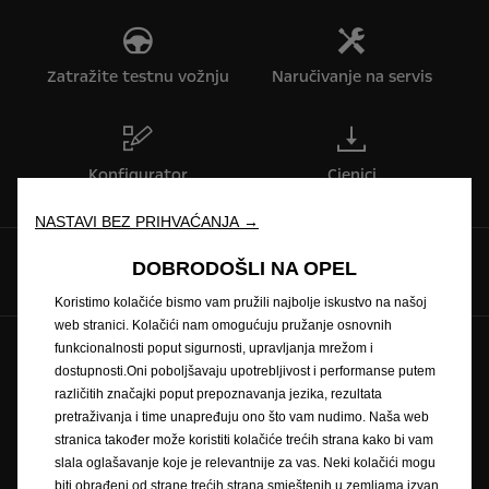
Zatražite testnu vožnju
Naručivanje na servis
Konfigurator
Cjenici
NASTAVI BEZ PRIHVAĆANJA →
Pratite nas na
DOBRODOŠLI NA OPEL
Koristimo kolačiće bismo vam pružili najbolje iskustvo na našoj
web stranici. Kolačići nam omogućuju pružanje osnovnih
funkcionalnosti poput sigurnosti, upravljanja mrežom i
Pravilnik o zaštiti privatnosti
Politika kolačića
dostupnosti.Oni poboljšavaju upotrebljivost i performanse putem
Zaštitni znak i autorska prava
različitih značajki poput prepoznavanja jezika, rezultata
Novi podaci o potrošnji goriva
Pravna obavijest
pretraživanja i time unapređuju ono što vam nudimo. Naša web
Recikliranje
Homologacija vozila
Opel u svijetu
stranica također može koristiti kolačiće trećih strana kako bi vam
Izjave o sukladnosti
Kontakt
Tehničke informacije
slala oglašavanje koje je relevantnije za vas. Neki kolačići mogu
Postavke kolačića
biti obrađeni od strane trećih strana smještenih u zemljama izvan