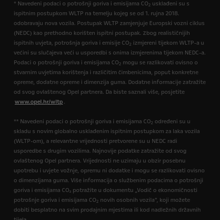
* Navedeni podaci o potrošnji goriva i emisijama CO
usklađeni su s
2
ispitnim postupkom WLTP na temelju kojeg se od 1. rujna 2018.
odobravaju nova vozila. Postupak WLTP zamjenjuje Europski vozni ciklus
(NEDC) kao prethodno korišten ispitni postupak. Zbog realističnijih
ispitnih uvjeta, potrošnja goriva i emisije CO
izmjereni tijekom WLTP-a u
2
većini su slučajeva veći u usporedbi s onima izmjerenima tijekom NEDC-a.
Podaci o potrošnji goriva i emisijama CO
mogu se razlikovati ovisno o
2
stvarnim uvjetima korištenja i različitim čimbenicima, poput konkretne
opreme, dodatne opreme i dimenzija guma. Dodatne informacije zatražite
od svog ovlaštenog Opel partnera. Da biste saznali više, posjetite
www.opel.hr/wltp
.
** Navedeni podaci o potrošnji goriva i emisijama CO
određeni su u
2
skladu s novim globalno usklađenim ispitnim postupkom za laka vozila
(WLTP-om), a relevantne vrijednosti pretvorene su u NEDC radi
usporedbe s drugim vozilima. Najnovije podatke zatražite od svog
ovlaštenog Opel partnera. Vrijednosti ne uzimaju u obzir posebnu
upotrebu i uvjete vožnje, opremu ni dodatke i mogu se razlikovati ovisno
o dimenzijama guma. Više informacija o službenim podacima o potrošnji
goriva i emisijama CO₂ potražite u dokumentu „Vodič o ekonomičnosti
potrošnje goriva i emisijama CO
novih osobnih vozila”, koji možete
2
dobiti besplatno na svim prodajnim mjestima ili kod nadležnih državnih
tijela.