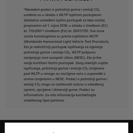
*Navedeni
podaci
o
potrošnji
goriva
i
emisiji
CO₂
uređene
su
u
skladu
s
WLTP
ispitnim
postupkom
(Globalno
usklađeni
ispitni
postupak
za
laka
vozila)
propisanim
od
1.
rujna
2018.
u
skladu
s
Uredbom
(EC)
br.
715/2007
i
Uredbom
(EU)
br.
2007/1151.
Sva
nova
vozila
homologirana
su
prema
svjetskom
WLTP
(Worldwide
Harmonised
Light
Vehicle
Test
Proceduri),
što
je
realističniji
postupak
ispitivanja
za
mjerenje
potrošnje
goriva
i
emisije
CO₂.
WLTP
potpuno
zamjenjuje
novi
europski
ciklus
(NEDC),
što
je
bio
ranije
korišteni
testni
postupak.
Zbog
realnijih
uvjeta
ispitivanja,
potrošnja
goriva
i
emisije
CO₂
izmjerene
pod
WLTP
u
mnogo
su
slučajeva
veće
u
usporedbi
s
onima
izmjerenim
u
NEDC.
Podaci
o
potrošnji
goriva
i
emisiji
CO₂
mogu
se
razlikovati
ovisno
o
određenoj
opremi,
opcijama
i
dimenziji
guma.
Podaci
su
informativni.
Za
više
informacija
kontaktirajte
ovlaštenog
Opel
partnera.