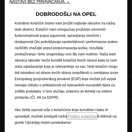
NASTAVI BEZ PRIHVAĆANJA →
Opel partneri
Zatražite ponudu
DOBRODOŠLI NA OPEL
Koristimo kolačiće bismo vam pružili najbolje iskustvo na našoj
web stranici. Kolačići nam omogućuju pružanje osnovnih
Zatražite testnu vožnju
Naručivanje na servis
funkcionalnosti poput sigurnosti, upravljanja mrežom i
dostupnosti.Oni poboljšavaju upotrebljivost i performanse putem
različitih značajki poput prepoznavanja jezika, rezultata
pretraživanja i time unapređuju ono što vam nudimo. Naša web
stranica također može koristiti kolačiće trećih strana kako bi vam
Konfigurator
Cjenici
slala oglašavanje koje je relevantnije za vas. Neki kolačići mogu
biti obrađeni od strane trećih strana smještenih u zemljama izvan
Europskog gospodarskog prostora (EGP) koje možda još uvijek
nemaju odluku o prikladnosti od relevantnih europskih tijela za
Pratite nas na
zaštitu podataka. U tom slučaju, prijenos se temelji na vašem
pristanku (Čl. 49.1a GDPR).
Ako želite saznati više o kolačićima koje koristimo i kako ih
Pravilnik o zaštiti privatnosti
Politika kolačića
Politici kolačića
upravljati, možete pristupiti našoj
ili kliknuti na
Zaštitni znak i autorska prava
gumb 'Upravljaj mojim postavkama'.
Novi podaci o potrošnji goriva
Pravna obavijest