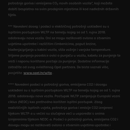
potrošnje goriva i emisijama CO
novih osobnih vozila”, koji možete
2
dobiti besplatno na svim prodajnim mjestima ili kod nadležnih državnih
tijela.
*** Navedeni doseg i podaci o električnoj potrošnji usklađeni su s
ispitnim postupkom WLTP na temelju kojeg se od 1. rujna 2018.
odobravaju nova vozila. Oni se mogu razlikovati ovisno o stvarnim
uvjetima upotrebe i različitim čimbenicima, poput brzine,
hlađenja/grijanja u kabini vozila, stila vožnje i vanjske temperature.
Vrijeme punjenja posebice ovisi o punjaču u vozilu, kabelu za punjenje te
vrsti i naponu korištene postaje za punjenje. Dodatne informacije
zatražite od svog ovlaštenog Opel partnera. Da biste saznali više,
posjetite
www.opel.hr/wltp
.
**** Navedeni podaci o potrošnji goriva, emisijama CO2 i dosegu
usklađeni su s ispitnim postupkom WLTP na temelju kojeg se od 1. rujna
2018. odobravaju nova vozila. Postupak WLTP zamjenjuje Europski vozni
ciklus (NEDC) kao prethodno korišten ispitni postupak. Zbog
realističnijih ispitnih uvjeta, potrošnja goriva i emisije CO2 izmjereni
tijekom WLTP-a u većini su slučajeva veći u usporedbi s onima
izmjerenima tijekom NEDC-a. Podaci o potrošnji goriva, emisijama CO2 i
dosegu mogu se razlikovati ovisno o stvarnim uvjetima upotrebe i