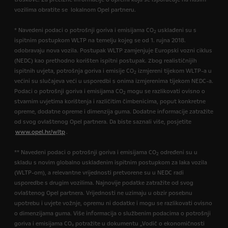
vozilima obratite se lokalnom Opel partneru.
* Navedeni podaci o potrošnji goriva i emisijama CO
usklađeni su s
2
ispitnim postupkom WLTP na temelju kojeg se od 1. rujna 2018.
odobravaju nova vozila. Postupak WLTP zamjenjuje Europski vozni ciklus
(NEDC) kao prethodno korišten ispitni postupak. Zbog realističnijih
ispitnih uvjeta, potrošnja goriva i emisije CO
izmjereni tijekom WLTP-a u
2
većini su slučajeva veći u usporedbi s onima izmjerenima tijekom NEDC-a.
Podaci o potrošnji goriva i emisijama CO
mogu se razlikovati ovisno o
2
stvarnim uvjetima korištenja i različitim čimbenicima, poput konkretne
opreme, dodatne opreme i dimenzija guma. Dodatne informacije zatražite
od svog ovlaštenog Opel partnera. Da biste saznali više, posjetite
www.opel.hr/wltp
.
** Navedeni podaci o potrošnji goriva i emisijama CO
određeni su u
2
skladu s novim globalno usklađenim ispitnim postupkom za laka vozila
(WLTP-om), a relevantne vrijednosti pretvorene su u NEDC radi
usporedbe s drugim vozilima. Najnovije podatke zatražite od svog
ovlaštenog Opel partnera. Vrijednosti ne uzimaju u obzir posebnu
upotrebu i uvjete vožnje, opremu ni dodatke i mogu se razlikovati ovisno
o dimenzijama guma. Više informacija o službenim podacima o potrošnji
goriva i emisijama CO₂ potražite u dokumentu „Vodič o ekonomičnosti