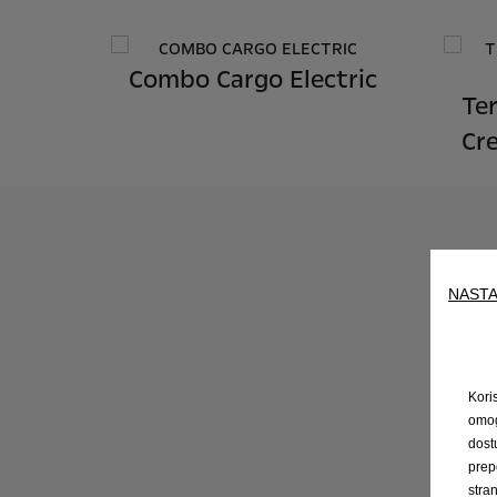
Combo Cargo Electric
Te
Cr
NASTA
Kori
omog
dost
prep
stra