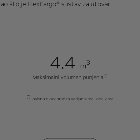
ao što je FlexCargo® sustav za utovar.
4.4
3
m
(1)
Maksimalni volumen punjenja
(1)
ovisno o odabranim varijantama i opcijama