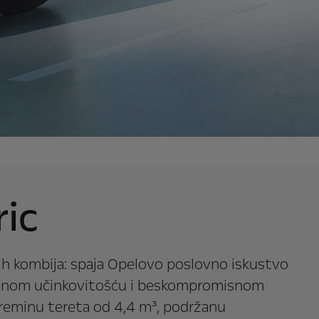
ic
nih kombija: spaja Opelovo poslovno iskustvo
malnom učinkovitošću i beskompromisnom
reminu tereta od 4,4 m³, podržanu