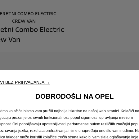
retni Combo Electric
ew Van
VI BEZ PRIHVAĆANJA →
DOBRODOŠLI NA OPEL
stimo kolačiće bismo vam pružili najbolje iskustvo na našoj web stranici. Kolačići 
ućuju pružanje osnovnih funkcionalnosti poput sigurnosti, upravljanja mrežom i
Elektrizirajući suputni
upnosti.Oni poboljšavaju upotrebljivost i performanse putem različitih značajki popu
oznavanja jezika, rezultata pretraživanja i time unapređuju ono što vam nudimo. 
nica također može koristiti kolačiće trećih strana kako bi vam slala oglašavanje koje