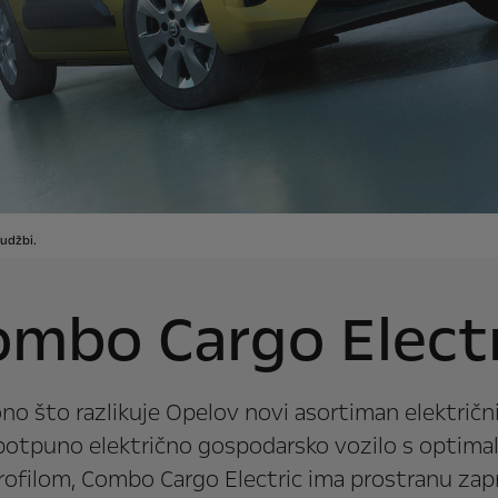
rudžbi.
ombo Cargo Electr
ono što razlikuje Opelov novi asortiman električ
o potpuno električno gospodarsko vozilo s opti
rofilom, Combo Cargo Electric ima prostranu zap