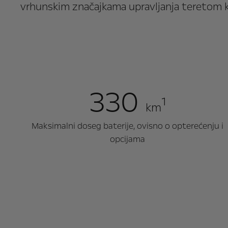
vrhunskim značajkama upravljanja teretom k
330
1
km
Maksimalni doseg baterije, ovisno o opterećenju i
opcijama