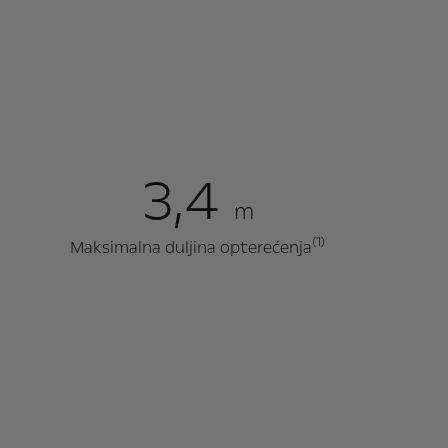
3,4
m
(1)
Maksimalna duljina opterećenja