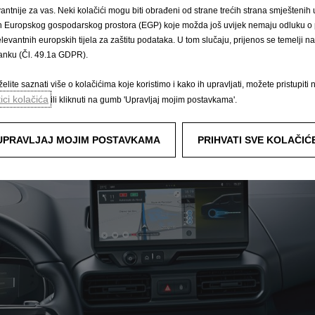
ostora i pouzdanom baterijom, novi Combo Cargo 
vantnije za vas. Neki kolačići mogu biti obrađeni od strane trećih strana smješteni
n Europskog gospodarskog prostora (EGP) koje možda još uvijek nemaju odluku o p
posao.
elevantnih europskih tijela za zaštitu podataka. U tom slučaju, prijenos se temelji 
tanku (Čl. 49.1a GDPR).
elite saznati više o kolačićima koje koristimo i kako ih upravljati, možete pristupiti 
tici kolačića
ili kliknuti na gumb 'Upravljaj mojim postavkama'.
UPRAVLJAJ MOJIM POSTAVKAMA
PRIHVATI SVE KOLAČIĆ