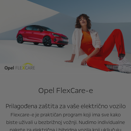
Opel FlexCare-e
Prilagođena zaštita za vaše električno vozilo
Flexcare-e je praktičan program koji ima sve kako
biste uživali u bezbrižnoj vožnji. Nudimo individualne
pakete za električna i hibridna vozila koji uključuju