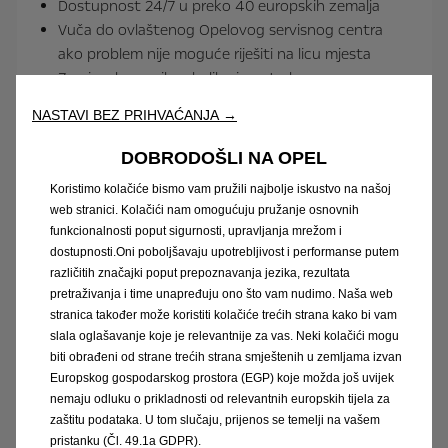
Dostupnost 24/7 u preko 40 europskih zemalja
Vuča do ovlaštenog Opelovog servisnog centra
ako problem nije moguće riješiti na licu mjesta
Zamjensko vozilo, ukoliko je potrebno
Hotelski smještaj ili organizacija daljnjeg putovanja
NASTAVI BEZ PRIHVAĆANJA →
vlakom ili avionom
Besplatna vuča do vašeg doma (do 30 km) ili do
DOBRODOŠLI NA OPEL
najbliže punionice u slučaju prazne baterije
Koristimo kolačiće bismo vam pružili najbolje iskustvo na našoj
web stranici. Kolačići nam omogućuju pružanje osnovnih
funkcionalnosti poput sigurnosti, upravljanja mrežom i
dostupnosti.Oni poboljšavaju upotrebljivost i performanse putem
različitih značajki poput prepoznavanja jezika, rezultata
pretraživanja i time unapređuju ono što vam nudimo. Naša web
stranica također može koristiti kolačiće trećih strana kako bi vam
slala oglašavanje koje je relevantnije za vas. Neki kolačići mogu
biti obrađeni od strane trećih strana smještenih u zemljama izvan
Europskog gospodarskog prostora (EGP) koje možda još uvijek
nemaju odluku o prikladnosti od relevantnih europskih tijela za
zaštitu podataka. U tom slučaju, prijenos se temelji na vašem
pristanku (Čl. 49.1a GDPR).