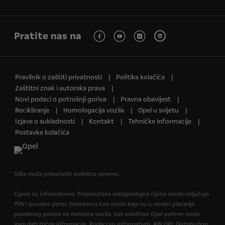
Pratite nas na
Pravilnik o zaštiti privatnosti
Politika kolačića
Zaštitni znak i autorska prava
Novi podaci o potrošnji goriva
Pravna obavijest
Recikliranje
Homologacija vozila
Opel u svijetu
Izjave o sukladnosti
Kontakt
Tehničke informacije
Postavke kolačića
Slika može prikazivati dodatnu opremu.
Cijene su informativne. Preporučena maloprodajna cijena vozila uključuje
PDV i posebni porez (trošarinu) kod vozila koja su u obvezi plaćanja
posebnog poreza na motorna vozila. Vaš ovlašteni Opel partner može
Vam dati točne informacije. Podaci su informativni. AW OPL Distribution