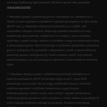
od svog ovlaštenog Opel partnera. Da biste saznali više, posjetite
www.opel.hr/wltp
.
** Navedeni podaci o potrošnji goriva i emisijama CO
određeni su u
2
skladu s novim globalno usklađenim ispitnim postupkom za laka vozila
(WLTP-om), a relevantne vrijednosti pretvorene su u NEDC radi
usporedbe s drugim vozilima. Najnovije podatke zatražite od svog
ovlaštenog Opel partnera. Vrijednosti ne uzimaju u obzir posebnu
upotrebu i uvjete vožnje, opremu ni dodatke i mogu se razlikovati ovisno
o dimenzijama guma. Više informacija o službenim podacima o potrošnji
goriva i emisijama CO₂ potražite u dokumentu „Vodič o ekonomičnosti
potrošnje goriva i emisijama CO
novih osobnih vozila”, koji možete
2
dobiti besplatno na svim prodajnim mjestima ili kod nadležnih državnih
tijela.
*** Navedeni doseg i podaci o električnoj potrošnji usklađeni su s
ispitnim postupkom WLTP na temelju kojeg se od 1. rujna 2018.
odobravaju nova vozila. Oni se mogu razlikovati ovisno o stvarnim
uvjetima upotrebe i različitim čimbenicima, poput brzine,
hlađenja/grijanja u kabini vozila, stila vožnje i vanjske temperature.
Vrijeme punjenja posebice ovisi o punjaču u vozilu, kabelu za punjenje te
vrsti i naponu korištene postaje za punjenje. Dodatne informacije