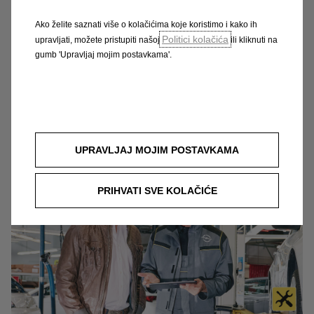
Ako želite saznati više o kolačićima koje koristimo i kako ih
Opel produljeno jamstvo
Politici kolačića
upravljati, možete pristupiti našoj
ili kliknuti na
gumb 'Upravljaj mojim postavkama'.
Produljuje standardne 2 godine tvorničkog
jamstva do maksimalno dodatne 3 godine
Pokriva sve buduće troškove pod jednakim
uvjetima
UPRAVLJAJ MOJIM POSTAVKAMA
PRIHVATI SVE KOLAČIĆE