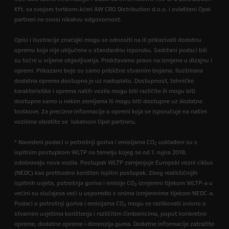
Kft. sa svojom tvrtkom-kćeri AW CRO Distribution d.o.o. i ovlašteni Opel
partneri ne snosi nikakvu odgovornost.
Opisi i ilustracije značajki mogu se odnositi na ili prikazivati dodatnu
opremu koja nije uključena u standardnu isporuku. Sadržani podaci bili
su točni u vrijeme objavljivanja. Pridržavamo pravo na izmjene u dizajnu i
opremi. Prikazane boje su samo približne stvarnim bojama. Ilustrirana
dodatna oprema dostupna je uz nadoplatu. Dostupnost, tehničke
karakteristike i oprema naših vozila mogu biti različite ili mogu biti
dostupne samo u nekim zemljama ili mogu biti dostupne uz dodatne
troškove. Za precizne informacije o opremi koja se isporučuje na našim
vozilima obratite se lokalnom Opel partneru.
* Navedeni podaci o potrošnji goriva i emisijama CO
usklađeni su s
2
ispitnim postupkom WLTP na temelju kojeg se od 1. rujna 2018.
odobravaju nova vozila. Postupak WLTP zamjenjuje Europski vozni ciklus
(NEDC) kao prethodno korišten ispitni postupak. Zbog realističnijih
ispitnih uvjeta, potrošnja goriva i emisije CO
izmjereni tijekom WLTP-a u
2
većini su slučajeva veći u usporedbi s onima izmjerenima tijekom NEDC-a.
Podaci o potrošnji goriva i emisijama CO
mogu se razlikovati ovisno o
2
stvarnim uvjetima korištenja i različitim čimbenicima, poput konkretne
opreme, dodatne opreme i dimenzija guma. Dodatne informacije zatražite