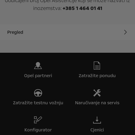
Uobičajeni broj Opel Asistencije koji se može nazvati iz
inozemstva:
+385 1 464 01 41
Pregled
Opel partneri
Zatražite ponudu
Zatražite testnu vožnju
Naručivanje na servis
Konfigurator
Cjenici