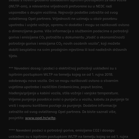
skladu s novim globalno usklađenim ispitnim postupkom za laka vozila
(WLTP-om), a relevantne vrijednosti pretvorene su u NEDC radi
usporedbe s drugim vozilima. Najnovije podatke zatražite od svog
ovlaštenog Opel partnera. Vrijednosti ne uzimaju u obzir posebnu
upotrebu i uvjete vožnje, opremu ni dodatke i mogu se razlikovati ovisno
o dimenzijama guma. Više informacija o službenim podacima o potrošnji
goriva i emisijama CO₂ potražite u dokumentu „Vodič o ekonomičnosti
potrošnje goriva i emisijama CO
novih osobnih vozila”, koji možete
2
dobiti besplatno na svim prodajnim mjestima ili kod nadležnih državnih
tijela.
*** Navedeni doseg i podaci o električnoj potrošnji usklađeni su s
ispitnim postupkom WLTP na temelju kojeg se od 1. rujna 2018.
odobravaju nova vozila. Oni se mogu razlikovati ovisno o stvarnim
uvjetima upotrebe i različitim čimbenicima, poput brzine,
hlađenja/grijanja u kabini vozila, stila vožnje i vanjske temperature.
Vrijeme punjenja posebice ovisi o punjaču u vozilu, kabelu za punjenje te
vrsti i naponu korištene postaje za punjenje. Dodatne informacije
zatražite od svog ovlaštenog Opel partnera. Da biste saznali više,
posjetite
www.opel.hr/wltp
.
**** Navedeni podaci o potrošnji goriva, emisijama CO2 i dosegu
usklađeni su s ispitnim postupkom WLTP na temelju kojeg se od 1. rujna