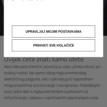
UPRAVLJAJ MOJIM POSTAVKAMA
PRIHVATI SVE KOLAČIĆE
Povezivanje
Uvijek ćete znati kamo idete
Novi Movano Electric povećava vašu učinkovitost pri
svakoj vožnji. Ne samo zbog najsuvremenijeg
električnog pogona, već i zahvaljujući naprednim
mogućnostima povezivanja i navigiranja. Poboljšajte
svoj radni dan s najsuvremenijim sustavom za
informiranje i zabavu i optimalnim planiranjem rute.