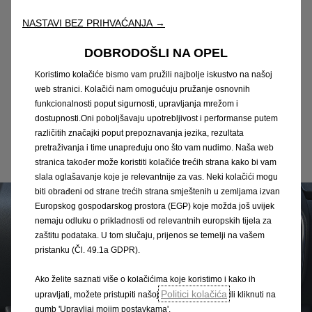
Ponesite sve
NASTAVI BEZ PRIHVAĆANJA →
Nosivost i dimenzije uz obilje praktičnih rješenja čine
DOBRODOŠLI NA OPEL
novi Movano Electric idealnim rješenjem za
funkcionalan prijevoz tereta, a stoga i za širok raspon
Koristimo kolačiće bismo vam pružili najbolje iskustvo na našoj
web stranici. Kolačići nam omogućuju pružanje osnovnih
radnih zadataka.
funkcionalnosti poput sigurnosti, upravljanja mrežom i
dostupnosti.Oni poboljšavaju upotrebljivost i performanse putem
različitih značajki poput prepoznavanja jezika, rezultata
Otkrijte sve značajke
pretraživanja i time unapređuju ono što vam nudimo. Naša web
stranica također može koristiti kolačiće trećih strana kako bi vam
slala oglašavanje koje je relevantnije za vas. Neki kolačići mogu
biti obrađeni od strane trećih strana smještenih u zemljama izvan
Europskog gospodarskog prostora (EGP) koje možda još uvijek
nemaju odluku o prikladnosti od relevantnih europskih tijela za
zaštitu podataka. U tom slučaju, prijenos se temelji na vašem
pristanku (Čl. 49.1a GDPR).
Ako želite saznati više o kolačićima koje koristimo i kako ih
Politici kolačića
upravljati, možete pristupiti našoj
ili kliknuti na
gumb 'Upravljaj mojim postavkama'.