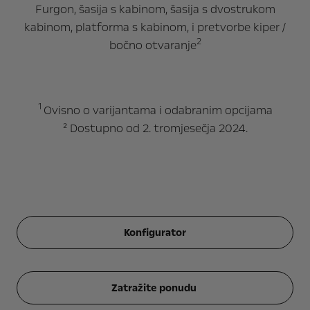
Furgon, šasija s kabinom, šasija s dvostrukom
kabinom, platforma s kabinom, i pretvorbe kiper /
2
bočno otvaranje
1
Ovisno o varijantama i odabranim opcijama
² Dostupno od 2. tromjesečja 2024.
Konfigurator
Zatražite ponudu