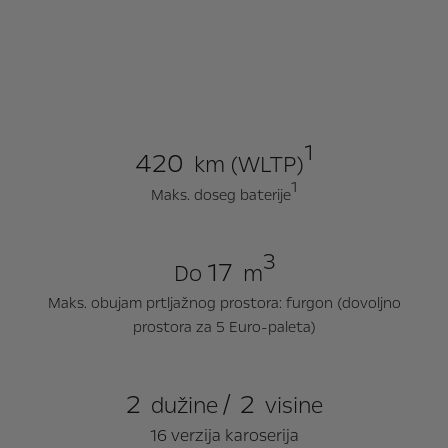
1
420
km (WLTP)
1
Maks. doseg baterije
3
17
Do
m
Maks. obujam prtljažnog prostora: furgon (dovoljno
prostora za 5 Euro-paleta)
2
/
2
dužine
visine
16 verzija karoserija