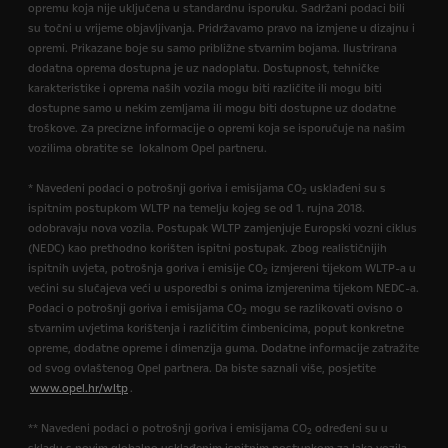
opremu koja nije uključena u standardnu isporuku. Sadržani podaci bili
su točni u vrijeme objavljivanja. Pridržavamo pravo na izmjene u dizajnu i
opremi. Prikazane boje su samo približne stvarnim bojama. Ilustrirana
dodatna oprema dostupna je uz nadoplatu. Dostupnost, tehničke
karakteristike i oprema naših vozila mogu biti različite ili mogu biti
dostupne samo u nekim zemljama ili mogu biti dostupne uz dodatne
troškove. Za precizne informacije o opremi koja se isporučuje na našim
vozilima obratite se lokalnom Opel partneru.
* Navedeni podaci o potrošnji goriva i emisijama CO
usklađeni su s
2
ispitnim postupkom WLTP na temelju kojeg se od 1. rujna 2018.
odobravaju nova vozila. Postupak WLTP zamjenjuje Europski vozni ciklus
(NEDC) kao prethodno korišten ispitni postupak. Zbog realističnijih
ispitnih uvjeta, potrošnja goriva i emisije CO
izmjereni tijekom WLTP-a u
2
većini su slučajeva veći u usporedbi s onima izmjerenima tijekom NEDC-a.
Podaci o potrošnji goriva i emisijama CO
mogu se razlikovati ovisno o
2
stvarnim uvjetima korištenja i različitim čimbenicima, poput konkretne
opreme, dodatne opreme i dimenzija guma. Dodatne informacije zatražite
od svog ovlaštenog Opel partnera. Da biste saznali više, posjetite
www.opel.hr/wltp
.
** Navedeni podaci o potrošnji goriva i emisijama CO
određeni su u
2