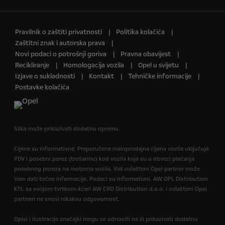
Pravilnik o zaštiti privatnosti
Politika kolačića
Zaštitni znak i autorska prava
Novi podaci o potrošnji goriva
Pravna obavijest
Recikliranje
Homologacija vozila
Opel u svijetu
Izjave o sukladnosti
Kontakt
Tehničke informacije
Postavke kolačića
Slika može prikazivati dodatnu opremu.
Cijene su informativne. Preporučena maloprodajna cijena vozila uključuje
PDV i posebni porez (trošarinu) kod vozila koja su u obvezi plaćanja
posebnog poreza na motorna vozila. Vaš ovlašteni Opel partner može
Vam dati točne informacije. Podaci su informativni. AW OPL Distribution
Kft. sa svojom tvrtkom-kćeri AW CRO Distribution d.o.o. i ovlašteni Opel
partneri ne snosi nikakvu odgovornost.
Opisi i ilustracije značajki mogu se odnositi na ili prikazivati dodatnu