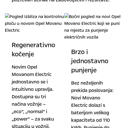
Regenerativno
Brzo i
kočenje
jednostavno
Novim Opel
punjenje
Movanom Electric
jednostavno se i
Bez neželjenih
intuitivno upravlja.
prekida poslovanja:
Dostupna su tri
Novi Movano
načina vožnje –
Electric dolazi s
„eco”, „normal” i
baterijom velikog
„power” – za svaku
kapaciteta od 110
situaciju u vožnji.
kWh. Punjenje do