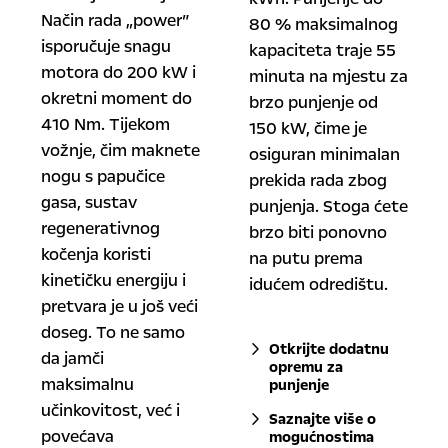
Način rada „power”
80 % maksimalnog
isporučuje snagu
kapaciteta traje 55
motora do 200 kW i
minuta na mjestu za
okretni moment do
brzo punjenje od
410 Nm. Tijekom
150 kW, čime je
vožnje, čim maknete
osiguran minimalan
nogu s papučice
prekida rada zbog
gasa, sustav
punjenja. Stoga ćete
regenerativnog
brzo biti ponovno
kočenja koristi
na putu prema
kinetičku energiju i
idućem odredištu.
pretvara je u još veći
doseg. To ne samo
Otkrijte dodatnu
da jamči
opremu za
maksimalnu
punjenje
učinkovitost, već i
Saznajte više o
povećava
mogućnostima