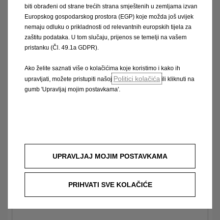
biti obrađeni od strane trećih strana smještenih u zemljama izvan
Vivaro-e
Europskog gospodarskog prostora (EGP) koje možda još uvijek
nemaju odluku o prikladnosti od relevantnih europskih tijela za
zaštitu podataka. U tom slučaju, prijenos se temelji na vašem
pristanku (Čl. 49.1a GDPR).
Novi Vivaro Electric
Ako želite saznati više o kolačićima koje koristimo i kako ih
Politici kolačića
upravljati, možete pristupiti našoj
ili kliknuti na
gumb 'Upravljaj mojim postavkama'.
Vivaro-e Crew Van
UPRAVLJAJ MOJIM POSTAVKAMA
PRIHVATI SVE KOLAČIĆE
Vivaro-e Combi