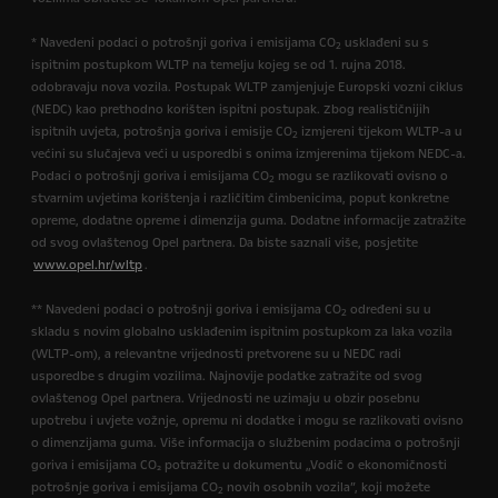
* Navedeni podaci o potrošnji goriva i emisijama CO
usklađeni su s
2
ispitnim postupkom WLTP na temelju kojeg se od 1. rujna 2018.
odobravaju nova vozila. Postupak WLTP zamjenjuje Europski vozni ciklus
(NEDC) kao prethodno korišten ispitni postupak. Zbog realističnijih
ispitnih uvjeta, potrošnja goriva i emisije CO
izmjereni tijekom WLTP-a u
2
većini su slučajeva veći u usporedbi s onima izmjerenima tijekom NEDC-a.
Podaci o potrošnji goriva i emisijama CO
mogu se razlikovati ovisno o
2
stvarnim uvjetima korištenja i različitim čimbenicima, poput konkretne
opreme, dodatne opreme i dimenzija guma. Dodatne informacije zatražite
od svog ovlaštenog Opel partnera. Da biste saznali više, posjetite
www.opel.hr/wltp
.
** Navedeni podaci o potrošnji goriva i emisijama CO
određeni su u
2
skladu s novim globalno usklađenim ispitnim postupkom za laka vozila
(WLTP-om), a relevantne vrijednosti pretvorene su u NEDC radi
usporedbe s drugim vozilima. Najnovije podatke zatražite od svog
ovlaštenog Opel partnera. Vrijednosti ne uzimaju u obzir posebnu
upotrebu i uvjete vožnje, opremu ni dodatke i mogu se razlikovati ovisno
o dimenzijama guma. Više informacija o službenim podacima o potrošnji
goriva i emisijama CO₂ potražite u dokumentu „Vodič o ekonomičnosti
potrošnje goriva i emisijama CO
novih osobnih vozila”, koji možete
2