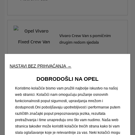
Vivaro Crew Van s pomičnim
drugim redom sjedala
NASTAVI BEZ PRIHVAĆANJA →
DOBRODOŠLI NA OPEL
Vivaro Floor Cab
Koristimo kolačiće bismo vam pružili najbolje iskustvo na našoj
web stranici. Kolačići nam omogućuju pružanje osnovnih
funkcionalnosti poput sigurnosti, upravljanja mrežom i
dostupnosti.Oni poboljšavaju upotrebljivost i performanse putem
različitih značajki poput prepoznavanja jezika, rezultata
Vivaro-e je dostupan u sljedećim
pretraživanja i time unapređuju ono što vam nudimo. Naša web
varijantama:
stranica također može koristiti kolačiće trećih strana kako bi vam
slala oglašavanje koje je relevantnije za vas. Neki kolačići mogu