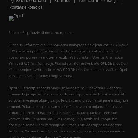
Izjave o sukladnosti
Kontakt
Tehničke informacije
Postavke kolačića
Slika može prikazivati dodatnu opremu.
Cijene su informativne. Preporučena maloprodajna cijena vozila uključuje
PDV i posebni porez (trošarinu) kod vozila koja su u obvezi plaćanja
posebnog poreza na motorna vozila. Vaš ovlašteni Opel partner može
Vam dati točne informacije. Podaci su informativni. AW OPL Distribution
Kft. sa svojom tvrtkom-kćeri AW CRO Distribution d.o.o. i ovlašteni Opel
partneri ne snosi nikakvu odgovornost.
Opisi i ilustracije značajki mogu se odnositi na ili prikazivati dodatnu
opremu koja nije uključena u standardnu isporuku. Sadržani podaci bili
su točni u vrijeme objavljivanja. Pridržavamo pravo na izmjene u dizajnu i
opremi. Prikazane boje su samo približne stvarnim bojama. Ilustrirana
dodatna oprema dostupna je uz nadoplatu. Dostupnost, tehničke
karakteristike i oprema naših vozila mogu biti različite ili mogu biti
dostupne samo u nekim zemljama ili mogu biti dostupne uz dodatne
troškove. Za precizne informacije o opremi koja se isporučuje na našim
vozilima obratite se lokalnom Opel partneru.