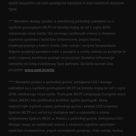
dobiti besplatno na svim prodajnim mjestima ili kod nadležnih državnih
tijela.
*** Navedeni doseg i podaci o električnoj potrošnji usklađeni su s
ispitnim postupkom WLTP na temelju kojeg se od 1. rujna 2018.
odobravaju nova vozila. Oni se mogu razlikovati ovisno o stvarnim
uvjetima upotrebe i različitim čimbenicima, poput brzine,
hlađenja/grijanja u kabini vozila, stila vožnje i vanjske temperature.
Vrijeme punjenja posebice ovisi o punjaču u vozilu, kabelu za punjenje te
vrsti i naponu korištene postaje za punjenje. Dodatne informacije
zatražite od svog ovlaštenog Opel partnera. Da biste saznali više,
posjetite
www.opel.hr/wltp
.
**** Navedeni podaci o potrošnji goriva, emisijama CO2 i dosegu
usklađeni su s ispitnim postupkom WLTP na temelju kojeg se od 1. rujna
2018. odobravaju nova vozila. Postupak WLTP zamjenjuje Europski vozni
ciklus (NEDC) kao prethodno korišten ispitni postupak. Zbog
realističnijih ispitnih uvjeta, potrošnja goriva i emisije CO2 izmjereni
tijekom WLTP-a u većini su slučajeva veći u usporedbi s onima
izmjerenima tijekom NEDC-a. Podaci o potrošnji goriva, emisijama CO2 i
dosegu mogu se razlikovati ovisno o stvarnim uvjetima upotrebe i
različitim čimbenicima, poput učestalosti punjenja, stila vožnje, brzine,