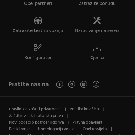
Opel partneri
Zatražite ponudu
Zatražite testnu vožnju
Naručivanje na servis
Konfigurator
Cjenici
Pratite nas na
Pravilnik o zaštiti privatnosti
Politika kolačića
Zaštitni znak i autorska prava
Novi podaci o potrošnji goriva
Pravna obavijest
Recikliranje
Homologacija vozila
Opel u svijetu