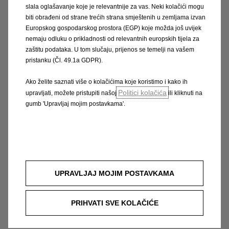
slala oglašavanje koje je relevantnije za vas. Neki kolačići mogu
biti obrađeni od strane trećih strana smještenih u zemljama izvan
Europskog gospodarskog prostora (EGP) koje možda još uvijek
nemaju odluku o prikladnosti od relevantnih europskih tijela za
zaštitu podataka. U tom slučaju, prijenos se temelji na vašem
pristanku (Čl. 49.1a GDPR).
Vivaro Combi - udoban
Ako želite saznati više o kolačićima koje koristimo i kako ih
smještaj za najviše devet
Politici kolačića
upravljati, možete pristupiti našoj
ili kliknuti na
osoba
gumb 'Upravljaj mojim postavkama'.
Klupa sa sjedalima u drugom redu
16” čelični naplatci (crni) s poklopcima
naplataka (pola naplatka)
Zračni jastuci za vozača i suvozača, i bočni
UPRAVLJAJ MOJIM POSTAVKAMA
(glava i prsni koš)
Priprema za radiosustav
PRIHVATI SVE KOLAČIĆE
Paket svjetala i preglednosti s automatskim
prednjim svjetlima, brisačem prednjeg