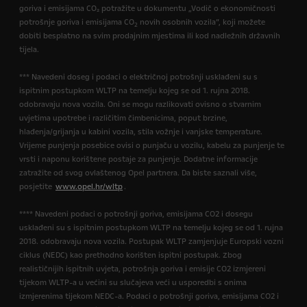
goriva i emisijama CO₂ potražite u dokumentu „Vodič o ekonomičnosti
potrošnje goriva i emisijama CO
novih osobnih vozila”, koji možete
2
dobiti besplatno na svim prodajnim mjestima ili kod nadležnih državnih
tijela.
*** Navedeni doseg i podaci o električnoj potrošnji usklađeni su s
ispitnim postupkom WLTP na temelju kojeg se od 1. rujna 2018.
odobravaju nova vozila. Oni se mogu razlikovati ovisno o stvarnim
uvjetima upotrebe i različitim čimbenicima, poput brzine,
hlađenja/grijanja u kabini vozila, stila vožnje i vanjske temperature.
Vrijeme punjenja posebice ovisi o punjaču u vozilu, kabelu za punjenje te
vrsti i naponu korištene postaje za punjenje. Dodatne informacije
zatražite od svog ovlaštenog Opel partnera. Da biste saznali više,
posjetite
www.opel.hr/wltp
.
**** Navedeni podaci o potrošnji goriva, emisijama CO2 i dosegu
usklađeni su s ispitnim postupkom WLTP na temelju kojeg se od 1. rujna
2018. odobravaju nova vozila. Postupak WLTP zamjenjuje Europski vozni
ciklus (NEDC) kao prethodno korišten ispitni postupak. Zbog
realističnijih ispitnih uvjeta, potrošnja goriva i emisije CO2 izmjereni
tijekom WLTP-a u većini su slučajeva veći u usporedbi s onima
izmjerenima tijekom NEDC-a. Podaci o potrošnji goriva, emisijama CO2 i