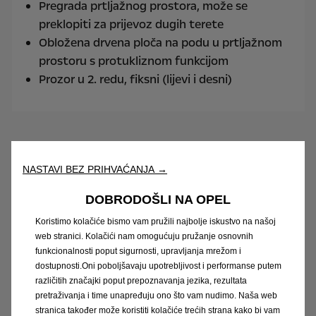
Pregrada prtljažnog prostora, može se
preklopiti za prijevoz dugih terete
Obložena drvena ploča na podu u prtljažnom
prostoru s protukliznom funkcijom
Prozor u 2. redu, fiksni (lijevi i desni)
Vivaro Combi
NASTAVI BEZ PRIHVAĆANJA →
Udoban smještaj za najviše devet osoba
DOBRODOŠLI NA OPEL
Koristimo kolačiće bismo vam pružili najbolje iskustvo na našoj
web stranici. Kolačići nam omogućuju pružanje osnovnih
funkcionalnosti poput sigurnosti, upravljanja mrežom i
dostupnosti.Oni poboljšavaju upotrebljivost i performanse putem
različitih značajki poput prepoznavanja jezika, rezultata
pretraživanja i time unapređuju ono što vam nudimo. Naša web
stranica također može koristiti kolačiće trećih strana kako bi vam