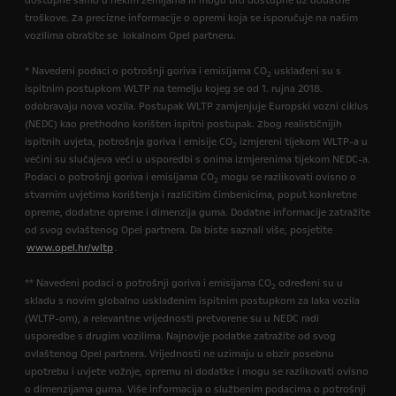
dostupne samo u nekim zemljama ili mogu biti dostupne uz dodatne
troškove. Za precizne informacije o opremi koja se isporučuje na našim
vozilima obratite se lokalnom Opel partneru.
* Navedeni podaci o potrošnji goriva i emisijama CO
usklađeni su s
2
ispitnim postupkom WLTP na temelju kojeg se od 1. rujna 2018.
odobravaju nova vozila. Postupak WLTP zamjenjuje Europski vozni ciklus
(NEDC) kao prethodno korišten ispitni postupak. Zbog realističnijih
ispitnih uvjeta, potrošnja goriva i emisije CO
izmjereni tijekom WLTP-a u
2
većini su slučajeva veći u usporedbi s onima izmjerenima tijekom NEDC-a.
Podaci o potrošnji goriva i emisijama CO
mogu se razlikovati ovisno o
2
stvarnim uvjetima korištenja i različitim čimbenicima, poput konkretne
opreme, dodatne opreme i dimenzija guma. Dodatne informacije zatražite
od svog ovlaštenog Opel partnera. Da biste saznali više, posjetite
www.opel.hr/wltp
.
** Navedeni podaci o potrošnji goriva i emisijama CO
određeni su u
2
skladu s novim globalno usklađenim ispitnim postupkom za laka vozila
(WLTP-om), a relevantne vrijednosti pretvorene su u NEDC radi
usporedbe s drugim vozilima. Najnovije podatke zatražite od svog
ovlaštenog Opel partnera. Vrijednosti ne uzimaju u obzir posebnu
upotrebu i uvjete vožnje, opremu ni dodatke i mogu se razlikovati ovisno
o dimenzijama guma. Više informacija o službenim podacima o potrošnji