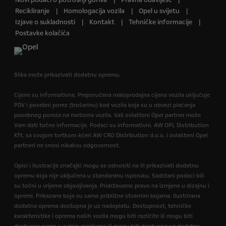
Novi podaci o potrošnji goriva
Pravna obavijest
Recikliranje
Homologacija vozila
Opel u svijetu
Izjave o sukladnosti
Kontakt
Tehničke informacije
Postavke kolačića
Slika može prikazivati dodatnu opremu.
Cijene su informativne. Preporučena maloprodajna cijena vozila uključuje
PDV i posebni porez (trošarinu) kod vozila koja su u obvezi plaćanja
posebnog poreza na motorna vozila. Vaš ovlašteni Opel partner može
Vam dati točne informacije. Podaci su informativni. AW OPL Distribution
Kft. sa svojom tvrtkom-kćeri AW CRO Distribution d.o.o. i ovlašteni Opel
partneri ne snosi nikakvu odgovornost.
Opisi i ilustracije značajki mogu se odnositi na ili prikazivati dodatnu
opremu koja nije uključena u standardnu isporuku. Sadržani podaci bili
su točni u vrijeme objavljivanja. Pridržavamo pravo na izmjene u dizajnu i
opremi. Prikazane boje su samo približne stvarnim bojama. Ilustrirana
dodatna oprema dostupna je uz nadoplatu. Dostupnost, tehničke
karakteristike i oprema naših vozila mogu biti različite ili mogu biti