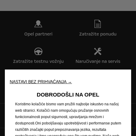
Opel partneri
Zatražite ponudu
Zatražite testnu vožnju
Naručivanje na servis
NASTAVI BEZ PRIHVAĆANJA →
Konfigurator
Cjenici
DOBRODOŠLI NA OPEL
Koristimo kolačiće bismo vam pružili najbolje iskustvo na našoj
web stranici. Kolačići nam omogućuju pružanje osnovnih
Pratite nas na
funkcionalnosti poput sigurnosti, upravljanja mrežom i
dostupnosti.Oni poboljšavaju upotrebljivost i performanse putem
različitih značajki poput prepoznavanja jezika, rezultata