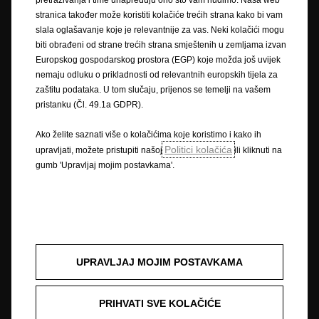
pretraživanja i time unapređuju ono što vam nudimo. Naša web
Pravilnik o zaštiti privatnosti
Politika kolačića
stranica također može koristiti kolačiće trećih strana kako bi vam
Zaštitni znak i autorska prava
slala oglašavanje koje je relevantnije za vas. Neki kolačići mogu
Novi podaci o potrošnji goriva
Pravna obavijest
biti obrađeni od strane trećih strana smještenih u zemljama izvan
Recikliranje
Homologacija vozila
Opel u svijetu
Europskog gospodarskog prostora (EGP) koje možda još uvijek
Izjave o sukladnosti
Kontakt
Tehničke informacije
nemaju odluku o prikladnosti od relevantnih europskih tijela za
Postavke kolačića
zaštitu podataka. U tom slučaju, prijenos se temelji na vašem
pristanku (Čl. 49.1a GDPR).
Ako želite saznati više o kolačićima koje koristimo i kako ih
Slika može prikazivati dodatnu opremu.
Politici kolačića
upravljati, možete pristupiti našoj
ili kliknuti na
gumb 'Upravljaj mojim postavkama'.
Cijene su informativne. Preporučena maloprodajna cijena vozila uključuje
PDV i posebni porez (trošarinu) kod vozila koja su u obvezi plaćanja
posebnog poreza na motorna vozila. Vaš ovlašteni Opel partner može
Vam dati točne informacije. Podaci su informativni. AW OPL Distribution
Kft. sa svojom tvrtkom-kćeri AW CRO Distribution d.o.o. i ovlašteni Opel
partneri ne snosi nikakvu odgovornost.
UPRAVLJAJ MOJIM POSTAVKAMA
Opisi i ilustracije značajki mogu se odnositi na ili prikazivati dodatnu
opremu koja nije uključena u standardnu isporuku. Sadržani podaci bili
PRIHVATI SVE KOLAČIĆE
su točni u vrijeme objavljivanja. Pridržavamo pravo na izmjene u dizajnu i
opremi. Prikazane boje su samo približne stvarnim bojama. Ilustrirana