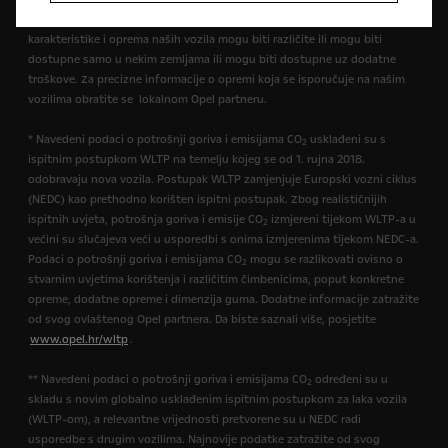
dodatna oprema dostupna je uz nadoplatu. Dostupnost, tehničke
karakteristike i oprema naših vozila mogu biti različite ili mogu biti
dostupne samo u nekim zemljama ili mogu biti dostupne uz dodatne
troškove. Za precizne informacije o opremi koja se isporučuje na našim
vozilima obratite se lokalnom Opel partneru.
* Navedeni podaci o potrošnji goriva i emisijama CO
usklađeni su s
2
ispitnim postupkom WLTP na temelju kojeg se od 1. rujna 2018.
odobravaju nova vozila. Postupak WLTP zamjenjuje Europski vozni ciklus
(NEDC) kao prethodno korišten ispitni postupak. Zbog realističnijih
ispitnih uvjeta, potrošnja goriva i emisije CO
izmjereni tijekom WLTP-a u
2
većini su slučajeva veći u usporedbi s onima izmjerenima tijekom NEDC-a.
Podaci o potrošnji goriva i emisijama CO
mogu se razlikovati ovisno o
2
stvarnim uvjetima korištenja i različitim čimbenicima, poput konkretne
opreme, dodatne opreme i dimenzija guma. Dodatne informacije zatražite
od svog ovlaštenog Opel partnera. Da biste saznali više, posjetite
www.opel.hr/wltp
.
** Navedeni podaci o potrošnji goriva i emisijama CO
određeni su u
2
skladu s novim globalno usklađenim ispitnim postupkom za laka vozila
(WLTP-om), a relevantne vrijednosti pretvorene su u NEDC radi
usporedbe s drugim vozilima. Najnovije podatke zatražite od svog