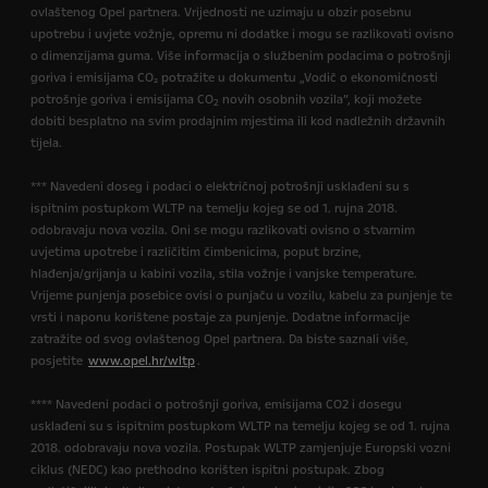
ovlaštenog Opel partnera. Vrijednosti ne uzimaju u obzir posebnu
upotrebu i uvjete vožnje, opremu ni dodatke i mogu se razlikovati ovisno
o dimenzijama guma. Više informacija o službenim podacima o potrošnji
goriva i emisijama CO₂ potražite u dokumentu „Vodič o ekonomičnosti
potrošnje goriva i emisijama CO
novih osobnih vozila”, koji možete
2
dobiti besplatno na svim prodajnim mjestima ili kod nadležnih državnih
tijela.
*** Navedeni doseg i podaci o električnoj potrošnji usklađeni su s
ispitnim postupkom WLTP na temelju kojeg se od 1. rujna 2018.
odobravaju nova vozila. Oni se mogu razlikovati ovisno o stvarnim
uvjetima upotrebe i različitim čimbenicima, poput brzine,
hlađenja/grijanja u kabini vozila, stila vožnje i vanjske temperature.
Vrijeme punjenja posebice ovisi o punjaču u vozilu, kabelu za punjenje te
vrsti i naponu korištene postaje za punjenje. Dodatne informacije
zatražite od svog ovlaštenog Opel partnera. Da biste saznali više,
posjetite
www.opel.hr/wltp
.
**** Navedeni podaci o potrošnji goriva, emisijama CO2 i dosegu
usklađeni su s ispitnim postupkom WLTP na temelju kojeg se od 1. rujna
2018. odobravaju nova vozila. Postupak WLTP zamjenjuje Europski vozni
ciklus (NEDC) kao prethodno korišten ispitni postupak. Zbog