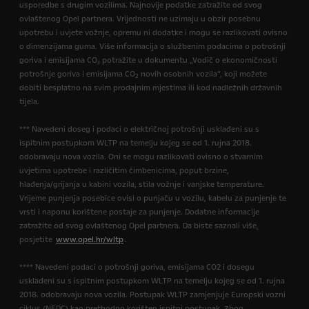
usporedbe s drugim vozilima. Najnovije podatke zatražite od svog
ovlaštenog Opel partnera. Vrijednosti ne uzimaju u obzir posebnu
upotrebu i uvjete vožnje, opremu ni dodatke i mogu se razlikovati ovisno
o dimenzijama guma. Više informacija o službenim podacima o potrošnji
goriva i emisijama CO₂ potražite u dokumentu „Vodič o ekonomičnosti
potrošnje goriva i emisijama CO
novih osobnih vozila”, koji možete
2
dobiti besplatno na svim prodajnim mjestima ili kod nadležnih državnih
tijela.
*** Navedeni doseg i podaci o električnoj potrošnji usklađeni su s
ispitnim postupkom WLTP na temelju kojeg se od 1. rujna 2018.
odobravaju nova vozila. Oni se mogu razlikovati ovisno o stvarnim
uvjetima upotrebe i različitim čimbenicima, poput brzine,
hlađenja/grijanja u kabini vozila, stila vožnje i vanjske temperature.
Vrijeme punjenja posebice ovisi o punjaču u vozilu, kabelu za punjenje te
vrsti i naponu korištene postaje za punjenje. Dodatne informacije
zatražite od svog ovlaštenog Opel partnera. Da biste saznali više,
posjetite
www.opel.hr/wltp
.
**** Navedeni podaci o potrošnji goriva, emisijama CO2 i dosegu
usklađeni su s ispitnim postupkom WLTP na temelju kojeg se od 1. rujna
2018. odobravaju nova vozila. Postupak WLTP zamjenjuje Europski vozni
ciklus (NEDC) kao prethodno korišten ispitni postupak. Zbog