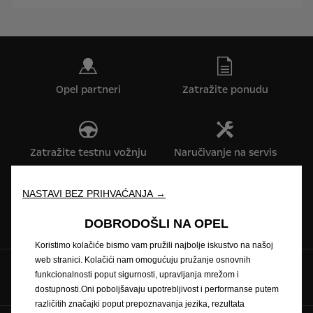
Opel partneri
Zatražite ponudu
Zatražite testnu vožnju
Naručivanje na servis
NASTAVI BEZ PRIHVAĆANJA →
Konfigurator
Cjenici
DOBRODOŠLI NA OPEL
Koristimo kolačiće bismo vam pružili najbolje iskustvo na našoj
web stranici. Kolačići nam omogućuju pružanje osnovnih
Pratite nas na
funkcionalnosti poput sigurnosti, upravljanja mrežom i
dostupnosti.Oni poboljšavaju upotrebljivost i performanse putem
različitih značajki poput prepoznavanja jezika, rezultata