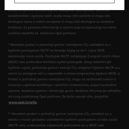
opremi. Prikazane boje su samo približne stvarnim bojama. Ilustrirana
dodatna oprema dostupna je uz nadoplatu. Dostupnost, tehničke
karakteristike i oprema naših vozila mogu biti različite ili mogu biti
dostupne samo u nekim zemljama ili mogu biti dostupne uz dodatne
troškove. Za precizne informacije o opremi koja se isporučuje na našim
vozilima obratite se lokalnom Opel partneru.
* Navedeni podaci o potrošnji goriva i emisijama CO
usklađeni su s
2
ispitnim postupkom WLTP na temelju kojeg se od 1. rujna 2018.
odobravaju nova vozila. Postupak WLTP zamjenjuje Europski vozni ciklus
(NEDC) kao prethodno korišten ispitni postupak. Zbog realističnijih
ispitnih uvjeta, potrošnja goriva i emisije CO
izmjereni tijekom WLTP-a u
2
većini su slučajeva veći u usporedbi s onima izmjerenima tijekom NEDC-a.
Podaci o potrošnji goriva i emisijama CO
mogu se razlikovati ovisno o
2
stvarnim uvjetima korištenja i različitim čimbenicima, poput konkretne
opreme, dodatne opreme i dimenzija guma. Dodatne informacije zatražite
od svog ovlaštenog Opel partnera. Da biste saznali više, posjetite
www.opel.hr/wltp
.
** Navedeni podaci o potrošnji goriva i emisijama CO
određeni su u
2
skladu s novim globalno usklađenim ispitnim postupkom za laka vozila
(WLTP-om), a relevantne vrijednosti pretvorene su u NEDC radi