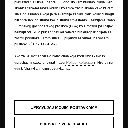
pretraživanja i time unapređuju ono što vam nudimo. Naša web
Pravilnik o zaštiti privatnosti
stranica također može koristiti kolačiće trećih strana kako bi vam
Politika kolačića
slala oglašavanje koje je relevantnije za vas. Neki kolačići mogu
Zaštitni znak i autorska prava
biti obrađeni od strane trećih strana smještenih u zemljama izvan
Novi podaci o potrošnji goriva
Pravna obavijest
Europskog gospodarskog prostora (EGP) koje možda još uvijek
Recikliranje
Homologacija vozila
Opel u svijetu
nemaju odluku o prikladnosti od relevantnih europskih tijela za
Izjave o sukladnosti
Kontakt
Tehničke informacije
zaštitu podataka. U tom slučaju, prijenos se temelji na vašem
Postavke kolačića
pristanku (Čl. 49.1a GDPR).
Ako želite saznati više o kolačićima koje koristimo i kako ih
Politici kolačića
upravljati, možete pristupiti našoj
ili kliknuti na
Slika može prikazivati dodatnu opremu.
gumb 'Upravljaj mojim postavkama'.
Cijene su informativne. Preporučena maloprodajna cijena vozila uključuje
PDV i posebni porez (trošarinu) kod vozila koja su u obvezi plaćanja
posebnog poreza na motorna vozila. Vaš ovlašteni Opel partner može
Vam dati točne informacije. Podaci su informativni. AW OPL Distribution
Kft. sa svojom tvrtkom-kćeri AW CRO Distribution d.o.o. i ovlašteni Opel
partneri ne snosi nikakvu odgovornost.
UPRAVLJAJ MOJIM POSTAVKAMA
Opisi i ilustracije značajki mogu se odnositi na ili prikazivati dodatnu
opremu koja nije uključena u standardnu isporuku. Sadržani podaci bili
PRIHVATI SVE KOLAČIĆE
su točni u vrijeme objavljivanja. Pridržavamo pravo na izmjene u dizajnu i