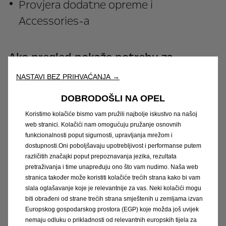
Provjera dodatne opreme i
Accessories-a
Ako pregled pokaže potrebu za
popravkom ili otkrije kvar, ovlašteni
NASTAVI BEZ PRIHVAĆANJA →
servis će pripremiti ponudu za
DOBRODOŠLI NA OPEL
popravak.
Koristimo kolačiće bismo vam pružili najbolje iskustvo na našoj
web stranici. Kolačići nam omogućuju pružanje osnovnih
funkcionalnosti poput sigurnosti, upravljanja mrežom i
A ako prelazite na novi Opel, na
dostupnosti.Oni poboljšavaju upotrebljivost i performanse putem
različitih značajki poput prepoznavanja jezika, rezultata
početku navedite da biste željeli
pretraživanja i time unapređuju ono što vam nudimo. Naša web
ponudu za procjenu vrijednosti
stranica također može koristiti kolačiće trećih strana kako bi vam
slala oglašavanje koje je relevantnije za vas. Neki kolačići mogu
automobila na temelju rezultata
biti obrađeni od strane trećih strana smještenih u zemljama izvan
pregleda.
Europskog gospodarskog prostora (EGP) koje možda još uvijek
nemaju odluku o prikladnosti od relevantnih europskih tijela za