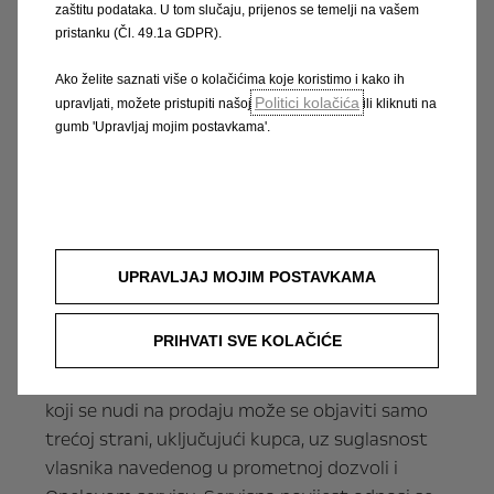
zaštitu podataka. U tom slučaju, prijenos se temelji na vašem
pristanku (Čl. 49.1a GDPR).
Rezervirajte servis sada!
Ako želite saznati više o kolačićima koje koristimo i kako ih
Politici kolačića
upravljati, možete pristupiti našoj
ili kliknuti na
gumb 'Upravljaj mojim postavkama'.
Pretraga partnera
*Ponuda vrijedi od 14. studenog 2022. do
UPRAVLJAJ MOJIM POSTAVKAMA
opoziva u svim Opel ovlaštenim servisima koji
sudjeluju u programu.
PRIHVATI SVE KOLAČIĆE
**Povijest servisiranja automobila marke Opel
koji se nudi na prodaju može se objaviti samo
trećoj strani, uključujući kupca, uz suglasnost
vlasnika navedenog u prometnoj dozvoli i