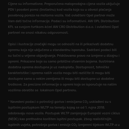
Cijene su informativne. Preporučena maloprodajna cijena vozila uključuje
PDV i posebni porez (trošarinu) kod vozila koja su u obvezi plaćanja
posebnog poreza na motorna vozila. Vaš ovlašteni Opel partner može
Vam dati točne informacije. Podaci su informativni. AW OPL Distribution
Kft. sa svojom tvrtkom-kćeri AW CRO Distribution d.o.o. i ovlašteni Opel
partneri ne snosi nikakvu odgovornost.
Opisi i ilustracije značajki mogu se odnositi na ili prikazivati dodatnu
opremu koja nije uključena u standardnu isporuku. Sadržani podaci bili
su točni u vrijeme objavljivanja. Pridržavamo pravo na izmjene u dizajnu i
opremi. Prikazane boje su samo približne stvarnim bojama. Ilustrirana
dodatna oprema dostupna je uz nadoplatu. Dostupnost, tehničke
karakteristike i oprema naših vozila mogu biti različite ili mogu biti
dostupne samo u nekim zemljama ili mogu biti dostupne uz dodatne
troškove. Za precizne informacije o opremi koja se isporučuje na našim
vozilima obratite se lokalnom Opel partneru.
* Navedeni podaci o potrošnji goriva i emisijama CO
usklađeni su s
2
ispitnim postupkom WLTP na temelju kojeg se od 1. rujna 2018.
odobravaju nova vozila. Postupak WLTP zamjenjuje Europski vozni ciklus
(NEDC) kao prethodno korišten ispitni postupak. Zbog realističnijih
ispitnih uvjeta, potrošnja goriva i emisije CO
izmjereni tijekom WLTP-a u
2