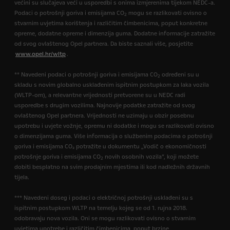
većini su slučajeva veći u usporedbi s onima izmjerenima tijekom NEDC-a.
Podaci o potrošnji goriva i emisijama CO
mogu se razlikovati ovisno o
2
stvarnim uvjetima korištenja i različitim čimbenicima, poput konkretne
opreme, dodatne opreme i dimenzija guma. Dodatne informacije zatražite
od svog ovlaštenog Opel partnera. Da biste saznali više, posjetite
www.opel.hr/wltp
.
** Navedeni podaci o potrošnji goriva i emisijama CO
određeni su u
2
skladu s novim globalno usklađenim ispitnim postupkom za laka vozila
(WLTP-om), a relevantne vrijednosti pretvorene su u NEDC radi
usporedbe s drugim vozilima. Najnovije podatke zatražite od svog
ovlaštenog Opel partnera. Vrijednosti ne uzimaju u obzir posebnu
upotrebu i uvjete vožnje, opremu ni dodatke i mogu se razlikovati ovisno
o dimenzijama guma. Više informacija o službenim podacima o potrošnji
goriva i emisijama CO₂ potražite u dokumentu „Vodič o ekonomičnosti
potrošnje goriva i emisijama CO
novih osobnih vozila”, koji možete
2
dobiti besplatno na svim prodajnim mjestima ili kod nadležnih državnih
tijela.
*** Navedeni doseg i podaci o električnoj potrošnji usklađeni su s
ispitnim postupkom WLTP na temelju kojeg se od 1. rujna 2018.
odobravaju nova vozila. Oni se mogu razlikovati ovisno o stvarnim
uvjetima upotrebe i različitim čimbenicima, poput brzine,