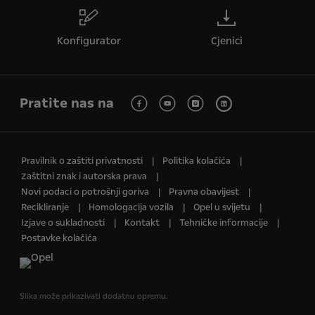
Konfigurator
Cjenici
Pratite nas na
Pravilnik o zaštiti privatnosti
Politika kolačića
Zaštitni znak i autorska prava
Novi podaci o potrošnji goriva
Pravna obavijest
Recikliranje
Homologacija vozila
Opel u svijetu
Izjave o sukladnosti
Kontakt
Tehničke informacije
Postavke kolačića
Slika može prikazivati dodatnu opremu.