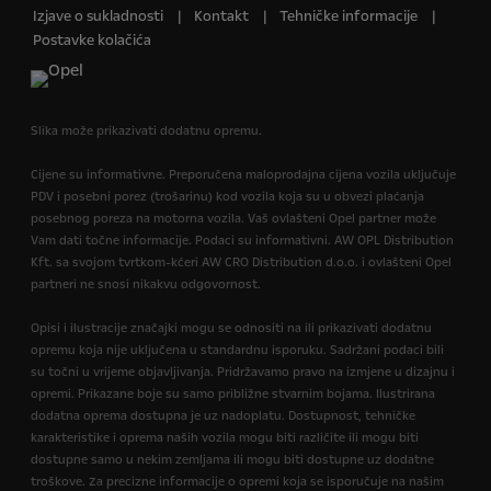
Izjave o sukladnosti
Kontakt
Tehničke informacije
Postavke kolačića
Slika može prikazivati dodatnu opremu.
Cijene su informativne. Preporučena maloprodajna cijena vozila uključuje
PDV i posebni porez (trošarinu) kod vozila koja su u obvezi plaćanja
posebnog poreza na motorna vozila. Vaš ovlašteni Opel partner može
Vam dati točne informacije. Podaci su informativni. AW OPL Distribution
Kft. sa svojom tvrtkom-kćeri AW CRO Distribution d.o.o. i ovlašteni Opel
partneri ne snosi nikakvu odgovornost.
Opisi i ilustracije značajki mogu se odnositi na ili prikazivati dodatnu
opremu koja nije uključena u standardnu isporuku. Sadržani podaci bili
su točni u vrijeme objavljivanja. Pridržavamo pravo na izmjene u dizajnu i
opremi. Prikazane boje su samo približne stvarnim bojama. Ilustrirana
dodatna oprema dostupna je uz nadoplatu. Dostupnost, tehničke
karakteristike i oprema naših vozila mogu biti različite ili mogu biti
dostupne samo u nekim zemljama ili mogu biti dostupne uz dodatne
troškove. Za precizne informacije o opremi koja se isporučuje na našim