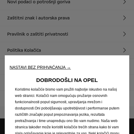
Novi podaci o potrošnji goriva
Zaštitni znak i autorska prava
Pravilnik o zaštiti privatnosti
Politika Kolačića
Izjava o zaštiti privatnosti
NASTAVI BEZ PRIHVAĆANJA →
DOBRODOŠLI NA OPEL
Recikliranje
Koristimo kolačiće bismo vam pružili najbolje iskustvo na našoj
web stranici. Kolačići nam omogućuju pružanje osnovnih
Katalozi i cjenici
funkcionalnosti poput sigurnosti, upravljanja mrežom i
dostupnosti.Oni poboljšavaju upotrebljivost i performanse putem
različitih značajki poput prepoznavanja jezika, rezultata
pretraživanja i time unapređuju ono što vam nudimo. Naša web
stranica također može koristiti kolačiće trećih strana kako bi vam
slala oglašavanje koje je relevantnije za vas. Neki kolačići mogu