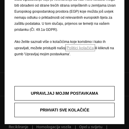
biti obrađeni od strane trećih strana smještenih u zemljama izvan
Opel partneri
Zatražite ponudu
Europskog gospodarskog prostora (EGP) koje možda još uvijek
nemaju odluku o prikladnosti od relevantnih europskih tijela za
zaštitu podataka. U tom slučaju, prijenos se temelji na vašem
pristanku (Čl. 49.1a GDPR).
Zatražite testnu vožnju
Naručivanje na servis
Ako želite saznati više o kolačićima koje koristimo i kako ih
Politici kolačića
upravljati, možete pristupiti našoj
ili kliknuti na
gumb 'Upravljaj mojim postavkama'.
Konfigurator
Cjenici
Pratite nas na
UPRAVLJAJ MOJIM POSTAVKAMA
Pravilnik o zaštiti privatnosti
Politika kolačića
PRIHVATI SVE KOLAČIĆE
Zaštitni znak i autorska prava
Novi podaci o potrošnji goriva
Pravna obavijest
Recikliranje
Homologacija vozila
Opel u svijetu