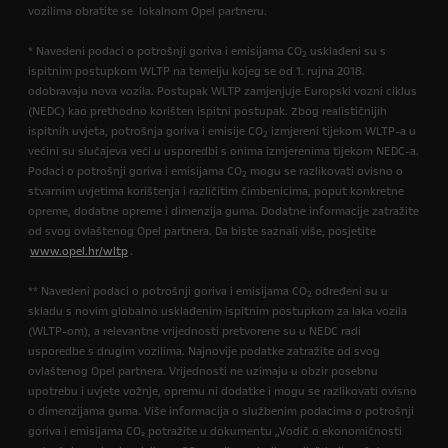
vozilima obratite se lokalnom Opel partneru.
* Navedeni podaci o potrošnji goriva i emisijama CO
usklađeni su s
2
ispitnim postupkom WLTP na temelju kojeg se od 1. rujna 2018.
odobravaju nova vozila. Postupak WLTP zamjenjuje Europski vozni ciklus
(NEDC) kao prethodno korišten ispitni postupak. Zbog realističnijih
ispitnih uvjeta, potrošnja goriva i emisije CO
izmjereni tijekom WLTP-a u
2
većini su slučajeva veći u usporedbi s onima izmjerenima tijekom NEDC-a.
Podaci o potrošnji goriva i emisijama CO
mogu se razlikovati ovisno o
2
stvarnim uvjetima korištenja i različitim čimbenicima, poput konkretne
opreme, dodatne opreme i dimenzija guma. Dodatne informacije zatražite
od svog ovlaštenog Opel partnera. Da biste saznali više, posjetite
www.opel.hr/wltp
.
** Navedeni podaci o potrošnji goriva i emisijama CO
određeni su u
2
skladu s novim globalno usklađenim ispitnim postupkom za laka vozila
(WLTP-om), a relevantne vrijednosti pretvorene su u NEDC radi
usporedbe s drugim vozilima. Najnovije podatke zatražite od svog
ovlaštenog Opel partnera. Vrijednosti ne uzimaju u obzir posebnu
upotrebu i uvjete vožnje, opremu ni dodatke i mogu se razlikovati ovisno
o dimenzijama guma. Više informacija o službenim podacima o potrošnji
goriva i emisijama CO₂ potražite u dokumentu „Vodič o ekonomičnosti