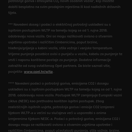
potrošnje goriva i emisijama CO
novih osobnih vozila”, koji možete
2
dobiti besplatno na svim prodajnim mjestima ili kod nadležnih državnih
tijela.
*** Navedeni doseg i podaci o električnoj potrošnji usklađeni su s
ispitnim postupkom WLTP na temelju kojeg se od 1. rujna 2018.
odobravaju nova vozila. Oni se mogu razlikovati ovisno o stvarnim
uvjetima upotrebe i različitim čimbenicima, poput brzine,
hlađenja/grijanja u kabini vozila, stila vožnje i vanjske temperature.
Vrijeme punjenja posebice ovisi o punjaču u vozilu, kabelu za punjenje te
vrsti i naponu korištene postaje za punjenje. Dodatne informacije
zatražite od svog ovlaštenog Opel partnera. Da biste saznali više,
posjetite
www.opel.hr/wltp
.
**** Navedeni podaci o potrošnji goriva, emisijama CO2 i dosegu
usklađeni su s ispitnim postupkom WLTP na temelju kojeg se od 1. rujna
2018. odobravaju nova vozila. Postupak WLTP zamjenjuje Europski vozni
ciklus (NEDC) kao prethodno korišten ispitni postupak. Zbog
realističnijih ispitnih uvjeta, potrošnja goriva i emisije CO2 izmjereni
tijekom WLTP-a u većini su slučajeva veći u usporedbi s onima
izmjerenima tijekom NEDC-a. Podaci o potrošnji goriva, emisijama CO2 i
dosegu mogu se razlikovati ovisno o stvarnim uvjetima upotrebe i
različitim čimbenicima, poput učestalosti punjenja, stila vožnje, brzine,