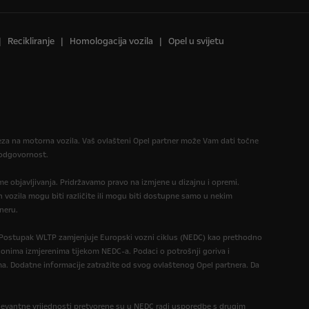
Recikliranje
Homologacija vozila
Opel u svijetu
reza na motorna vozila. Vaš ovlašteni Opel partner može Vam dati točne
u odgovornost.
eme objavljivanja. Pridržavamo pravo na izmjene u dizajnu i opremi.
 vozila mogu biti različite ili mogu biti dostupne samo u nekim
neru.
. Postupak WLTP zamjenjuje Europski vozni ciklus (NEDC) kao prethodno
 onima izmjerenima tijekom NEDC-a. Podaci o potrošnji goriva i
a. Dodatne informacije zatražite od svog ovlaštenog Opel partnera. Da
levantne vrijednosti pretvorene su u NEDC radi usporedbe s drugim