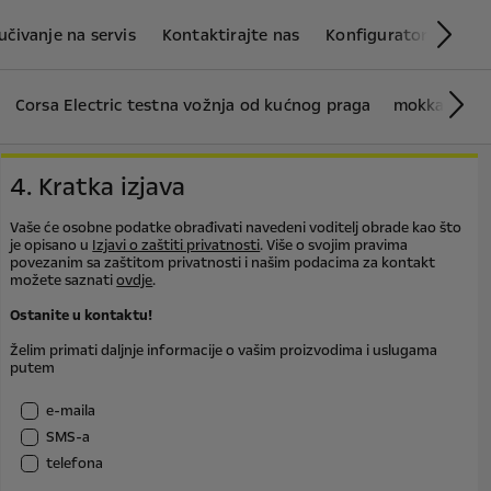
učivanje na servis
Kontaktirajte nas
Konfigurator
Novi
Sli
Corsa Electric testna vožnja od kućnog praga
mokka-e-tes
Slij
4. Kratka izjava
Vaše će osobne podatke obrađivati navedeni voditelj obrade kao što
je opisano u
Izjavi o zaštiti privatnosti
. Više o svojim pravima
povezanim sa zaštitom privatnosti i našim podacima za kontakt
možete saznati
ovdje
.
Ostanite u kontaktu!
Želim primati daljnje informacije o vašim proizvodima i uslugama
putem
e-maila
SMS-a
telefona