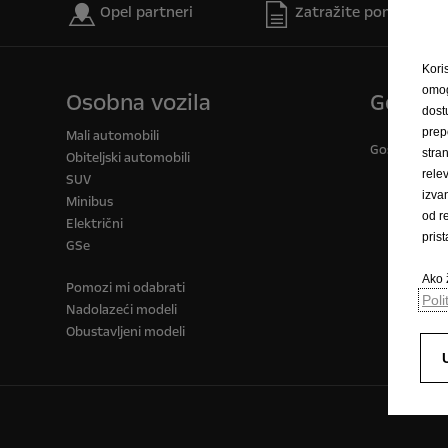
Opel partneri
Zatražite ponudu
Kori
omog
Osobna vozila
Gospod
dost
prep
Mali automobili
Gospodarska v
stra
Obiteljski automobili
rele
SUV
izva
Minibus
od r
Električni
pris
GSe
Ako ž
Pomozi mi odabrati
Poli
Nadolazeći modeli
Obustavljeni modeli