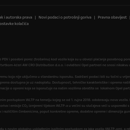
ak i autorska prava
Novi podaci o potrošnji goriva
Pravna obavijest
ostavke kolačića
je PDV i posebni porez (trošarinu) kod vozila koja su u obvezi plaćanja posebnog po
 tvrtkom-kćeri AW CRO Distribution d.o.o. i ovlašteni Opel partneri ne snosi nikakv
opremu koja nije uključena u standardnu isporuku. Sadržani podaci bili su točni u vrij
oprema dostupna je uz nadoplatu. Dostupnost, tehničke karakteristike i oprema naših
macije o opremi koja se isporučuje na našim vozilima obratite se lokalnom Opel part
itnim postupkom WLTP na temelju kojeg se od 1. rujna 2018. odobravaju nova vozila
oriva i emisije CO
izmjereni tijekom WLTP-a u većini su slučajeva veći u usporedbi s
2
a i različitim čimbenicima, poput konkretne opreme, dodatne opreme i dimenzija gum
du s novim globalno usklađenim ispitnim postupkom za laka vozila (WLTP-om), a re