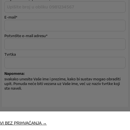
E-mail*
Potvrdite e-mail adresu*
Tvrtka
Napomena:
svakako unesite Vaše ime i prezime, kako bi sustav mogao obraditi
upit. Ponuda neće biti vezana uz Vaše ime, već uz naziv tvrtke koji
ste naveli.
VI BEZ PRIHVAĆANJA →