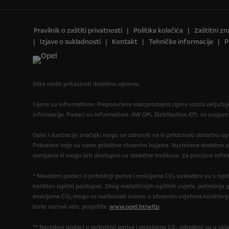
Pravilnik o zaštiti privatnosti
Politika kolačića
Zaštitni zn
Izjave o sukladnosti
Kontakt
Tehničke informacije
P
Slika može prikazivati dodatnu opremu.
Cijene su informativne. Preporučena maloprodajna cijena vozila uključu
informacije. Podaci su informativni. AW OPL Distribution Kft. sa svojom
Opisi i ilustracije značajki mogu se odnositi na ili prikazivati dodatnu 
Prikazane boje su samo približne stvarnim bojama. Ilustrirana dodatna 
zemljama ili mogu biti dostupne uz dodatne troškove. Za precizne infor
* Navedeni podaci o potrošnji goriva i emisijama CO
usklađeni su s isp
2
korišten ispitni postupak. Zbog realističnijih ispitnih uvjeta, potrošnja g
emisijama CO
mogu se razlikovati ovisno o stvarnim uvjetima korištenj
2
biste saznali više, posjetite
www.opel.hr/wltp
.
** Navedeni podaci o potrošnji goriva i emisijama CO
određeni su u skla
2