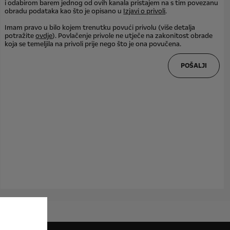
i odabirom barem jednog od ovih kanala pristajem na s tim povezanu
obradu podataka kao što je opisano u
Izjavi o privoli
.
Imam pravo u bilo kojem trenutku povući privolu (više detalja
potražite
ovdje
). Povlačenje privole ne utječe na zakonitost obrade
koja se temeljila na privoli prije nego što je ona povučena.
POŠALJI