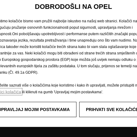
Zatražite testnu vožnju
Naručivanje na 
DOBRODOŠLI NA OPEL
stimo kolačiće bismo vam pružili najbolje iskustvo na našoj web stranici. Kolačići 
ućuju pružanje osnovnih funkcionalnosti poput sigurnosti, upravljanja mrežom i
arska vozila
Doživite Opel
upnosti.Oni poboljšavaju upotrebljivost i performanse putem različitih značajki popu
oznavanja jezika, rezultata pretraživanja i time unapređuju ono što vam nudimo. 
Podaci o potrošnji goriva i emisijam
ozila i više
nica također može koristiti kolačiće trećih strana kako bi vam slala oglašavanje koje
E-mobilnost
vantnije za vas. Neki kolačići mogu biti obrađeni od strane trećih strana smješteni
Opel Connect
n Europskog gospodarskog prostora (EGP) koje možda još uvijek nemaju odluku o p
Sustavi za informiranje i zabavu
elevantnih europskih tijela za zaštitu podataka. U tom slučaju, prijenos se temelji 
Konceptni automobili
tanku (Čl. 49.1a GDPR).
Tehnološki videozapisi
Opel Classic
elite saznati više o kolačićima koje koristimo i kako ih upravljati, možete pristupiti 
Opel lifestyle shop
tici kolačića
ili kliknuti na gumb 'Upravljaj mojim postavkama'.
Opel post
Opel Experimental
UPRAVLJAJ MOJIM POSTAVKAMA
PRIHVATI SVE KOLAČIĆ