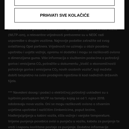
opreme, dodatne opreme i dimenzija guma. Dodatne informacije zatražite
od svog ovlaštenog Opel partnera. Da biste saznali više, posjetite
www.opel.hr/wltp
.
PRIHVATI SVE KOLAČIĆE
** Navedeni podaci o potrošnji goriva i emisijama CO
određeni su u
2
skladu s novim globalno usklađenim ispitnim postupkom za laka vozila
(WLTP-om), a relevantne vrijednosti pretvorene su u NEDC radi
usporedbe s drugim vozilima. Najnovije podatke zatražite od svog
ovlaštenog Opel partnera. Vrijednosti ne uzimaju u obzir posebnu
upotrebu i uvjete vožnje, opremu ni dodatke i mogu se razlikovati ovisno
o dimenzijama guma. Više informacija o službenim podacima o potrošnji
goriva i emisijama CO₂ potražite u dokumentu „Vodič o ekonomičnosti
potrošnje goriva i emisijama CO
novih osobnih vozila”, koji možete
2
dobiti besplatno na svim prodajnim mjestima ili kod nadležnih državnih
tijela.
*** Navedeni doseg i podaci o električnoj potrošnji usklađeni su s
ispitnim postupkom WLTP na temelju kojeg se od 1. rujna 2018.
odobravaju nova vozila. Oni se mogu razlikovati ovisno o stvarnim
uvjetima upotrebe i različitim čimbenicima, poput brzine,
hlađenja/grijanja u kabini vozila, stila vožnje i vanjske temperature.
Vrijeme punjenja posebice ovisi o punjaču u vozilu, kabelu za punjenje te
vrsti i naponu korištene postaje za punjenje. Dodatne informacije