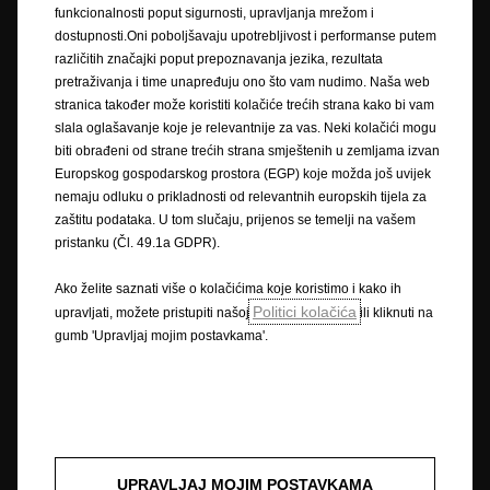
Vam dati točne informacije. Podaci su informativni. AW OPL Distribution
funkcionalnosti poput sigurnosti, upravljanja mrežom i
Kft. sa svojom tvrtkom-kćeri AW CRO Distribution d.o.o. i ovlašteni Opel
dostupnosti.Oni poboljšavaju upotrebljivost i performanse putem
partneri ne snosi nikakvu odgovornost.
različitih značajki poput prepoznavanja jezika, rezultata
pretraživanja i time unapređuju ono što vam nudimo. Naša web
Opisi i ilustracije značajki mogu se odnositi na ili prikazivati dodatnu
stranica također može koristiti kolačiće trećih strana kako bi vam
opremu koja nije uključena u standardnu isporuku. Sadržani podaci bili
slala oglašavanje koje je relevantnije za vas. Neki kolačići mogu
su točni u vrijeme objavljivanja. Pridržavamo pravo na izmjene u dizajnu i
biti obrađeni od strane trećih strana smještenih u zemljama izvan
opremi. Prikazane boje su samo približne stvarnim bojama. Ilustrirana
Europskog gospodarskog prostora (EGP) koje možda još uvijek
dodatna oprema dostupna je uz nadoplatu. Dostupnost, tehničke
nemaju odluku o prikladnosti od relevantnih europskih tijela za
karakteristike i oprema naših vozila mogu biti različite ili mogu biti
zaštitu podataka. U tom slučaju, prijenos se temelji na vašem
dostupne samo u nekim zemljama ili mogu biti dostupne uz dodatne
pristanku (Čl. 49.1a GDPR).
troškove. Za precizne informacije o opremi koja se isporučuje na našim
vozilima obratite se lokalnom Opel partneru.
Ako želite saznati više o kolačićima koje koristimo i kako ih
Politici kolačića
upravljati, možete pristupiti našoj
ili kliknuti na
* Navedeni podaci o potrošnji goriva i emisijama CO
usklađeni su s
2
gumb 'Upravljaj mojim postavkama'.
ispitnim postupkom WLTP na temelju kojeg se od 1. rujna 2018.
odobravaju nova vozila. Postupak WLTP zamjenjuje Europski vozni ciklus
(NEDC) kao prethodno korišten ispitni postupak. Zbog realističnijih
ispitnih uvjeta, potrošnja goriva i emisije CO
izmjereni tijekom WLTP-a u
2
većini su slučajeva veći u usporedbi s onima izmjerenima tijekom NEDC-a.
Podaci o potrošnji goriva i emisijama CO
mogu se razlikovati ovisno o
2
stvarnim uvjetima korištenja i različitim čimbenicima, poput konkretne
UPRAVLJAJ MOJIM POSTAVKAMA