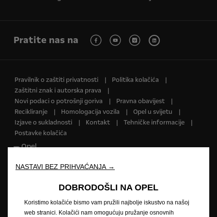
Pratite nas na
Pravilnik o zaštiti privatnosti
Politika kolačića
Zaštitni znak i autorska prava
Novi podaci o potrošnji goriva
Pravna obavijest
Recikliranje
Homologacija vozila
Opel u svijetu
Izjave o sukladnosti
Kontakt
Tehničke informacije
Postavke kolačića
NASTAVI BEZ PRIHVAĆANJA →
Slika može prikazivati dodatnu opremu.
DOBRODOŠLI NA OPEL
Cijene su informativne. Preporučena maloprodajna cijena vozila uključuje
PDV i posebni porez (trošarinu) kod vozila koja su u obvezi plaćanja
Koristimo kolačiće bismo vam pružili najbolje iskustvo na našoj
posebnog poreza na motorna vozila. Vaš ovlašteni Opel partner može
web stranici. Kolačići nam omogućuju pružanje osnovnih