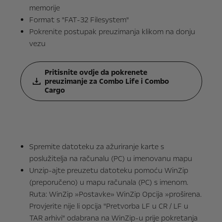
memorije
Format s "FAT-32 Filesystem"
Pokrenite postupak preuzimanja klikom na donju
vezu
Pritisnite ovdje da pokrenete
preuzimanje za Combo Life i Combo
Cargo
Spremite datoteku za ažuriranje karte s
poslužitelja na računalu (PC) u imenovanu mapu
Unzip-ajte preuzetu datoteku pomoću WinZip
(preporučeno) u mapu računala (PC) s imenom.
Ruta: WinZip »Postavke» WinZip Opcija »proširena.
Provjerite nije li opcija "Pretvorba LF u CR / LF u
TAR arhivi" odabrana na WinZip-u prije pokretanja