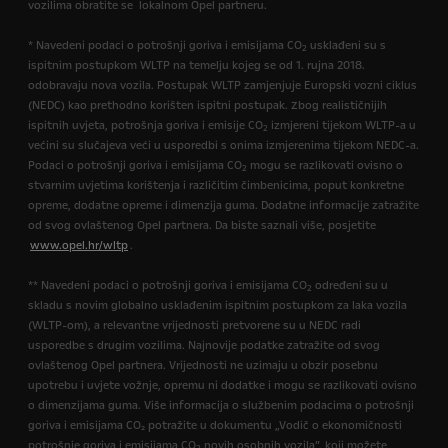
vozilima obratite se lokalnom Opel partneru.
* Navedeni podaci o potrošnji goriva i emisijama CO
usklađeni su s
2
ispitnim postupkom WLTP na temelju kojeg se od 1. rujna 2018.
odobravaju nova vozila. Postupak WLTP zamjenjuje Europski vozni ciklus
(NEDC) kao prethodno korišten ispitni postupak. Zbog realističnijih
ispitnih uvjeta, potrošnja goriva i emisije CO
izmjereni tijekom WLTP-a u
2
većini su slučajeva veći u usporedbi s onima izmjerenima tijekom NEDC-a.
Podaci o potrošnji goriva i emisijama CO
mogu se razlikovati ovisno o
2
stvarnim uvjetima korištenja i različitim čimbenicima, poput konkretne
opreme, dodatne opreme i dimenzija guma. Dodatne informacije zatražite
od svog ovlaštenog Opel partnera. Da biste saznali više, posjetite
www.opel.hr/wltp
.
** Navedeni podaci o potrošnji goriva i emisijama CO
određeni su u
2
skladu s novim globalno usklađenim ispitnim postupkom za laka vozila
(WLTP-om), a relevantne vrijednosti pretvorene su u NEDC radi
usporedbe s drugim vozilima. Najnovije podatke zatražite od svog
ovlaštenog Opel partnera. Vrijednosti ne uzimaju u obzir posebnu
upotrebu i uvjete vožnje, opremu ni dodatke i mogu se razlikovati ovisno
o dimenzijama guma. Više informacija o službenim podacima o potrošnji
goriva i emisijama CO₂ potražite u dokumentu „Vodič o ekonomičnosti
potrošnje goriva i emisijama CO
novih osobnih vozila”, koji možete