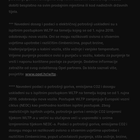
2
dobiti besplatno na svim prodajnim mjestima ili kod nadležnih državnih
tijela.
*** Navedeni doseg i podaci o električnoj potrošnji usklađeni su s
ispitnim postupkom WLTP na temelju kojeg se od 1. rujna 2018.
odobravaju nova vozila. Oni se mogu razlikovati ovisno o stvarnim
uvjetima upotrebe i različitim čimbenicima, poput brzine,
hlađenja/grijanja u kabini vozila, stila vožnje i vanjske temperature.
Vrijeme punjenja posebice ovisi o punjaču u vozilu, kabelu za punjenje te
vrsti i naponu korištene postaje za punjenje. Dodatne informacije
zatražite od svog ovlaštenog Opel partnera. Da biste saznali više,
posjetite
www.opel.hr/wltp
.
**** Navedeni podaci o potrošnji goriva, emisijama CO2 i dosegu
usklađeni su s ispitnim postupkom WLTP na temelju kojeg se od 1. rujna
2018. odobravaju nova vozila. Postupak WLTP zamjenjuje Europski vozni
ciklus (NEDC) kao prethodno korišten ispitni postupak. Zbog
realističnijih ispitnih uvjeta, potrošnja goriva i emisije CO2 izmjereni
tijekom WLTP-a u većini su slučajeva veći u usporedbi s onima
izmjerenima tijekom NEDC-a. Podaci o potrošnji goriva, emisijama CO2 i
dosegu mogu se razlikovati ovisno o stvarnim uvjetima upotrebe i
različitim čimbenicima, poput učestalosti punjenja, stila vožnje, brzine,