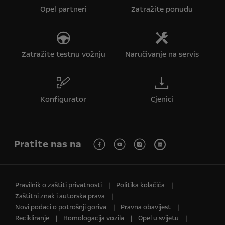
Opel partneri
Zatražite ponudu
Zatražite testnu vožnju
Naručivanje na servis
Konfigurator
Cjenici
Pratite nas na
Pravilnik o zaštiti privatnosti
Politika kolačića
Zaštitni znak i autorska prava
Novi podaci o potrošnji goriva
Pravna obavijest
Recikliranje
Homologacija vozila
Opel u svijetu