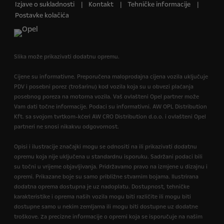
Izjave o sukladnosti
Kontakt
Tehničke informacije
Postavke kolačića
Slika može prikazivati dodatnu opremu.
Cijene su informativne. Preporučena maloprodajna cijena vozila uključuje
PDV i posebni porez (trošarinu) kod vozila koja su u obvezi plaćanja
posebnog poreza na motorna vozila. Vaš ovlašteni Opel partner može
Vam dati točne informacije. Podaci su informativni. AW OPL Distribution
Kft. sa svojom tvrtkom-kćeri AW CRO Distribution d.o.o. i ovlašteni Opel
partneri ne snosi nikakvu odgovornost.
Opisi i ilustracije značajki mogu se odnositi na ili prikazivati dodatnu
opremu koja nije uključena u standardnu isporuku. Sadržani podaci bili
su točni u vrijeme objavljivanja. Pridržavamo pravo na izmjene u dizajnu i
opremi. Prikazane boje su samo približne stvarnim bojama. Ilustrirana
dodatna oprema dostupna je uz nadoplatu. Dostupnost, tehničke
karakteristike i oprema naših vozila mogu biti različite ili mogu biti
dostupne samo u nekim zemljama ili mogu biti dostupne uz dodatne
troškove. Za precizne informacije o opremi koja se isporučuje na našim