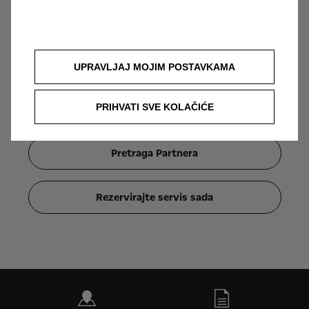
Vaš će ovlašteni Opel servis pribaviti i instalirati
ažuriranje navigacijske karte za Vaše Opel
UPRAVLJAJ MOJIM POSTAVKAMA
vozilo. Da biste pribavili ažuriranje navigacijske
karte za Opelove modele, posjetite ovlaštenog
PRIHVATI SVE KOLAČIĆE
Opel prodavača.
Pretraga Partnera
Rezervirajte servis sada