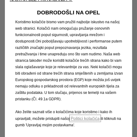
Upravljajte navigacijskim sustavom samo ako
prometni uvjeti omogućuju sigurnu uporabu. Radi
DOBRODOŠLI NA OPEL
sigurnosti, možda bi bilo prikladno zaustaviti
Koristimo kolačiće bismo vam pružili najbolje iskustvo na našoj
vozilo prije rada na navigacijskom sustavu.
web stranici. Kolačići nam omogućuju pružanje osnovnih
Ne uklanjajte USB stick sve dok ažuriranje nije
funkcionalnosti poput sigurnosti, upravljanja mrežom i
završeno
dostupnosti.Oni poboljšavaju upotrebljivost i performanse putem
Uključite USB stick u USB priključak Vašeg vozila
različitih značajki poput prepoznavanja jezika, rezultata
Za kupce Combo i Combo Life koristite USB
pretraživanja i time unapređuju ono što vam nudimo. Naša web
priključak na prednjoj ploči radija
stranica također može koristiti kolačiće trećih strana kako bi vam
slala oglašavanje koje je relevantnije za vas. Neki kolačići mogu
biti obrađeni od strane trećih strana smještenih u zemljama izvan
Odaberite navigacijsku funkciju:
Europskog gospodarskog prostora (EGP) koje možda još uvijek
Kliknite "Da" za početak ažuriranja karte
nemaju odluku o prikladnosti od relevantnih europskih tijela za
Odaberite ažuriranje karte i kliknite "Instaliraj"
zaštitu podataka. U tom slučaju, prijenos se temelji na vašem
Kliknite "Da" da biste ažurirali kartu
pristanku (Čl. 49.1a GDPR).
Kliknite "Da" za finaliziranje ažuriranja karte
Nakon nadogradnje sustav će se ponovno
Ako želite saznati više o kolačićima koje koristimo i kako ih
Politici kolačića
upravljati, možete pristupiti našoj
ili kliknuti na
pokrenuti
gumb 'Upravljaj mojim postavkama'.