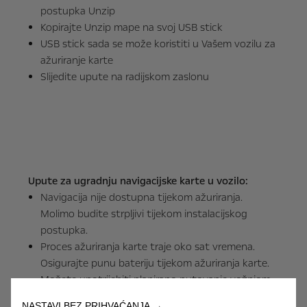
postupka Unzip
Kopirajte Unzip mape na svoj USB stick
USB stick sada se može koristiti u Vašem vozilu za
ažuriranje karte
Slijedite upute na radijskom zaslonu
Upute za ugradnju navigacijske karte u vozilo:
Navigacija nije dostupna tijekom ažuriranja.
Molimo budite strpljivi tijekom instalacijskog
postupka.
Proces ažuriranja karte traje oko sat vremena.
Osigurajte punu bateriju tijekom ažuriranja karte.
Možete upotrijebiti planirano putovanje vožnjom
po poznatim cestama da biste izvršili ažuriranje.
NASTAVI BEZ PRIHVAĆANJA →