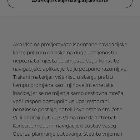
Ažurirajte svoje navigacijske karte
Ako više ne provjeravate isprintane navigacijske
karte prilikom odlaska na duge udaljenosti i
nepoznata mjesta te umjesto toga koristite
navigacijske aplikacije, to je potpuno razumljivo.
Tiskani materijali više nisu u stanju pratiti
tempo promjena kao i njihove internetske
inačice, jer se ne mijenja samo cestovna mreža,
već i raspon dostupnih usluga: restorani,
benzinske postaje, hoteli i sve ostalo što ćete
Vi ili oni koji putuju s Vama možda zatrebati.
Koristite moderni navigacijski sustav vašeg
Opel za planiranje putovanja, štedite vrijeme i