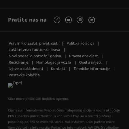
Pratite nas na
Pravilnik o zaštiti privatnosti
Politika kolačića
Zaštitni znak i autorska prava
Novi podaci o potrošnji goriva
Pravna obavijest
Recikliranje
Homologacija vozila
Opel u svijetu
Izjave o sukladnosti
Kontakt
Tehničke informacije
Postavke kolačića
Slika može prikazivati dodatnu opremu.
Cijene su informativne. Preporučena maloprodajna cijena vozila uključuje
PDV i posebni porez (trošarinu) kod vozila koja su u obvezi plaćanja
posebnog poreza na motorna vozila. Vaš ovlašteni Opel partner može
Vam dati točne informacije. Podaci su informativni. AW OPL Distribution