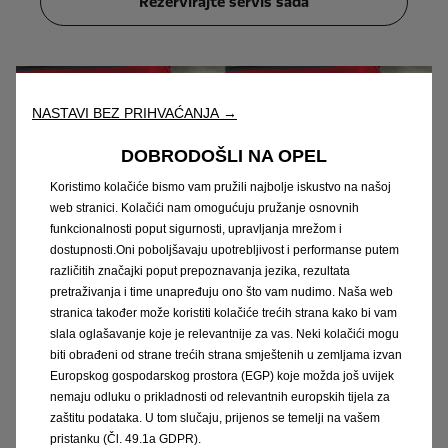
Rezervirajte servis sada
NASTAVI BEZ PRIHVAĆANJA →
DOBRODOŠLI NA OPEL
Koristimo kolačiće bismo vam pružili najbolje iskustvo na našoj
web stranici. Kolačići nam omogućuju pružanje osnovnih
funkcionalnosti poput sigurnosti, upravljanja mrežom i
dostupnosti.Oni poboljšavaju upotrebljivost i performanse putem
različitih značajki poput prepoznavanja jezika, rezultata
pretraživanja i time unapređuju ono što vam nudimo. Naša web
stranica također može koristiti kolačiće trećih strana kako bi vam
Popravak mrlja i ogrebotina
slala oglašavanje koje je relevantnije za vas. Neki kolačići mogu
biti obrađeni od strane trećih strana smještenih u zemljama izvan
Manja oštećenja karoserije vozila, ogrebotine
Europskog gospodarskog prostora (EGP) koje možda još uvijek
nemaju odluku o prikladnosti od relevantnih europskih tijela za
nastale prilikom parkiranja – događa se
zaštitu podataka. U tom slučaju, prijenos se temelji na vašem
ponekad. No, zahvaljujući našoj inovativnoj
pristanku (Čl. 49.1a GDPR).