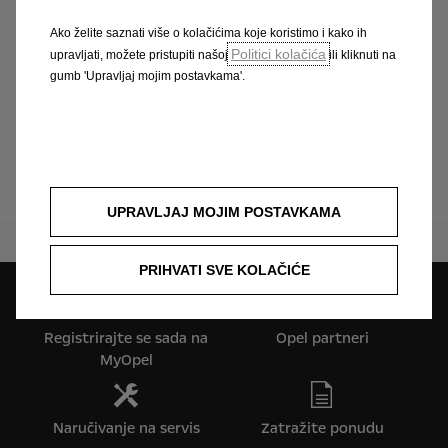
tehnici prskanja boje, možemo brzo popraviti
veće dijelove oštećenog laka. Lokalizirani
Ako želite saznati više o kolačićima koje koristimo i kako ih
Politici kolačića
upravljati, možete pristupiti našoj
ili kliknuti na
popravak boje je fleksibilan, štedi vrijeme i jeftin
gumb 'Upravljaj mojim postavkama'.
je.
Rezervirajte servis sada
UPRAVLJAJ MOJIM POSTAVKAMA
PRIHVATI SVE KOLAČIĆE
Registrirajte se sada na
Opel partneri
MyOpel
Naručivanje na servis
Zatražite ponudu