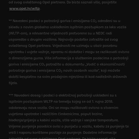
od svog ovlaštenog Opel partnera. Da biste saznali više, posjetite
www.opel.hr/wltp
.
** Navedeni podaci o potrošnji goriva i emisijama CO
određeni su u
2
skladu s novim globalno usklađenim ispitnim postupkom za laka vozila
(WLTP-om), a relevantne vrijednosti pretvorene su u NEDC radi
usporedbe s drugim vozilima. Najnovije podatke zatražite od svog
ovlaštenog Opel partnera. Vrijednosti ne uzimaju u obzir posebnu
upotrebu i uvjete vožnje, opremu ni dodatke i mogu se razlikovati ovisno
o dimenzijama guma. Više informacija o službenim podacima o potrošnji
goriva i emisijama CO₂ potražite u dokumentu „Vodič o ekonomičnosti
potrošnje goriva i emisijama CO
novih osobnih vozila”, koji možete
2
dobiti besplatno na svim prodajnim mjestima ili kod nadležnih državnih
tijela.
*** Navedeni doseg i podaci o električnoj potrošnji usklađeni su s
ispitnim postupkom WLTP na temelju kojeg se od 1. rujna 2018.
odobravaju nova vozila. Oni se mogu razlikovati ovisno o stvarnim
uvjetima upotrebe i različitim čimbenicima, poput brzine,
hlađenja/grijanja u kabini vozila, stila vožnje i vanjske temperature.
Vrijeme punjenja posebice ovisi o punjaču u vozilu, kabelu za punjenje te
vrsti i naponu korištene postaje za punjenje. Dodatne informacije
zatražite od svog ovlaštenog Opel partnera. Da biste saznali više,