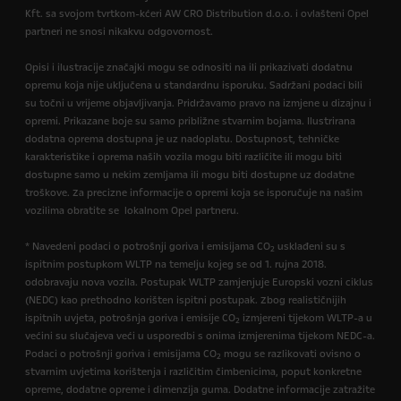
Kft. sa svojom tvrtkom-kćeri AW CRO Distribution d.o.o. i ovlašteni Opel
partneri ne snosi nikakvu odgovornost.
Opisi i ilustracije značajki mogu se odnositi na ili prikazivati dodatnu
opremu koja nije uključena u standardnu isporuku. Sadržani podaci bili
su točni u vrijeme objavljivanja. Pridržavamo pravo na izmjene u dizajnu i
opremi. Prikazane boje su samo približne stvarnim bojama. Ilustrirana
dodatna oprema dostupna je uz nadoplatu. Dostupnost, tehničke
karakteristike i oprema naših vozila mogu biti različite ili mogu biti
dostupne samo u nekim zemljama ili mogu biti dostupne uz dodatne
troškove. Za precizne informacije o opremi koja se isporučuje na našim
vozilima obratite se lokalnom Opel partneru.
* Navedeni podaci o potrošnji goriva i emisijama CO
usklađeni su s
2
ispitnim postupkom WLTP na temelju kojeg se od 1. rujna 2018.
odobravaju nova vozila. Postupak WLTP zamjenjuje Europski vozni ciklus
(NEDC) kao prethodno korišten ispitni postupak. Zbog realističnijih
ispitnih uvjeta, potrošnja goriva i emisije CO
izmjereni tijekom WLTP-a u
2
većini su slučajeva veći u usporedbi s onima izmjerenima tijekom NEDC-a.
Podaci o potrošnji goriva i emisijama CO
mogu se razlikovati ovisno o
2
stvarnim uvjetima korištenja i različitim čimbenicima, poput konkretne
opreme, dodatne opreme i dimenzija guma. Dodatne informacije zatražite