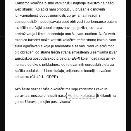
Koristimo kolačiće bismo vam pružili najbolje iskustvo na našoj
web stranici. Kolačići nam omogućuju pružanje osnovnih
funkcionalnosti poput sigurnosti, upravljanja mrežom i
Konfigurator
Cjenici
dostupnosti.Oni poboljšavaju upotrebljivost i performanse putem
različitih značajki poput prepoznavanja jezika, rezultata
pretraživanja i time unapređuju ono što vam nudimo. Naša web
stranica također može koristiti kolačiće trećih strana kako bi vam
Pratite nas na
slala oglašavanje koje je relevantnije za vas. Neki kolačići mogu
biti obrađeni od strane trećih strana smještenih u zemljama izvan
Europskog gospodarskog prostora (EGP) koje možda još uvijek
nemaju odluku o prikladnosti od relevantnih europskih tijela za
zaštitu podataka. U tom slučaju, prijenos se temelji na vašem
Pravilnik o zaštiti privatnosti
Politika kolačića
pristanku (Čl. 49.1a GDPR).
Zaštitni znak i autorska prava
Novi podaci o potrošnji goriva
Pravna obavijest
Ako želite saznati više o kolačićima koje koristimo i kako ih
Recikliranje
Homologacija vozila
Opel u svijetu
Politici kolačića
upravljati, možete pristupiti našoj
ili kliknuti na
Izjave o sukladnosti
Kontakt
Tehničke informacije
gumb 'Upravljaj mojim postavkama'.
Postavke kolačića
Slika može prikazivati dodatnu opremu.