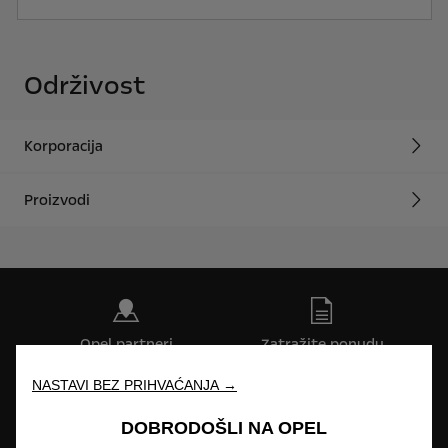
Održivost
Korporacija
Proizvodi
Opel partneri
Zatražite ponudu
NASTAVI BEZ PRIHVAĆANJA →
DOBRODOŠLI NA OPEL
Zatražite testnu vožnju
Naručivanje na servis