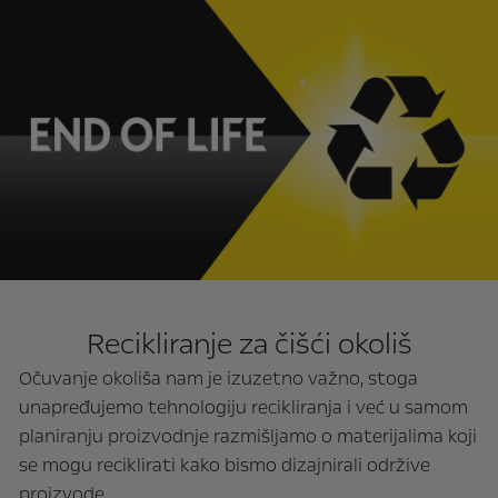
Recikliranje za čišći okoliš
Očuvanje okoliša nam je izuzetno važno, stoga
unapređujemo tehnologiju recikliranja i već u samom
planiranju proizvodnje razmišljamo o materijalima koji
se mogu reciklirati kako bismo dizajnirali održive
proizvode.