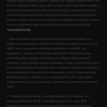
ispitnih uvjeta, potrošnja goriva i emisije CO
izmjereni tijekom WLTP-a u
2
većini su slučajeva veći u usporedbi s onima izmjerenima tijekom NEDC-a.
Podaci o potrošnji goriva i emisijama CO
mogu se razlikovati ovisno o
2
stvarnim uvjetima korištenja i različitim čimbenicima, poput konkretne
opreme, dodatne opreme i dimenzija guma. Dodatne informacije zatražite
od svog ovlaštenog Opel partnera. Da biste saznali više, posjetite
www.opel.hr/wltp
.
** Navedeni podaci o potrošnji goriva i emisijama CO
određeni su u
2
skladu s novim globalno usklađenim ispitnim postupkom za laka vozila
(WLTP-om), a relevantne vrijednosti pretvorene su u NEDC radi
usporedbe s drugim vozilima. Najnovije podatke zatražite od svog
ovlaštenog Opel partnera. Vrijednosti ne uzimaju u obzir posebnu
upotrebu i uvjete vožnje, opremu ni dodatke i mogu se razlikovati ovisno
o dimenzijama guma. Više informacija o službenim podacima o potrošnji
goriva i emisijama CO₂ potražite u dokumentu „Vodič o ekonomičnosti
potrošnje goriva i emisijama CO
novih osobnih vozila”, koji možete
2
dobiti besplatno na svim prodajnim mjestima ili kod nadležnih državnih
tijela.
*** Navedeni doseg i podaci o električnoj potrošnji usklađeni su s
ispitnim postupkom WLTP na temelju kojeg se od 1. rujna 2018.
odobravaju nova vozila. Oni se mogu razlikovati ovisno o stvarnim