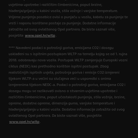
uvjetima upotrebe i različitim čimbenicima, poput brzine,
hlađenja/grijanja u kabini vozila, stila vožnje i vanjske temperature.
Vrijeme punjenja posebice ovisi o punjaču u vozilu, kabelu za punjenje te
vrsti i naponu korištene postaje za punjenje. Dodatne informacije
zatražite od svog ovlaštenog Opel partnera. Da biste saznali više,
posjetite
www.opel.hr/wltp
.
**** Navedeni podaci o potrošnji goriva, emisijama CO2 i dosegu
usklađeni su s ispitnim postupkom WLTP na temelju kojeg se od 1. rujna
2018. odobravaju nova vozila. Postupak WLTP zamjenjuje Europski vozni
ciklus (NEDC) kao prethodno korišten ispitni postupak. Zbog
realističnijih ispitnih uvjeta, potrošnja goriva i emisije CO2 izmjereni
tijekom WLTP-a u većini su slučajeva veći u usporedbi s onima
izmjerenima tijekom NEDC-a. Podaci o potrošnji goriva, emisijama CO2 i
dosegu mogu se razlikovati ovisno o stvarnim uvjetima upotrebe i
različitim čimbenicima, poput učestalosti punjenja, stila vožnje, brzine,
opreme, dodatne opreme, dimenzija guma, vanjske temperature i
hlađenja/grijanja u kabini vozila. Dodatne informacije zatražite od svog
ovlaštenog Opel partnera. Da biste saznali više, posjetite
www.opel.hr/wltp
.