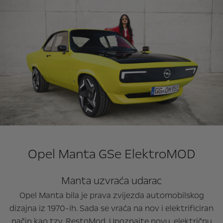
Opel Manta GSe ElektroMOD
Manta uzvraća udarac
Opel Manta bila je prava zvijezda automobilskog
dizajna iz 1970-ih. Sada se vraća na nov i elektrificiran
način kao tzv. RestoMod. Upoznajte novu, električnu