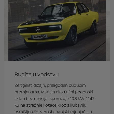
Budite u vodstvu
Zeitgeist dizajn, prilagođen budućim
promjenama. Mantin električni pogonski
d
sklop bez emisija isporučuje 108 kW / 147
t
KS na stražnje kotače kroz s ljubavlju
osmišljen četverostupanjski mjenjač – a