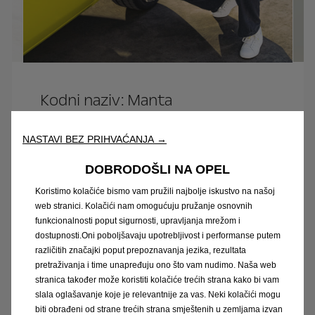
Kodni naziv: Manta
Legendarni Manta logotip oživljava, a GSe
NASTAVI BEZ PRIHVAĆANJA →
e
ElektroMOD digitalizaciju podiže na višu
razinu. Nazivi, oznake motora i simboli
DOBRODOŠLI NA OPEL
unaprijedit će se iQR kodovima.
Koristimo kolačiće bismo vam pružili najbolje iskustvo na našoj
web stranici. Kolačići nam omogućuju pružanje osnovnih
funkcionalnosti poput sigurnosti, upravljanja mrežom i
dostupnosti.Oni poboljšavaju upotrebljivost i performanse putem
različitih značajki poput prepoznavanja jezika, rezultata
pretraživanja i time unapređuju ono što vam nudimo. Naša web
stranica također može koristiti kolačiće trećih strana kako bi vam
Pobuđuje osjećaje
slala oglašavanje koje je relevantnije za vas. Neki kolačići mogu
biti obrađeni od strane trećih strana smještenih u zemljama izvan