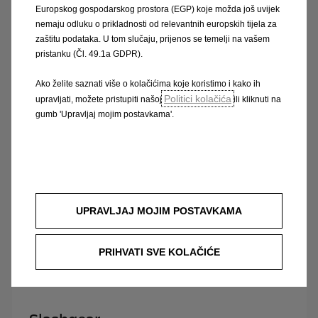
Europskog gospodarskog prostora (EGP) koje možda još uvijek
Ashley niall
nemaju odluku o prikladnosti od relevantnih europskih tijela za
zaštitu podataka. U tom slučaju, prijenos se temelji na vašem
„Može biti i treba biti budućnost električnih
pristanku (Čl. 49.1a GDPR).
vozila.”
Ako želite saznati više o kolačićima koje koristimo i kako ih
Politici kolačića
upravljati, možete pristupiti našoj
ili kliknuti na
Pogledajte videozapis
gumb 'Upravljaj mojim postavkama'.
Časopis auto design
UPRAVLJAJ MOJIM POSTAVKAMA
„Električna renesansa”
Otkrijte više
PRIHVATI SVE KOLAČIĆE