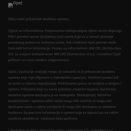
Slika može prikazivati dodatnu opremu.
Cijene su informativne. Preporučena maloprodajna cijena vozila uključuje
PDV i posebni porez (trošarinu) kod vozila koja su u obvezi plaćanja
posebnog poreza na motorna vozila. Vaš ovlašteni Opel partner može
Vam dati točne informacije. Podaci su informativni. AW OPL Distribution
Kft. sa svojom tvrtkom-kćeri AW CRO Distribution d.o.o. i ovlašteni Opel
partneri ne snosi nikakvu odgovornost.
Opisi i ilustracije značajki mogu se odnositi na ili prikazivati dodatnu
opremu koja nije uključena u standardnu isporuku. Sadržani podaci bili
su točni u vrijeme objavljivanja. Pridržavamo pravo na izmjene u dizajnu i
opremi. Prikazane boje su samo približne stvarnim bojama. Ilustrirana
dodatna oprema dostupna je uz nadoplatu. Dostupnost, tehničke
karakteristike i oprema naših vozila mogu biti različite ili mogu biti
dostupne samo u nekim zemljama ili mogu biti dostupne uz dodatne
troškove. Za precizne informacije o opremi koja se isporučuje na našim
vozilima obratite se lokalnom Opel partneru.
* Navedeni podaci o potrošnji goriva i emisijama CO
usklađeni su s