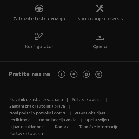
Zatražite testnu vožnju
Naručivanje na servis
Konfigurator
Cjenici
Pratite nas na
Pravilnik o zaštiti privatnosti
Politika kolačića
Zaštitni znak i autorska prava
Novi podaci o potrošnji goriva
Pravna obavijest
Recikliranje
Homologacija vozila
Opel u svijetu
Izjave o sukladnosti
Kontakt
Tehničke informacije
Postavke kolačića