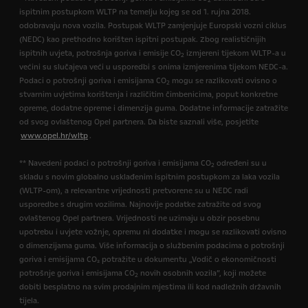
2
ispitnim postupkom WLTP na temelju kojeg se od 1. rujna 2018.
odobravaju nova vozila. Postupak WLTP zamjenjuje Europski vozni ciklus
(NEDC) kao prethodno korišten ispitni postupak. Zbog realističnijih
ispitnih uvjeta, potrošnja goriva i emisije CO
izmjereni tijekom WLTP-a u
2
većini su slučajeva veći u usporedbi s onima izmjerenima tijekom NEDC-a.
Podaci o potrošnji goriva i emisijama CO
mogu se razlikovati ovisno o
2
stvarnim uvjetima korištenja i različitim čimbenicima, poput konkretne
opreme, dodatne opreme i dimenzija guma. Dodatne informacije zatražite
od svog ovlaštenog Opel partnera. Da biste saznali više, posjetite
www.opel.hr/wltp
.
** Navedeni podaci o potrošnji goriva i emisijama CO
određeni su u
2
skladu s novim globalno usklađenim ispitnim postupkom za laka vozila
(WLTP-om), a relevantne vrijednosti pretvorene su u NEDC radi
usporedbe s drugim vozilima. Najnovije podatke zatražite od svog
ovlaštenog Opel partnera. Vrijednosti ne uzimaju u obzir posebnu
upotrebu i uvjete vožnje, opremu ni dodatke i mogu se razlikovati ovisno
o dimenzijama guma. Više informacija o službenim podacima o potrošnji
goriva i emisijama CO₂ potražite u dokumentu „Vodič o ekonomičnosti
potrošnje goriva i emisijama CO
novih osobnih vozila”, koji možete
2
dobiti besplatno na svim prodajnim mjestima ili kod nadležnih državnih
tijela.