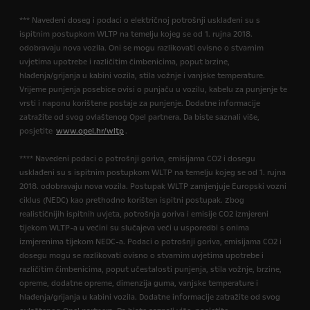
*** Navedeni doseg i podaci o električnoj potrošnji usklađeni su s
ispitnim postupkom WLTP na temelju kojeg se od 1. rujna 2018.
odobravaju nova vozila. Oni se mogu razlikovati ovisno o stvarnim
uvjetima upotrebe i različitim čimbenicima, poput brzine,
hlađenja/grijanja u kabini vozila, stila vožnje i vanjske temperature.
Vrijeme punjenja posebice ovisi o punjaču u vozilu, kabelu za punjenje te
vrsti i naponu korištene postaje za punjenje. Dodatne informacije
zatražite od svog ovlaštenog Opel partnera. Da biste saznali više,
posjetite
www.opel.hr/wltp
.
**** Navedeni podaci o potrošnji goriva, emisijama CO2 i dosegu
usklađeni su s ispitnim postupkom WLTP na temelju kojeg se od 1. rujna
2018. odobravaju nova vozila. Postupak WLTP zamjenjuje Europski vozni
ciklus (NEDC) kao prethodno korišten ispitni postupak. Zbog
realističnijih ispitnih uvjeta, potrošnja goriva i emisije CO2 izmjereni
tijekom WLTP-a u većini su slučajeva veći u usporedbi s onima
izmjerenima tijekom NEDC-a. Podaci o potrošnji goriva, emisijama CO2 i
dosegu mogu se razlikovati ovisno o stvarnim uvjetima upotrebe i
različitim čimbenicima, poput učestalosti punjenja, stila vožnje, brzine,
opreme, dodatne opreme, dimenzija guma, vanjske temperature i
hlađenja/grijanja u kabini vozila. Dodatne informacije zatražite od svog