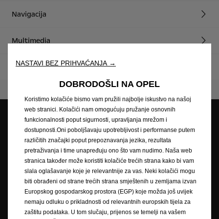
Navigacija
Multimedia
NASTAVI BEZ PRIHVAĆANJA →
Radijski prijemnici
DOBRODOŠLI NA OPEL
Koristimo kolačiće bismo vam pružili najbolje iskustvo na našoj
web stranici. Kolačići nam omogućuju pružanje osnovnih
funkcionalnosti poput sigurnosti, upravljanja mrežom i
dostupnosti.Oni poboljšavaju upotrebljivost i performanse putem
Opel partneri
Zatražite ponudu
različitih značajki poput prepoznavanja jezika, rezultata
pretraživanja i time unapređuju ono što vam nudimo. Naša web
stranica također može koristiti kolačiće trećih strana kako bi vam
slala oglašavanje koje je relevantnije za vas. Neki kolačići mogu
Zatražite testnu vožnju
Naručivanje na servis
biti obrađeni od strane trećih strana smještenih u zemljama izvan
Europskog gospodarskog prostora (EGP) koje možda još uvijek
nemaju odluku o prikladnosti od relevantnih europskih tijela za
zaštitu podataka. U tom slučaju, prijenos se temelji na vašem