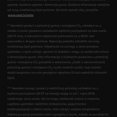
opreme, dodatne opreme i dimenzija guma. Dodatne informacije zatražite
od svog ovlaštenog Opel partnera. Da biste saznali više, posjetite
www.opel.hr/wltp
.
** Navedeni podaci o potrošnji goriva i emisijama CO
određeni su u
2
skladu s novim globalno usklađenim ispitnim postupkom za laka vozila
(WLTP-om), a relevantne vrijednosti pretvorene su u NEDC radi
usporedbe s drugim vozilima. Najnovije podatke zatražite od svog
ovlaštenog Opel partnera. Vrijednosti ne uzimaju u obzir posebnu
upotrebu i uvjete vožnje, opremu ni dodatke i mogu se razlikovati ovisno
o dimenzijama guma. Više informacija o službenim podacima o potrošnji
goriva i emisijama CO₂ potražite u dokumentu „Vodič o ekonomičnosti
potrošnje goriva i emisijama CO
novih osobnih vozila”, koji možete
2
dobiti besplatno na svim prodajnim mjestima ili kod nadležnih državnih
tijela.
*** Navedeni doseg i podaci o električnoj potrošnji usklađeni su s
ispitnim postupkom WLTP na temelju kojeg se od 1. rujna 2018.
odobravaju nova vozila. Oni se mogu razlikovati ovisno o stvarnim
uvjetima upotrebe i različitim čimbenicima, poput brzine,
hlađenja/grijanja u kabini vozila, stila vožnje i vanjske temperature.
Vrijeme punjenja posebice ovisi o punjaču u vozilu, kabelu za punjenje te