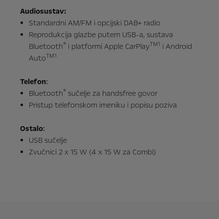
Audiosustav:
Standardni AM/FM i opcijski DAB+ radio
Reprodukcija glazbe putem USB-a, sustava
®
TM1
Bluetooth
i platformi Apple CarPlay
i Android
TM1
Auto
Telefon
:
®
Bluetooth
sučelje za handsfree govor
Pristup telefonskom imeniku i popisu poziva
Ostalo
:
USB sučelje
Zvučnici 2 x 15 W (4 x 15 W za Combi)