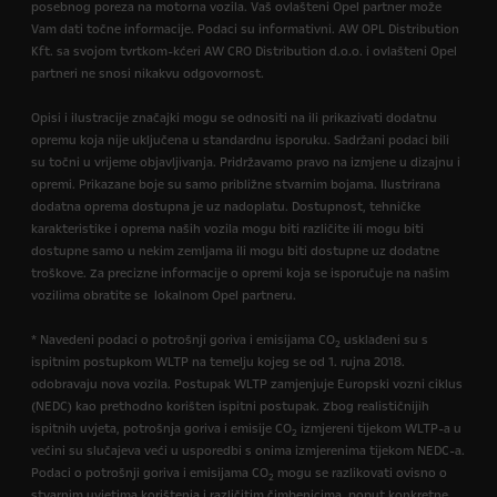
posebnog poreza na motorna vozila. Vaš ovlašteni Opel partner može
Vam dati točne informacije. Podaci su informativni. AW OPL Distribution
Kft. sa svojom tvrtkom-kćeri AW CRO Distribution d.o.o. i ovlašteni Opel
partneri ne snosi nikakvu odgovornost.
Opisi i ilustracije značajki mogu se odnositi na ili prikazivati dodatnu
opremu koja nije uključena u standardnu isporuku. Sadržani podaci bili
su točni u vrijeme objavljivanja. Pridržavamo pravo na izmjene u dizajnu i
opremi. Prikazane boje su samo približne stvarnim bojama. Ilustrirana
dodatna oprema dostupna je uz nadoplatu. Dostupnost, tehničke
karakteristike i oprema naših vozila mogu biti različite ili mogu biti
dostupne samo u nekim zemljama ili mogu biti dostupne uz dodatne
troškove. Za precizne informacije o opremi koja se isporučuje na našim
vozilima obratite se lokalnom Opel partneru.
* Navedeni podaci o potrošnji goriva i emisijama CO
usklađeni su s
2
ispitnim postupkom WLTP na temelju kojeg se od 1. rujna 2018.
odobravaju nova vozila. Postupak WLTP zamjenjuje Europski vozni ciklus
(NEDC) kao prethodno korišten ispitni postupak. Zbog realističnijih
ispitnih uvjeta, potrošnja goriva i emisije CO
izmjereni tijekom WLTP-a u
2
većini su slučajeva veći u usporedbi s onima izmjerenima tijekom NEDC-a.
Podaci o potrošnji goriva i emisijama CO
mogu se razlikovati ovisno o
2
stvarnim uvjetima korištenja i različitim čimbenicima, poput konkretne