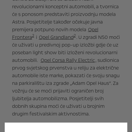
revolucionarni konceptni automobili, a tvornica
će s ponosom predstaviti proizvodnju modela
Astra. Posjetitelje također očekuje javna
premijera potpuno novih modela
Opel
2
2
Frontera
i
Opel Grandland
. U zgradi N50 moći
će uživati u predivnoj pop-up izložbi gdje će uz
poseban light show biti izloženi revolucionarni
automobili.
Opel Corsa Rally Electric
, sudionica
prvog svjetskog prvenstva u reliju za električne
automobile iste marke, pokazati će svoju snagu
na parkiralištu iza zgrade „Adam Opel Haus”. Za
vožnju će se moći prijaviti ograničen broj
ljubitelja automobilizma. Posjetitelji svih
dobnih skupina moći će uživati u brojnim
drugim festivalskim aktivnostima.