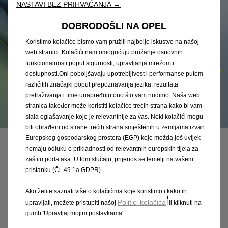
NASTAVI BEZ PRIHVAĆANJA →
DOBRODOŠLI NA OPEL
Koristimo kolačiće bismo vam pružili najbolje iskustvo na našoj
web stranici. Kolačići nam omogućuju pružanje osnovnih
funkcionalnosti poput sigurnosti, upravljanja mrežom i
dostupnosti.Oni poboljšavaju upotrebljivost i performanse putem
različitih značajki poput prepoznavanja jezika, rezultata
pretraživanja i time unapređuju ono što vam nudimo. Naša web
stranica također može koristiti kolačiće trećih strana kako bi vam
slala oglašavanje koje je relevantnije za vas. Neki kolačići mogu
biti obrađeni od strane trećih strana smještenih u zemljama izvan
Europskog gospodarskog prostora (EGP) koje možda još uvijek
nemaju odluku o prikladnosti od relevantnih europskih tijela za
[1]
Vozilo još nije raspoloživo.
zaštitu podataka. U tom slučaju, prijenos se temelji na vašem
pristanku (Čl. 49.1a GDPR).
Ako želite saznati više o kolačićima koje koristimo i kako ih
Politici kolačića
upravljati, možete pristupiti našoj
ili kliknuti na
Oznake:
AWARDS,
PRODUCT NEWS
gumb 'Upravljaj mojim postavkama'.