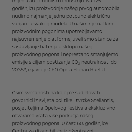
mijenja automobilsku industriju. Na 125.
godišnjicu proizvodnje našeg prvog automobila
nudimo najmanje jednu potpuno električnu
varijantu svakog modela. U našim njemačkim
proizvodnim pogonima upotrebljavamo
najsuvremenije platforme, uveli smo stanice za
sastavljanje baterija u sklopu našeg
proizvodnog pogona i neprestano smanjujemo
emisije s ciljem postizanja CO
neutralnosti do
2
2038.”, izjavio je CEO Opela Florian Huettl.
Osim svečanosti na kojoj će sudjelovati
govornici iz svijeta politike i tvrtke Stellantis,
posjetiteljima Opelovog festivala ekskluzivno
otvaramo vrata više područja našeg
proizvodnog pogona. U čast 60. godišnjice
Centra za dizajn bit će izloženi razni