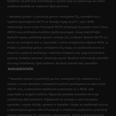
troškove. Za precizne informacije o opremi koja se isporučuje na našim
vozilima obratite se lokalnom Opel partneru.
* Navedeni podaci o potrošnji goriva i emisijama CO
usklađeni su s
2
ispitnim postupkom WLTP na temelju kojeg se od 1. rujna 2018.
odobravaju nova vozila. Postupak WLTP zamjenjuje Europski vozni ciklus
(NEDC) kao prethodno korišten ispitni postupak. Zbog realističnijih
ispitnih uvjeta, potrošnja goriva i emisije CO
izmjereni tijekom WLTP-a u
2
većini su slučajeva veći u usporedbi s onima izmjerenima tijekom NEDC-a.
Podaci o potrošnji goriva i emisijama CO
mogu se razlikovati ovisno o
2
stvarnim uvjetima korištenja i različitim čimbenicima, poput konkretne
opreme, dodatne opreme i dimenzija guma. Dodatne informacije zatražite
od svog ovlaštenog Opel partnera. Da biste saznali više, posjetite
www.opel.hr/wltp
.
** Navedeni podaci o potrošnji goriva i emisijama CO
određeni su u
2
skladu s novim globalno usklađenim ispitnim postupkom za laka vozila
(WLTP-om), a relevantne vrijednosti pretvorene su u NEDC radi
usporedbe s drugim vozilima. Najnovije podatke zatražite od svog
ovlaštenog Opel partnera. Vrijednosti ne uzimaju u obzir posebnu
upotrebu i uvjete vožnje, opremu ni dodatke i mogu se razlikovati ovisno
o dimenzijama guma. Više informacija o službenim podacima o potrošnji
goriva i emisijama CO₂ potražite u dokumentu „Vodič o ekonomičnosti