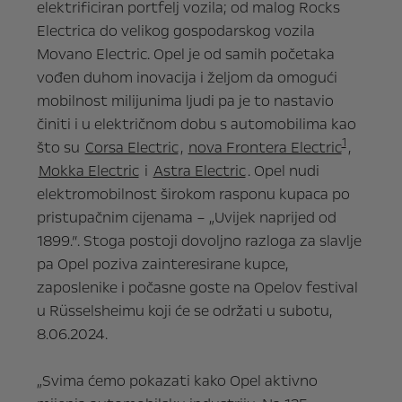
elektrificiran portfelj vozila; od malog Rocks
Electrica do velikog gospodarskog vozila
Movano Electric. Opel je od samih početaka
vođen duhom inovacija i željom da omogući
mobilnost milijunima ljudi pa je to nastavio
činiti i u električnom dobu s automobilima kao
1
što su
Corsa Electric
,
nova Frontera Electric
,
Mokka Electric
i
Astra Electric
. Opel nudi
elektromobilnost širokom rasponu kupaca po
pristupačnim cijenama – „Uvijek naprijed od
1899.”. Stoga postoji dovoljno razloga za slavlje
pa Opel poziva zainteresirane kupce,
zaposlenike i počasne goste na Opelov festival
u Rüsselsheimu koji će se održati u subotu,
8.06.2024.
„Svima ćemo pokazati kako Opel aktivno