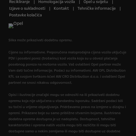
Recikliranje
Homologacija vozila
Opel u svijetu
Izjave o sukladnosti
Kontakt
Tehničke informacije
Postavke kolačića
Slika može prikazivati dodatnu opremu.
Cijene su informativne. Preporučena maloprodajna cijena vozila uključuje
PDV i posebni porez (trošarinu) kod vozila koja su u obvezi plaćanja
posebnog poreza na motorna vozila. Vaš ovlašteni Opel partner može
Vam dati točne informacije. Podaci su informativni. AW OPL Distribution
Kft. sa svojom tvrtkom-kćeri AW CRO Distribution d.o.o. i ovlašteni Opel
partneri ne snosi nikakvu odgovornost.
Opisi i ilustracije značajki mogu se odnositi na ili prikazivati dodatnu
opremu koja nije uključena u standardnu isporuku. Sadržani podaci bili
su točni u vrijeme objavljivanja. Pridržavamo pravo na izmjene u dizajnu i
opremi. Prikazane boje su samo približne stvarnim bojama. Ilustrirana
dodatna oprema dostupna je uz nadoplatu. Dostupnost, tehničke
karakteristike i oprema naših vozila mogu biti različite ili mogu biti
dostupne samo u nekim zemljama ili mogu biti dostupne uz dodatne