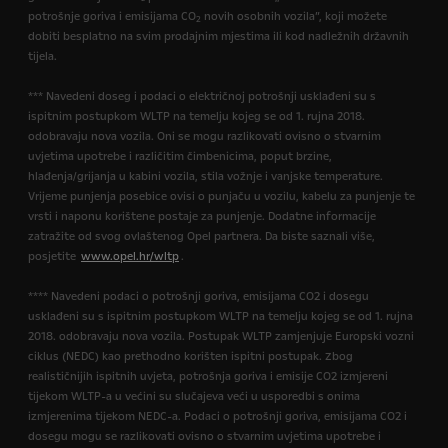
potrošnje goriva i emisijama CO
novih osobnih vozila”, koji možete
2
dobiti besplatno na svim prodajnim mjestima ili kod nadležnih državnih
tijela.
*** Navedeni doseg i podaci o električnoj potrošnji usklađeni su s
ispitnim postupkom WLTP na temelju kojeg se od 1. rujna 2018.
odobravaju nova vozila. Oni se mogu razlikovati ovisno o stvarnim
uvjetima upotrebe i različitim čimbenicima, poput brzine,
hlađenja/grijanja u kabini vozila, stila vožnje i vanjske temperature.
Vrijeme punjenja posebice ovisi o punjaču u vozilu, kabelu za punjenje te
vrsti i naponu korištene postaje za punjenje. Dodatne informacije
zatražite od svog ovlaštenog Opel partnera. Da biste saznali više,
posjetite
www.opel.hr/wltp
.
**** Navedeni podaci o potrošnji goriva, emisijama CO2 i dosegu
usklađeni su s ispitnim postupkom WLTP na temelju kojeg se od 1. rujna
2018. odobravaju nova vozila. Postupak WLTP zamjenjuje Europski vozni
ciklus (NEDC) kao prethodno korišten ispitni postupak. Zbog
realističnijih ispitnih uvjeta, potrošnja goriva i emisije CO2 izmjereni
tijekom WLTP-a u većini su slučajeva veći u usporedbi s onima
izmjerenima tijekom NEDC-a. Podaci o potrošnji goriva, emisijama CO2 i
dosegu mogu se razlikovati ovisno o stvarnim uvjetima upotrebe i