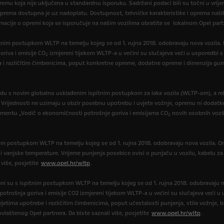
opremu koja nije uključena u standardnu isporuku. Sadržani podaci bili su točni u vrij
oprema dostupna je uz nadoplatu. Dostupnost, tehničke karakteristike i oprema naših
macije o opremi koja se isporučuje na našim vozilima obratite se lokalnom Opel part
itnim postupkom WLTP na temelju kojeg se od 1. rujna 2018. odobravaju nova vozila
oriva i emisije CO
izmjereni tijekom WLTP-a u većini su slučajeva veći u usporedbi s
2
a i različitim čimbenicima, poput konkretne opreme, dodatne opreme i dimenzija gum
du s novim globalno usklađenim ispitnim postupkom za laka vozila (WLTP-om), a re
. Vrijednosti ne uzimaju u obzir posebnu upotrebu i uvjete vožnje, opremu ni dodatk
umentu „Vodič o ekonomičnosti potrošnje goriva i emisijama CO
novih osobnih vozil
2
tnim postupkom WLTP na temelju kojeg se od 1. rujna 2018. odobravaju nova vozila. On
e i vanjske temperature. Vrijeme punjenja posebice ovisi o punjaču u vozilu, kabelu z
 više, posjetite
www.opel.hr/wltp
.
eni su s ispitnim postupkom WLTP na temelju kojeg se od 1. rujna 2018. odobravaju 
, potrošnja goriva i emisije CO2 izmjereni tijekom WLTP-a u većini su slučajeva veći
jetima upotrebe i različitim čimbenicima, poput učestalosti punjenja, stila vožnje,
ovlaštenog Opel partnera. Da biste saznali više, posjetite
www.opel.hr/wltp
.