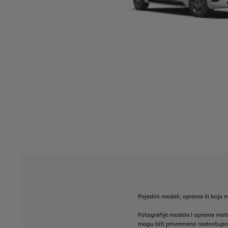
Pojedini
modeli,
oprema
ili
boja
m
Fotografije
modela
i
oprema
mot
mogu
biti
privremeno
nedostupni