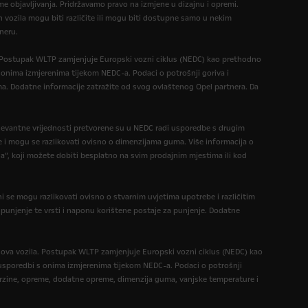
eme objavljivanja. Pridržavamo pravo na izmjene u dizajnu i opremi.
 vozila mogu biti različite ili mogu biti dostupne samo u nekim
neru.
. Postupak WLTP zamjenjuje Europski vozni ciklus (NEDC) kao prethodno
 onima izmjerenima tijekom NEDC-a. Podaci o potrošnji goriva i
a. Dodatne informacije zatražite od svog ovlaštenog Opel partnera. Da
levantne vrijednosti pretvorene su u NEDC radi usporedbe s drugim
e i mogu se razlikovati ovisno o dimenzijama guma. Više informacija o
a”, koji možete dobiti besplatno na svim prodajnim mjestima ili kod
i se mogu razlikovati ovisno o stvarnim uvjetima upotrebe i različitim
a punjenje te vrsti i naponu korištene postaje za punjenje. Dodatne
nova vozila. Postupak WLTP zamjenjuje Europski vozni ciklus (NEDC) kao
 u usporedbi s onima izmjerenima tijekom NEDC-a. Podaci o potrošnji
 brzine, opreme, dodatne opreme, dimenzija guma, vanjske temperature i