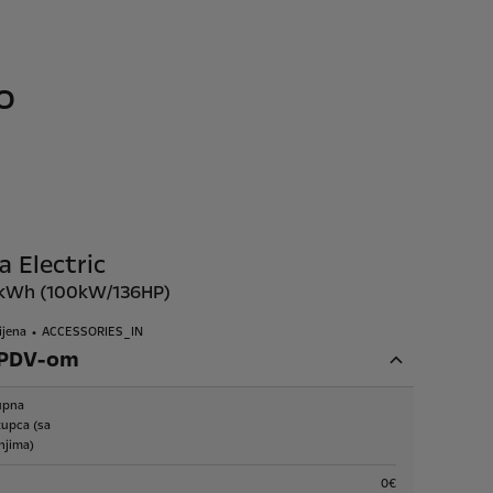
o
a Electric
0kWh (100kW/136HP)
ijena
ACCESSORIES_IN
 PDV-om
upna
kupca (sa
njima)
0€