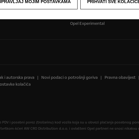
UPRAVLJAJ MOJIM POSTAVKAMA
PRIHVATI SVE KOLAČIĆ
Opel Classic
Opel lifestyle shop
Opel post
Opel Experimental
ak i autorska prava
Novi podaci o potrošnji goriva
Pravna obavijest
ostavke kolačića
je PDV i posebni porez (trošarinu) kod vozila koja su u obvezi plaćanja posebnog po
 tvrtkom-kćeri AW CRO Distribution d.o.o. i ovlašteni Opel partneri ne snosi nikakv