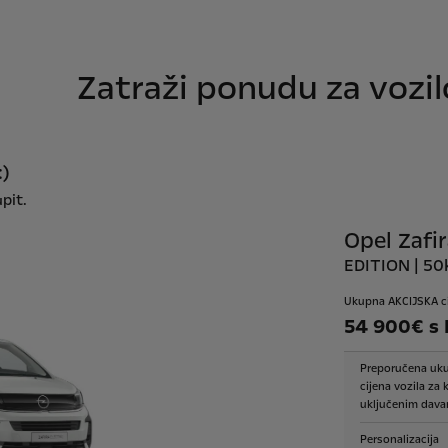
Zatraži ponudu za vozil
:)
pit.
Opel Zafir
EDITION | 5
Ukupna AKCIJSKA c
54 900€ s
Preporučena uk
cijena vozila za 
uključenim dava
Personalizacija