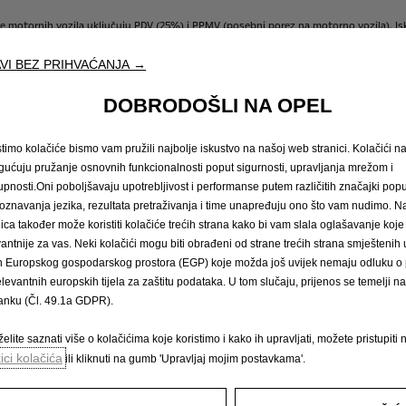
ne
motornih
vozila
uključuju
PDV
(25%)
i
PPMV
(posebni
porez
na
motorno
vozila).
Is
ornih
vozila
uključuje
PDV,
ali
ne
PPMV.
Izračun
PPMV-a
je
isključivo
informativne
nar
detaljan
obračun
cijena
i
poreza
obratite
se
ovlaštenom
Opel
partneru.
VI BEZ PRIHVAĆANJA →
su
neobvezujuće
i
informativne
naravi.
WAE
CEE
Kft.
i
ovlašteni
Opel
partneri
ne
sn
DOBRODOŠLI NA OPEL
stimo kolačiće bismo vam pružili najbolje iskustvo na našoj web stranici. Kolačići 
ućuju pružanje osnovnih funkcionalnosti poput sigurnosti, upravljanja mrežom i
Zatražite testnu vožnju
Naručivanje na 
upnosti.Oni poboljšavaju upotrebljivost i performanse putem različitih značajki popu
oznavanja jezika, rezultata pretraživanja i time unapređuju ono što vam nudimo. 
nica također može koristiti kolačiće trećih strana kako bi vam slala oglašavanje koje
vantnije za vas. Neki kolačići mogu biti obrađeni od strane trećih strana smješteni
arska vozila
Doživite Opel
n Europskog gospodarskog prostora (EGP) koje možda još uvijek nemaju odluku o p
elevantnih europskih tijela za zaštitu podataka. U tom slučaju, prijenos se temelji 
Podaci o potrošnji goriva i emisijam
tanku (Čl. 49.1a GDPR).
ozila i više
E-mobilnost
Opel Connect
elite saznati više o kolačićima koje koristimo i kako ih upravljati, možete pristupiti 
Sustavi za informiranje i zabavu
tici kolačića
ili kliknuti na gumb 'Upravljaj mojim postavkama'.
Konceptni automobili
Tehnološki videozapisi