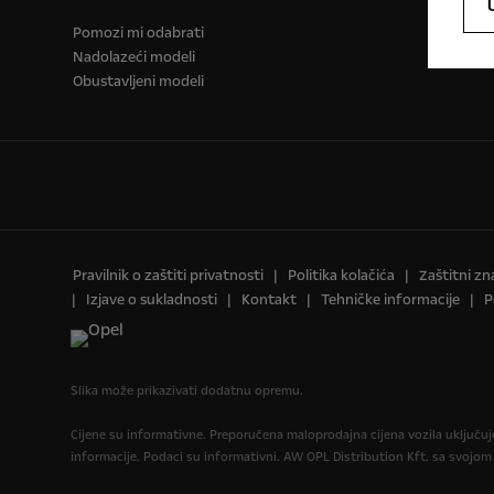
Pomozi mi odabrati
Nadolazeći modeli
Obustavljeni modeli
Pravilnik o zaštiti privatnosti
Politika kolačića
Zaštitni zn
Izjave o sukladnosti
Kontakt
Tehničke informacije
P
Slika može prikazivati dodatnu opremu.
Cijene su informativne. Preporučena maloprodajna cijena vozila uključu
informacije. Podaci su informativni. AW OPL Distribution Kft. sa svojom