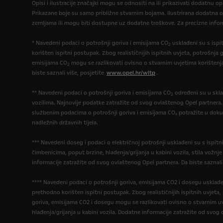
Opisi i ilustracije značajki mogu se odnositi na ili prikazivati dodatnu 
Prikazane boje su samo približne stvarnim bojama. Ilustrirana dodatna 
zemljama ili mogu biti dostupne uz dodatne troškove. Za precizne infor
* Navedeni podaci o potrošnji goriva i emisijama CO
usklađeni su s isp
2
korišten ispitni postupak. Zbog realističnijih ispitnih uvjeta, potrošnja g
emisijama CO
mogu se razlikovati ovisno o stvarnim uvjetima korištenj
2
biste saznali više, posjetite
www.opel.hr/wltp
.
** Navedeni podaci o potrošnji goriva i emisijama CO
određeni su u skla
2
vozilima. Najnovije podatke zatražite od svog ovlaštenog Opel partnera
službenim podacima o potrošnji goriva i emisijama CO₂ potražite u dok
nadležnih državnih tijela.
*** Navedeni doseg i podaci o električnoj potrošnji usklađeni su s ispi
čimbenicima, poput brzine, hlađenja/grijanja u kabini vozila, stila vožnj
informacije zatražite od svog ovlaštenog Opel partnera. Da biste saznali
**** Navedeni podaci o potrošnji goriva, emisijama CO2 i dosegu usklađ
prethodno korišten ispitni postupak. Zbog realističnijih ispitnih uvjeta
goriva, emisijama CO2 i dosegu mogu se razlikovati ovisno o stvarnim uv
hlađenja/grijanja u kabini vozila. Dodatne informacije zatražite od svog 