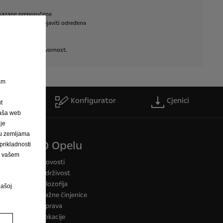
kazane
preporučene
avi
te
se
mogu
pojaviti
određena
ose
nikakvu
odgovornost.
nam
servis
Konfigurator
Cjenici
t
Naša web
 je
h u zemljama
O Opelu
rikladnosti
na vašem
a CO2
Novosti
Održivost
Filozofija
našoj
Važne činjenice
Uprava
Lokacije