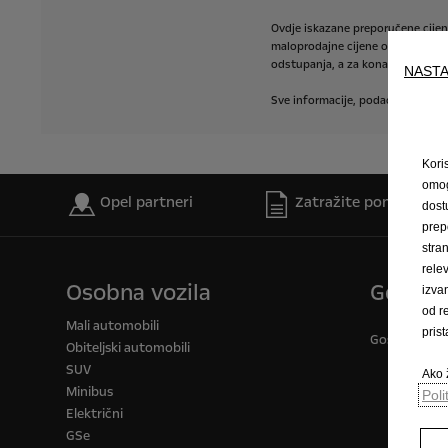
Ovdje
iskazane
preporučene
cije
maloprodajne
cijene
opreme
mot
odstupanja,
a
za
konačan
iznos
i
NASTA
Sve
informacije,
podaci
i
izračuni
Kori
omog
Opel partneri
Zatražite ponudu
dost
prep
stra
rele
Osobna vozila
Gospod
izva
od r
Mali automobili
pris
Gospodarska v
Obiteljski automobili
SUV
Ako ž
Minibus
Poli
Električni
GSe