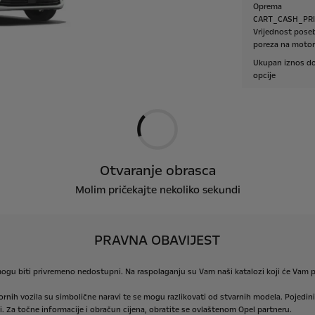
Oprema
CART_CASH_PR
Vrijednost pos
poreza na motor
Ukupan iznos do
opcije
Otvaranje obrasca
Molim pričekajte nekoliko sekundi
PRAVNA OBAVIJEST
ogu
biti
privremeno
nedostupni.
Na
raspolaganju
su
Vam
naši
katalozi
koji
će
Vam
p
ornih
vozila
su
simbolične
naravi
te
se
mogu
razlikovati
od
stvarnih
modela.
Pojedini
.
Za
točne
informacije
i
obračun
cijena,
obratite
se
ovlaštenom
Opel
partneru.