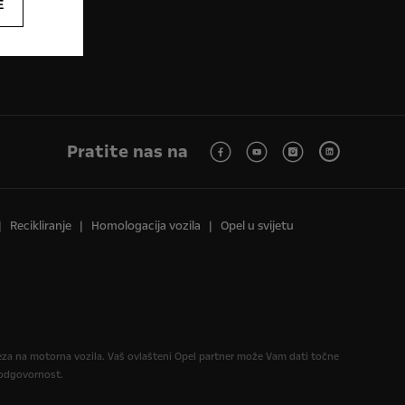
E
Pratite nas na
Recikliranje
Homologacija vozila
Opel u svijetu
reza na motorna vozila. Vaš ovlašteni Opel partner može Vam dati točne
u odgovornost.