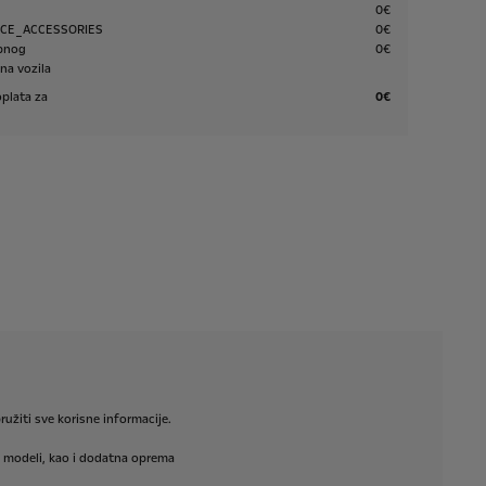
0€
ICE_ACCESSORIES
0€
ebnog
0€
na vozila
plata za
0€
ružiti
sve
korisne
informacije.
modeli,
kao
i
dodatna
oprema