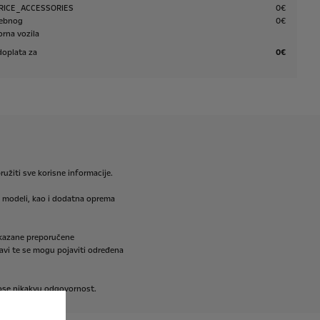
RICE_ACCESSORIES
0€
sebnog
0€
rna vozila
doplata za
0€
ružiti
sve
korisne
informacije.
modeli,
kao
i
dodatna
oprema
kazane
preporučene
avi
te
se
mogu
pojaviti
određena
ose
nikakvu
odgovornost.