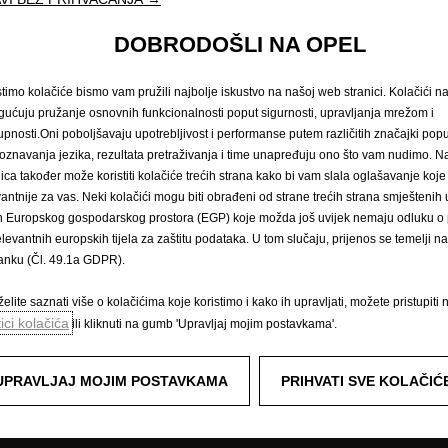
DOBRODOŠLI NA OPEL
Zatražite testnu vožnju
Naručivanje na 
stimo kolačiće bismo vam pružili najbolje iskustvo na našoj web stranici. Kolačići 
ućuju pružanje osnovnih funkcionalnosti poput sigurnosti, upravljanja mrežom i
upnosti.Oni poboljšavaju upotrebljivost i performanse putem različitih značajki popu
arska vozila
Doživite Opel
oznavanja jezika, rezultata pretraživanja i time unapređuju ono što vam nudimo. 
nica također može koristiti kolačiće trećih strana kako bi vam slala oglašavanje koje
Podaci o potrošnji goriva i emisijam
ozila i više
vantnije za vas. Neki kolačići mogu biti obrađeni od strane trećih strana smješteni
E-mobilnost
n Europskog gospodarskog prostora (EGP) koje možda još uvijek nemaju odluku o p
Opel Connect
elevantnih europskih tijela za zaštitu podataka. U tom slučaju, prijenos se temelji 
Sustavi za informiranje i zabavu
tanku (Čl. 49.1a GDPR).
Konceptni automobili
Tehnološki videozapisi
elite saznati više o kolačićima koje koristimo i kako ih upravljati, možete pristupiti 
Opel Classic
tici kolačića
ili kliknuti na gumb 'Upravljaj mojim postavkama'.
Opel lifestyle shop
Opel post
Opel Experimental
UPRAVLJAJ MOJIM POSTAVKAMA
PRIHVATI SVE KOLAČIĆ