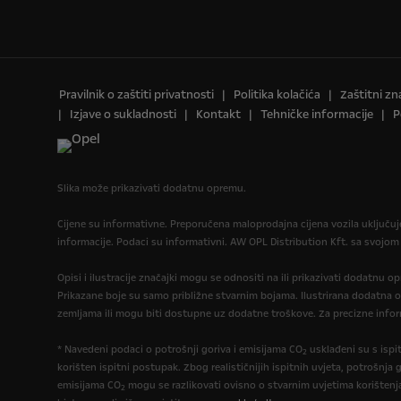
Pravilnik o zaštiti privatnosti
Politika kolačića
Zaštitni zn
Izjave o sukladnosti
Kontakt
Tehničke informacije
P
Slika može prikazivati dodatnu opremu.
Cijene su informativne. Preporučena maloprodajna cijena vozila uključu
informacije. Podaci su informativni. AW OPL Distribution Kft. sa svojom
Opisi i ilustracije značajki mogu se odnositi na ili prikazivati dodatnu 
Prikazane boje su samo približne stvarnim bojama. Ilustrirana dodatna 
zemljama ili mogu biti dostupne uz dodatne troškove. Za precizne infor
* Navedeni podaci o potrošnji goriva i emisijama CO
usklađeni su s isp
2
korišten ispitni postupak. Zbog realističnijih ispitnih uvjeta, potrošnja g
emisijama CO
mogu se razlikovati ovisno o stvarnim uvjetima korištenj
2