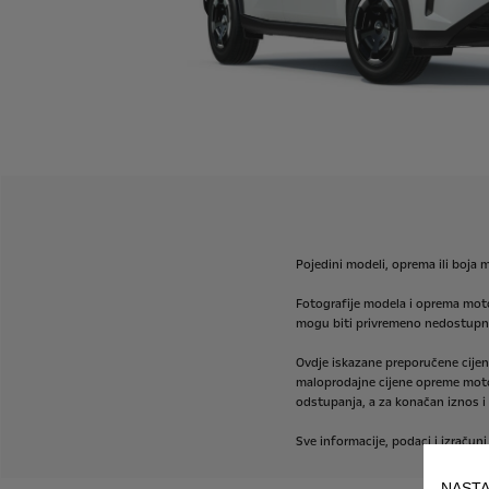
Pojedini
modeli,
oprema
ili
boja
m
Fotografije
modela
i
oprema
mot
mogu
biti
privremeno
nedostupni
Ovdje
iskazane
preporučene
cije
maloprodajne
cijene
opreme
mot
odstupanja,
a
za
konačan
iznos
i
Sve
informacije,
podaci
i
izračuni
NASTA