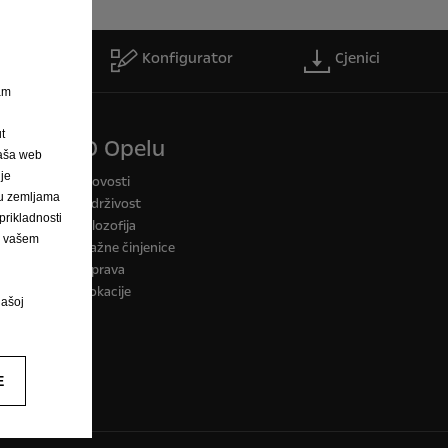
servis
Konfigurator
Cjenici
nam
t
O Opelu
Naša web
 je
a CO2
Novosti
h u zemljama
Održivost
rikladnosti
Filozofija
na vašem
Važne činjenice
Uprava
Lokacije
našoj
E