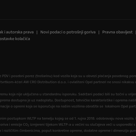
ak i autorska prava
Novi podaci o potrošnji goriva
Pravna obavijest
ostavke kolačića
je PDV i posebni porez (trošarinu) kod vozila koja su u obvezi plaćanja posebnog po
 tvrtkom-kćeri AW CRO Distribution d.o.o. i ovlašteni Opel partneri ne snosi nikakv
opremu koja nije uključena u standardnu isporuku. Sadržani podaci bili su točni u vrij
oprema dostupna je uz nadoplatu. Dostupnost, tehničke karakteristike i oprema naših
macije o opremi koja se isporučuje na našim vozilima obratite se lokalnom Opel part
itnim postupkom WLTP na temelju kojeg se od 1. rujna 2018. odobravaju nova vozila
oriva i emisije CO
izmjereni tijekom WLTP-a u većini su slučajeva veći u usporedbi s
2
a i različitim čimbenicima, poput konkretne opreme, dodatne opreme i dimenzija gum