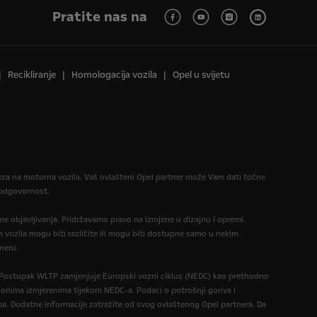
Pratite nas na
Recikliranje
Homologacija vozila
Opel u svijetu
reza na motorna vozila. Vaš ovlašteni Opel partner može Vam dati točne
u odgovornost.
eme objavljivanja. Pridržavamo pravo na izmjene u dizajnu i opremi.
 vozila mogu biti različite ili mogu biti dostupne samo u nekim
neru.
. Postupak WLTP zamjenjuje Europski vozni ciklus (NEDC) kao prethodno
 onima izmjerenima tijekom NEDC-a. Podaci o potrošnji goriva i
a. Dodatne informacije zatražite od svog ovlaštenog Opel partnera. Da