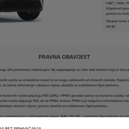
CART_CASH_P
Vrijednost po
poreza na moto
Ukupan iznos 
opcije
PRAVNA OBAVIJEST
ogu
biti
privremeno
nedostupni.
Na
raspolaganju
su
Vam
naši
katalozi
koji
će
Vam
p
ornih
vozila
su
simbolične
naravi
te
se
mogu
razlikovati
od
stvarnih
modela.
Pojedini
.
Za
točne
informacije
i
obračun
cijena,
obratite
se
ovlaštenom
Opel
partneru.
ne
motornih
vozila
uključuju
PDV
(25%)
i
PPMV
(posebni
porez
na
motorno
vozila).
Is
ornih
vozila
uključuje
PDV,
ali
ne
PPMV.
Izračun
PPMV-a
je
isključivo
informativne
nar
detaljan
obračun
cijena
i
poreza
obratite
se
ovlaštenom
Opel
partneru.
su
neobvezujuće
i
informativne
naravi.
WAE
CEE
Kft.
i
ovlašteni
Opel
partneri
ne
sn
VI BEZ PRIHVAĆANJA →