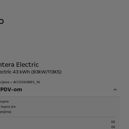
o
tera Electric
lectric 43 kWh (83kW/113KS)
cijena
ACCESSORIES_IN
s PDV-om
kupna
a kupca (sa
anjima)
0€
0€