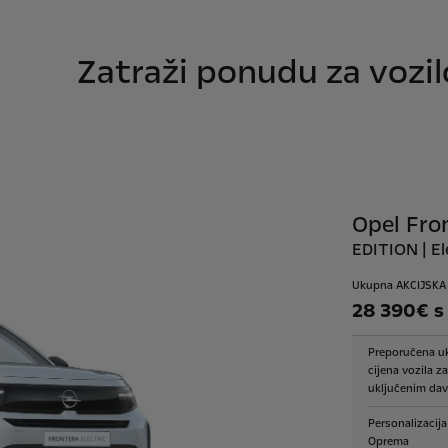
Zatraži ponudu za vozil
Opel Fron
EDITION | E
Ukupna AKCIJSKA 
28 390€ 
Preporučena u
cijena vozila z
uključenim dav
Personalizacija
Oprema