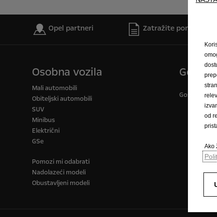
Opel partneri
Zatražite ponudu
Kori
omog
dost
Osobna vozila
Gospod
prep
stra
Mali automobili
Gospodarska v
rele
Obiteljski automobili
izva
SUV
od r
Minibus
pris
Električni
GSe
Ako ž
Poli
Pomozi mi odabrati
Nadolazeći modeli
Obustavljeni modeli