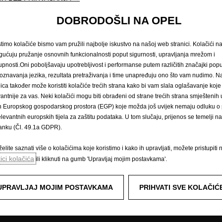
DOBRODOŠLI NA OPEL
Zatražite testnu vožnju
Naručivanje na 
stimo kolačiće bismo vam pružili najbolje iskustvo na našoj web stranici. Kolačići 
ućuju pružanje osnovnih funkcionalnosti poput sigurnosti, upravljanja mrežom i
upnosti.Oni poboljšavaju upotrebljivost i performanse putem različitih značajki popu
arska vozila
Doživite Opel
oznavanja jezika, rezultata pretraživanja i time unapređuju ono što vam nudimo. 
nica također može koristiti kolačiće trećih strana kako bi vam slala oglašavanje koje
Podaci o potrošnji goriva i emisijam
ozila i više
vantnije za vas. Neki kolačići mogu biti obrađeni od strane trećih strana smješteni
E-mobilnost
n Europskog gospodarskog prostora (EGP) koje možda još uvijek nemaju odluku o p
Opel Connect
elevantnih europskih tijela za zaštitu podataka. U tom slučaju, prijenos se temelji 
Sustavi za informiranje i zabavu
tanku (Čl. 49.1a GDPR).
Konceptni automobili
Tehnološki videozapisi
elite saznati više o kolačićima koje koristimo i kako ih upravljati, možete pristupiti 
Opel Classic
tici kolačića
ili kliknuti na gumb 'Upravljaj mojim postavkama'.
Opel lifestyle shop
Opel post
Opel Experimental
UPRAVLJAJ MOJIM POSTAVKAMA
PRIHVATI SVE KOLAČIĆ