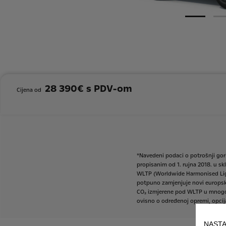
28 390€ s PDV-om
Cijena od
*Navedeni
podaci
o
potrošnji
gor
propisanim
od
1.
rujna
2018.
u
sk
WLTP
(Worldwide
Harmonised
Li
potpuno
zamjenjuje
novi
europsk
CO₂
izmjerene
pod
WLTP
u
mnog
ovisno
o
određenoj
opremi,
opci
NASTA