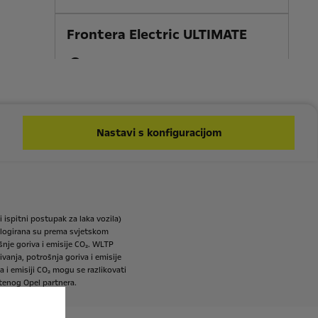
Frontera Electric ULTIMATE
MODEL
30 790€ s PDV-om
Cijena od
Više informacija
Nastavi s konfiguracijom
i
ispitni
postupak
za
laka
vozila)
ogirana
su
prema
svjetskom
šnje
goriva
i
emisije
CO₂.
WLTP
ivanja,
potrošnja
goriva
i
emisije
a
i
emisiji
CO₂
mogu
se
razlikovati
tenog
Opel
partnera.