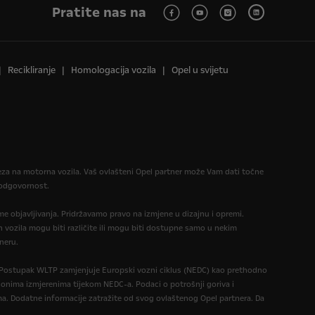
Pratite nas na
Recikliranje
Homologacija vozila
Opel u svijetu
reza na motorna vozila. Vaš ovlašteni Opel partner može Vam dati točne
u odgovornost.
eme objavljivanja. Pridržavamo pravo na izmjene u dizajnu i opremi.
 vozila mogu biti različite ili mogu biti dostupne samo u nekim
neru.
. Postupak WLTP zamjenjuje Europski vozni ciklus (NEDC) kao prethodno
 onima izmjerenima tijekom NEDC-a. Podaci o potrošnji goriva i
a. Dodatne informacije zatražite od svog ovlaštenog Opel partnera. Da