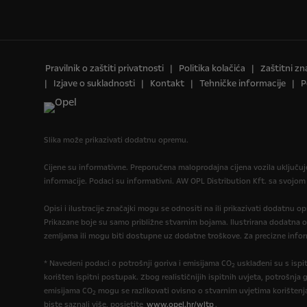
Pravilnik o zaštiti privatnosti
Politika kolačića
Zaštitni zn
Izjave o sukladnosti
Kontakt
Tehničke informacije
P
Slika može prikazivati dodatnu opremu.
Cijene su informativne. Preporučena maloprodajna cijena vozila uključu
informacije. Podaci su informativni. AW OPL Distribution Kft. sa svojom
Opisi i ilustracije značajki mogu se odnositi na ili prikazivati dodatnu 
Prikazane boje su samo približne stvarnim bojama. Ilustrirana dodatna 
zemljama ili mogu biti dostupne uz dodatne troškove. Za precizne infor
* Navedeni podaci o potrošnji goriva i emisijama CO
usklađeni su s isp
2
korišten ispitni postupak. Zbog realističnijih ispitnih uvjeta, potrošnja g
emisijama CO
mogu se razlikovati ovisno o stvarnim uvjetima korištenj
2
biste saznali više, posjetite
www.opel.hr/wltp
.