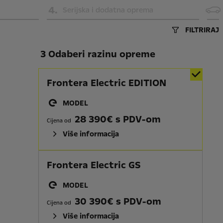
4
.
Serijska i dodatna oprema
FILTRIRAJ
3 Odaberi razinu opreme
Frontera Electric EDITION
MODEL
28 390€ s PDV-om
Cijena od
Više informacija
Frontera Electric GS
MODEL
30 390€ s PDV-om
Cijena od
Više informacija