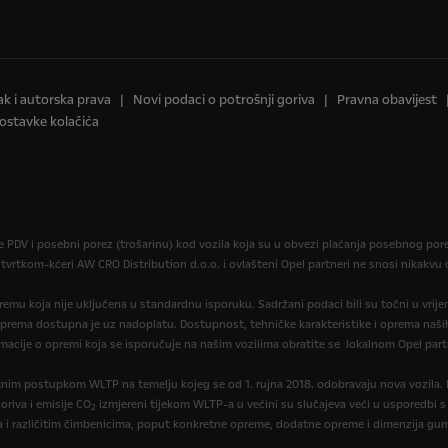
ak i autorska prava
Novi podaci o potrošnji goriva
Pravna obavijest
ostavke kolačića
je PDV i posebni porez (trošarinu) kod vozila koja su u obvezi plaćanja posebnog po
 tvrtkom-kćeri AW CRO Distribution d.o.o. i ovlašteni Opel partneri ne snosi nikakv
opremu koja nije uključena u standardnu isporuku. Sadržani podaci bili su točni u vrij
oprema dostupna je uz nadoplatu. Dostupnost, tehničke karakteristike i oprema naših
macije o opremi koja se isporučuje na našim vozilima obratite se lokalnom Opel part
itnim postupkom WLTP na temelju kojeg se od 1. rujna 2018. odobravaju nova vozila
oriva i emisije CO
izmjereni tijekom WLTP-a u većini su slučajeva veći u usporedbi s
2
a i različitim čimbenicima, poput konkretne opreme, dodatne opreme i dimenzija gum