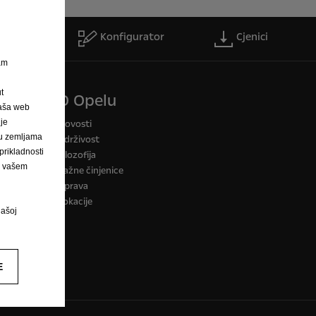
servis
Konfigurator
Cjenici
nam
t
O Opelu
Naša web
 je
a CO2
Novosti
h u zemljama
Održivost
rikladnosti
Filozofija
na vašem
Važne činjenice
Uprava
Lokacije
našoj
E