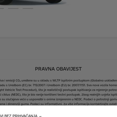
PRAVNA OBAVIJEST
iva
i
emisiji
CO₂
uređene
su
u
skladu
s
WLTP
ispitnim
postupkom
(Globalno
usklađen
ladu
s
Uredbom
(EC)
br.
715/2007
i
Uredbom
(EU)
br.
2007/1151.
Sva
nova
vozila
homol
ght
Vehicle
Test
Proceduri),
što
je
realističniji
postupak
ispitivanja
za
mjerenje
potro
i
ciklus
(NEDC),
što
je
bio
ranije
korišteni
testni
postupak.
Zbog
realnijih
uvjeta
ispit
o
su
slučajeva
veće
u
usporedbi
s
onima
izmjerenim
u
NEDC.
Podaci
o
potrošnji
goriv
jama
i
dimenziji
guma.
Podaci
su
informativni.
Za
više
informacija
kontaktirajte
ovlaš
VI BEZ PRIHVAĆANJA →