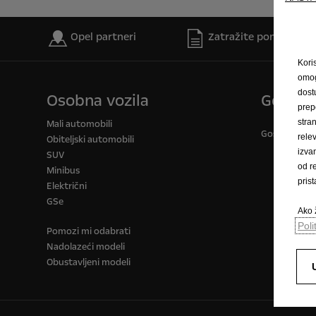
Opel partneri
Zatražite ponudu
Kori
omog
dost
Osobna vozila
Gospod
prep
stra
Mali automobili
Gospodarska v
rele
Obiteljski automobili
izva
SUV
od r
Minibus
pris
Električni
GSe
Ako ž
Poli
Pomozi mi odabrati
Nadolazeći modeli
Obustavljeni modeli