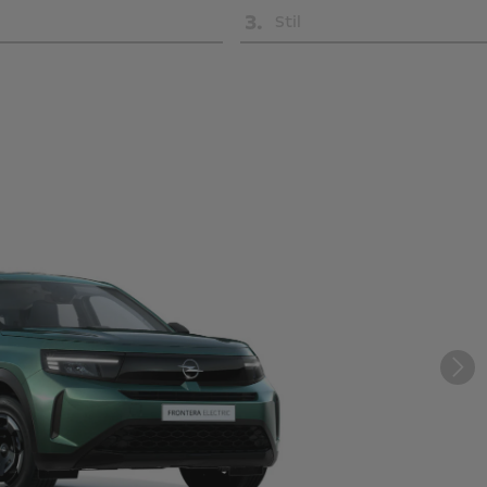
3
.
Stil