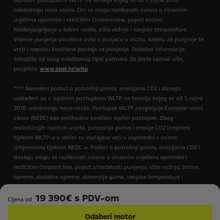
ispitnim postupkom WLTP na temelju kojeg se od 1. rujna 2018.
odobravaju nova vozila. Oni se mogu razlikovati ovisno o stvarnim
uvjetima upotrebe i različitim čimbenicima, poput brzine,
hlađenja/grijanja u kabini vozila, stila vožnje i vanjske temperature.
Vrijeme punjenja posebice ovisi o punjaču u vozilu, kabelu za punjenje te
vrsti i naponu korištene postaje za punjenje. Dodatne informacije
zatražite od svog ovlaštenog Opel partnera. Da biste saznali više,
posjetite
www.opel.hr/wltp
.
**** Navedeni podaci o potrošnji goriva, emisijama CO2 i dosegu
usklađeni su s ispitnim postupkom WLTP na temelju kojeg se od 1. rujna
2018. odobravaju nova vozila. Postupak WLTP zamjenjuje Europski vozni
ciklus (NEDC) kao prethodno korišten ispitni postupak. Zbog
realističnijih ispitnih uvjeta, potrošnja goriva i emisije CO2 izmjereni
tijekom WLTP-a u većini su slučajeva veći u usporedbi s onima
izmjerenima tijekom NEDC-a. Podaci o potrošnji goriva, emisijama CO2 i
dosegu mogu se razlikovati ovisno o stvarnim uvjetima upotrebe i
različitim čimbenicima, poput učestalosti punjenja, stila vožnje, brzine,
opreme, dodatne opreme, dimenzija guma, vanjske temperature i
hlađenja/grijanja u kabini vozila. Dodatne informacije zatražite od svog
19 390€ s PDV-om
ovlaštenog Opel partnera. Da biste saznali više, posjetite
Cijena od
www.opel.hr/wltp
.
Odaberi motor