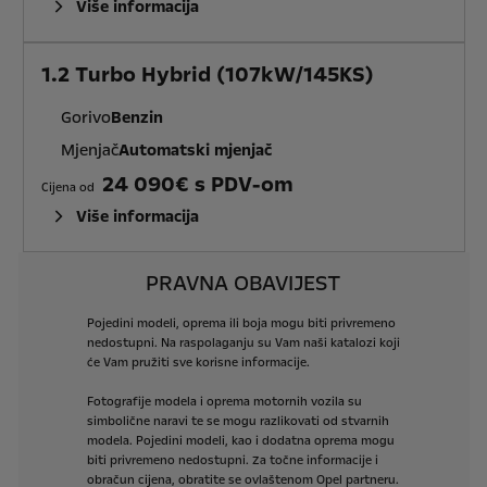
Više informacija
1.2 Turbo Hybrid (107kW/145KS)
Gorivo
Benzin
Mjenjač
Automatski mjenjač
24 090€ s PDV-om
Cijena od
Više informacija
PRAVNA OBAVIJEST
Pojedini
modeli,
oprema
ili
boja
mogu
biti
privremeno
nedostupni.
Na
raspolaganju
su
Vam
naši
katalozi
koji
će
Vam
pružiti
sve
korisne
informacije.
Fotografije
modela
i
oprema
motornih
vozila
su
simbolične
naravi
te
se
mogu
razlikovati
od
stvarnih
modela.
Pojedini
modeli,
kao
i
dodatna
oprema
mogu
biti
privremeno
nedostupni.
Za
točne
informacije
i
obračun
cijena,
obratite
se
ovlaštenom
Opel
partneru.