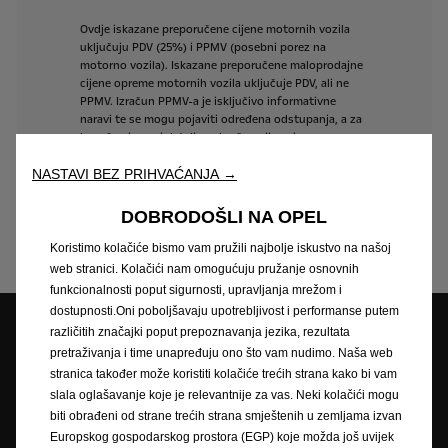
Ovdje
iskazane
preporučene
cijene
motornih
vozila
uključuju
PDV
(25%)
i
PPMV
(posebni
porez
na
motorno
vozila).
Iskazane
preporučene
maloprodajne
cijene
opreme
motornih
vozila
uključuje
PDV,
ali
ne
PPMV.
Izračun
PPMV-a
je
isključivo
informativne
naravi
te
se
mogu
pojaviti
određena
odstupanja,
a
za
konačan
iznos
i
detaljan
obračun
cijena
i
poreza
obratite
se
ovlaštenom
Opel
partneru.
NASTAVI BEZ PRIHVAĆANJA →
Sve
informacije,
podaci
i
izračuni
su
neobvezujuće
i
informativne
naravi.
WAE
CEE
Kft.
i
ovlašteni
Opel
DOBRODOŠLI NA OPEL
partneri
ne
snose
nikakvu
odgovornost.
Koristimo kolačiće bismo vam pružili najbolje iskustvo na našoj
web stranici. Kolačići nam omogućuju pružanje osnovnih
funkcionalnosti poput sigurnosti, upravljanja mrežom i
dostupnosti.Oni poboljšavaju upotrebljivost i performanse putem
različitih značajki poput prepoznavanja jezika, rezultata
pretraživanja i time unapređuju ono što vam nudimo. Naša web
Opel partneri
Zatražite ponudu
stranica također može koristiti kolačiće trećih strana kako bi vam
slala oglašavanje koje je relevantnije za vas. Neki kolačići mogu
biti obrađeni od strane trećih strana smještenih u zemljama izvan
Europskog gospodarskog prostora (EGP) koje možda još uvijek