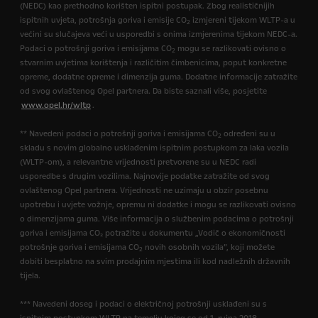
(NEDC) kao prethodno korišten ispitni postupak. Zbog realističnijih
ispitnih uvjeta, potrošnja goriva i emisije CO
izmjereni tijekom WLTP-a u
2
većini su slučajeva veći u usporedbi s onima izmjerenima tijekom NEDC-a.
Podaci o potrošnji goriva i emisijama CO
mogu se razlikovati ovisno o
2
stvarnim uvjetima korištenja i različitim čimbenicima, poput konkretne
opreme, dodatne opreme i dimenzija guma. Dodatne informacije zatražite
od svog ovlaštenog Opel partnera. Da biste saznali više, posjetite
www.opel.hr/wltp
.
** Navedeni podaci o potrošnji goriva i emisijama CO
određeni su u
2
skladu s novim globalno usklađenim ispitnim postupkom za laka vozila
(WLTP-om), a relevantne vrijednosti pretvorene su u NEDC radi
usporedbe s drugim vozilima. Najnovije podatke zatražite od svog
ovlaštenog Opel partnera. Vrijednosti ne uzimaju u obzir posebnu
upotrebu i uvjete vožnje, opremu ni dodatke i mogu se razlikovati ovisno
o dimenzijama guma. Više informacija o službenim podacima o potrošnji
goriva i emisijama CO₂ potražite u dokumentu „Vodič o ekonomičnosti
potrošnje goriva i emisijama CO
novih osobnih vozila”, koji možete
2
dobiti besplatno na svim prodajnim mjestima ili kod nadležnih državnih
tijela.
*** Navedeni doseg i podaci o električnoj potrošnji usklađeni su s