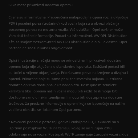
Slika može prikazivati dodatnu opremu.
Cijene su informativne. Preporučena maloprodajna cijena vozila uključuje
PDV i posebni porez (trošarinu) kod vozila koja su u obvezi plaćanja
posebnog poreza na motorna vozila. Vaš ovlašteni Opel partner može
Vam dati točne informacije. Podaci su informativni. AW OPL Distribution
Kft. sa svojom tvrtkom-kćeri AW CRO Distribution d.o.o. i ovlašteni Opel
partneri ne snosi nikakvu odgovornost.
Opisi i ilustracije značajki mogu se odnositi na ili prikazivati dodatnu
opremu koja nije uključena u standardnu isporuku. Sadržani podaci bili
su točni u vrijeme objavljivanja. Pridržavamo pravo na izmjene u dizajnu i
opremi. Prikazane boje su samo približne stvarnim bojama. Ilustrirana
dodatna oprema dostupna je uz nadoplatu. Dostupnost, tehničke
karakteristike i oprema naših vozila mogu biti različite ili mogu biti
dostupne samo u nekim zemljama ili mogu biti dostupne uz dodatne
troškove. Za precizne informacije o opremi koja se isporučuje na našim
vozilima obratite se lokalnom Opel partneru.
* Navedeni podaci o potrošnji goriva i emisijama CO
usklađeni su s
2
ispitnim postupkom WLTP na temelju kojeg se od 1. rujna 2018.
odobravaju nova vozila. Postupak WLTP zamjenjuje Europski vozni ciklus