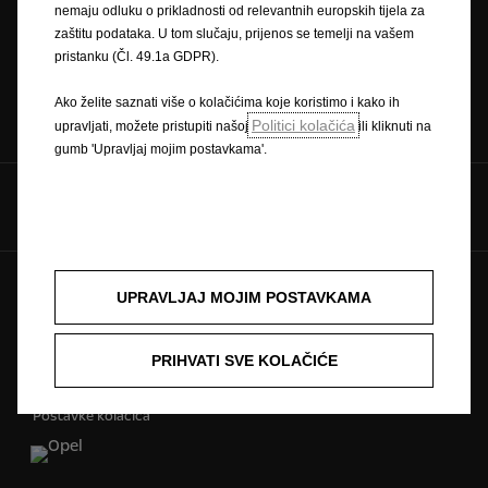
Zatražite testnu vožnju
Naručivanje na servis
nemaju odluku o prikladnosti od relevantnih europskih tijela za
zaštitu podataka. U tom slučaju, prijenos se temelji na vašem
pristanku (Čl. 49.1a GDPR).
Ako želite saznati više o kolačićima koje koristimo i kako ih
Konfigurator
Cjenici
Politici kolačića
upravljati, možete pristupiti našoj
ili kliknuti na
gumb 'Upravljaj mojim postavkama'.
Pratite nas na
Pravilnik o zaštiti privatnosti
Politika kolačića
UPRAVLJAJ MOJIM POSTAVKAMA
Zaštitni znak i autorska prava
Novi podaci o potrošnji goriva
Pravna obavijest
PRIHVATI SVE KOLAČIĆE
Recikliranje
Homologacija vozila
Opel u svijetu
Izjave o sukladnosti
Kontakt
Tehničke informacije
Postavke kolačića