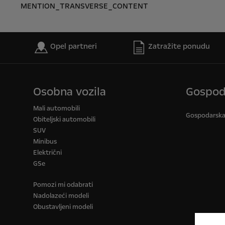
MENTION_TRANSVERSE_CONTENT
Opel partneri
Zatražite ponudu
Osobna vozila
Gospod
Mali automobili
Gospodarska v
Obiteljski automobili
SUV
Minibus
Električni
GSe
Pomozi mi odabrati
Nadolazeći modeli
Obustavljeni modeli