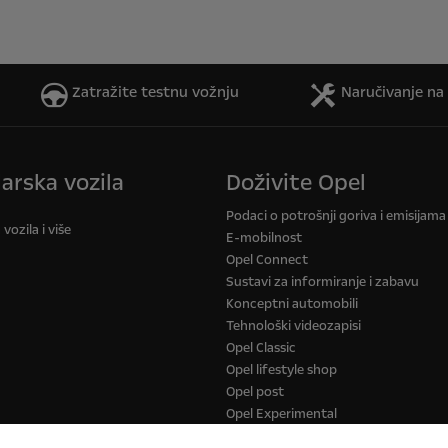
Zatražite testnu vožnju
Naručivanje na 
arska vozila
Doživite Opel
Podaci o potrošnji goriva i emisijam
ozila i više
E-mobilnost
Opel Connect
Sustavi za informiranje i zabavu
Konceptni automobili
Tehnološki videozapisi
Opel Classic
Opel lifestyle shop
Opel post
Opel Experimental