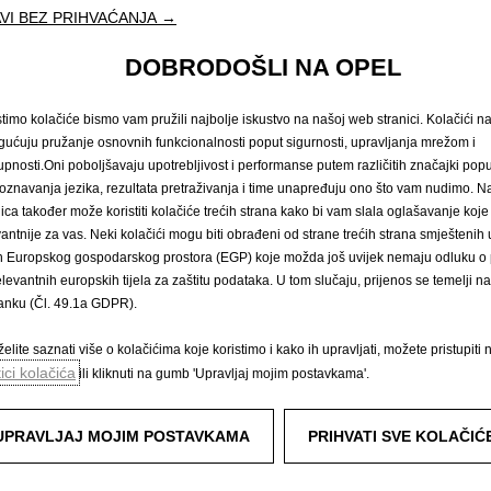
VI BEZ PRIHVAĆANJA →
DOBRODOŠLI NA OPEL
stimo kolačiće bismo vam pružili najbolje iskustvo na našoj web stranici. Kolačići 
ućuju pružanje osnovnih funkcionalnosti poput sigurnosti, upravljanja mrežom i
ak i autorska prava
Novi podaci o potrošnji goriva
Pravna obavijest
upnosti.Oni poboljšavaju upotrebljivost i performanse putem različitih značajki popu
ostavke kolačića
oznavanja jezika, rezultata pretraživanja i time unapređuju ono što vam nudimo. 
nica također može koristiti kolačiće trećih strana kako bi vam slala oglašavanje koje
vantnije za vas. Neki kolačići mogu biti obrađeni od strane trećih strana smješteni
n Europskog gospodarskog prostora (EGP) koje možda još uvijek nemaju odluku o p
elevantnih europskih tijela za zaštitu podataka. U tom slučaju, prijenos se temelji 
tanku (Čl. 49.1a GDPR).
je PDV i posebni porez (trošarinu) kod vozila koja su u obvezi plaćanja posebnog po
 tvrtkom-kćeri AW CRO Distribution d.o.o. i ovlašteni Opel partneri ne snosi nikakv
elite saznati više o kolačićima koje koristimo i kako ih upravljati, možete pristupiti 
tici kolačića
ili kliknuti na gumb 'Upravljaj mojim postavkama'.
opremu koja nije uključena u standardnu isporuku. Sadržani podaci bili su točni u vrij
oprema dostupna je uz nadoplatu. Dostupnost, tehničke karakteristike i oprema naših
macije o opremi koja se isporučuje na našim vozilima obratite se lokalnom Opel part
UPRAVLJAJ MOJIM POSTAVKAMA
PRIHVATI SVE KOLAČIĆ
itnim postupkom WLTP na temelju kojeg se od 1. rujna 2018. odobravaju nova vozila
oriva i emisije CO
izmjereni tijekom WLTP-a u većini su slučajeva veći u usporedbi s
2