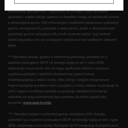
usporedbe s drugim vozilima. Najnovije podatke zatražite od svog
ovlaštenog Opel partnera. Vrijednosti ne uzimaju u obzir posebnu
upotrebu i uvjete vožnje, opremu ni dodatke i mogu se razlikovati ovisno
o dimenzijama guma. Više informacija o službenim podacima o potrošnji
goriva i emisijama CO₂ potražite u dokumentu „Vodič o ekonomičnosti
potrošnje goriva i emisijama CO
novih osobnih vozila”, koji možete
2
dobiti besplatno na svim prodajnim mjestima ili kod nadležnih državnih
tijela.
*** Navedeni doseg i podaci o električnoj potrošnji usklađeni su s
ispitnim postupkom WLTP na temelju kojeg se od 1. rujna 2018.
odobravaju nova vozila. Oni se mogu razlikovati ovisno o stvarnim
uvjetima upotrebe i različitim čimbenicima, poput brzine,
hlađenja/grijanja u kabini vozila, stila vožnje i vanjske temperature.
Vrijeme punjenja posebice ovisi o punjaču u vozilu, kabelu za punjenje te
vrsti i naponu korištene postaje za punjenje. Dodatne informacije
zatražite od svog ovlaštenog Opel partnera. Da biste saznali više,
posjetite
www.opel.hr/wltp
.
**** Navedeni podaci o potrošnji goriva, emisijama CO2 i dosegu
usklađeni su s ispitnim postupkom WLTP na temelju kojeg se od 1. rujna
2018. odobravaju nova vozila. Postupak WLTP zamjenjuje Europski vozni