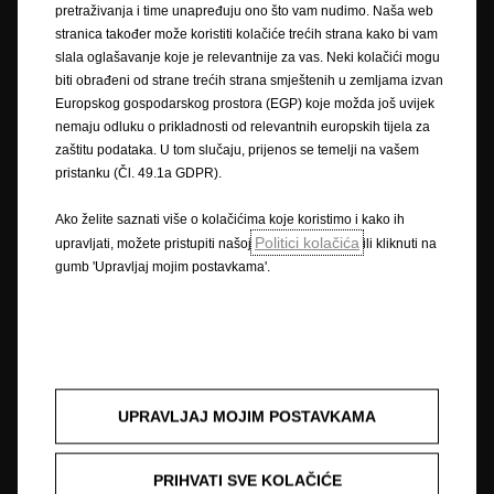
su točni u vrijeme objavljivanja. Pridržavamo pravo na izmjene u dizajnu i
pretraživanja i time unapređuju ono što vam nudimo. Naša web
opremi. Prikazane boje su samo približne stvarnim bojama. Ilustrirana
stranica također može koristiti kolačiće trećih strana kako bi vam
dodatna oprema dostupna je uz nadoplatu. Dostupnost, tehničke
slala oglašavanje koje je relevantnije za vas. Neki kolačići mogu
karakteristike i oprema naših vozila mogu biti različite ili mogu biti
biti obrađeni od strane trećih strana smještenih u zemljama izvan
dostupne samo u nekim zemljama ili mogu biti dostupne uz dodatne
Europskog gospodarskog prostora (EGP) koje možda još uvijek
troškove. Za precizne informacije o opremi koja se isporučuje na našim
nemaju odluku o prikladnosti od relevantnih europskih tijela za
vozilima obratite se lokalnom Opel partneru.
zaštitu podataka. U tom slučaju, prijenos se temelji na vašem
pristanku (Čl. 49.1a GDPR).
* Navedeni podaci o potrošnji goriva i emisijama CO
usklađeni su s
2
ispitnim postupkom WLTP na temelju kojeg se od 1. rujna 2018.
Ako želite saznati više o kolačićima koje koristimo i kako ih
odobravaju nova vozila. Postupak WLTP zamjenjuje Europski vozni ciklus
Politici kolačića
upravljati, možete pristupiti našoj
ili kliknuti na
(NEDC) kao prethodno korišten ispitni postupak. Zbog realističnijih
gumb 'Upravljaj mojim postavkama'.
ispitnih uvjeta, potrošnja goriva i emisije CO
izmjereni tijekom WLTP-a u
2
većini su slučajeva veći u usporedbi s onima izmjerenima tijekom NEDC-a.
Podaci o potrošnji goriva i emisijama CO
mogu se razlikovati ovisno o
2
stvarnim uvjetima korištenja i različitim čimbenicima, poput konkretne
opreme, dodatne opreme i dimenzija guma. Dodatne informacije zatražite
od svog ovlaštenog Opel partnera. Da biste saznali više, posjetite
www.opel.hr/wltp
.
UPRAVLJAJ MOJIM POSTAVKAMA
** Navedeni podaci o potrošnji goriva i emisijama CO
određeni su u
2
skladu s novim globalno usklađenim ispitnim postupkom za laka vozila
PRIHVATI SVE KOLAČIĆE
(WLTP-om), a relevantne vrijednosti pretvorene su u NEDC radi