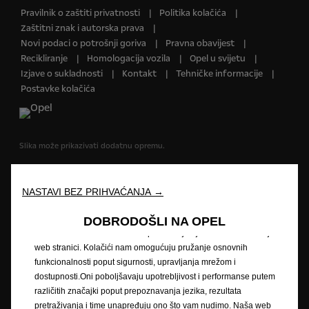
Pravilnik o zaštiti privatnosti
Politika kolačića
Zaštitni znak i autorska prava
Novi podaci o potrošnji goriva
Pravna obavijest
Recikliranje
Homologacija vozila
Opel u svijetu
Izjave o sukladnosti
Kontakt
Tehničke informacije
Postavke kolačića
Slika može prikazivati dodatnu opremu.
Cijene su informativne. Preporučena maloprodajna cijena vozila uključuje
PDV i posebni porez (trošarinu) kod vozila koja su u obvezi plaćanja
NASTAVI BEZ PRIHVAĆANJA →
posebnog poreza na motorna vozila. Vaš ovlašteni Opel partner može
Vam dati točne informacije. Podaci su informativni. AW OPL Distribution
DOBRODOŠLI NA OPEL
Kft. sa svojom tvrtkom-kćeri AW CRO Distribution d.o.o. i ovlašteni Opel
Koristimo kolačiće bismo vam pružili najbolje iskustvo na našoj
partneri ne snosi nikakvu odgovornost.
web stranici. Kolačići nam omogućuju pružanje osnovnih
funkcionalnosti poput sigurnosti, upravljanja mrežom i
Opisi i ilustracije značajki mogu se odnositi na ili prikazivati dodatnu
dostupnosti.Oni poboljšavaju upotrebljivost i performanse putem
opremu koja nije uključena u standardnu isporuku. Sadržani podaci bili
različitih značajki poput prepoznavanja jezika, rezultata
su točni u vrijeme objavljivanja. Pridržavamo pravo na izmjene u dizajnu i
pretraživanja i time unapređuju ono što vam nudimo. Naša web