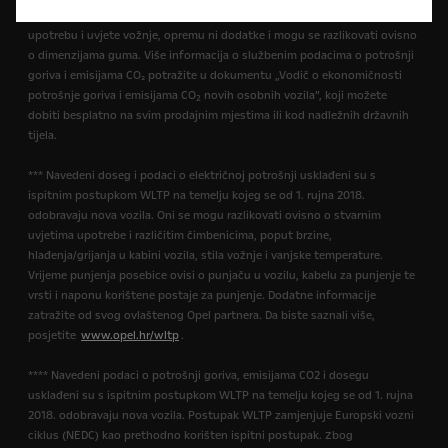
ovlaštenog Opel partnera. Vrijednosti ne uzimaju u obzir posebnu
upotrebu i uvjete vožnje, opremu ni dodatke i mogu se razlikovati ovisno
o dimenzijama guma. Više informacija o službenim podacima o potrošnji
goriva i emisijama CO₂ potražite u dokumentu „Vodič o ekonomičnosti
potrošnje goriva i emisijama CO
novih osobnih vozila”, koji možete
2
dobiti besplatno na svim prodajnim mjestima ili kod nadležnih državnih
tijela.
*** Navedeni doseg i podaci o električnoj potrošnji usklađeni su s
ispitnim postupkom WLTP na temelju kojeg se od 1. rujna 2018.
odobravaju nova vozila. Oni se mogu razlikovati ovisno o stvarnim
uvjetima upotrebe i različitim čimbenicima, poput brzine,
hlađenja/grijanja u kabini vozila, stila vožnje i vanjske temperature.
Vrijeme punjenja posebice ovisi o punjaču u vozilu, kabelu za punjenje te
vrsti i naponu korištene postaje za punjenje. Dodatne informacije
zatražite od svog ovlaštenog Opel partnera. Da biste saznali više,
posjetite
www.opel.hr/wltp
.
**** Navedeni podaci o potrošnji goriva, emisijama CO2 i dosegu
usklađeni su s ispitnim postupkom WLTP na temelju kojeg se od 1. rujna
2018. odobravaju nova vozila. Postupak WLTP zamjenjuje Europski vozni
ciklus (NEDC) kao prethodno korišten ispitni postupak. Zbog