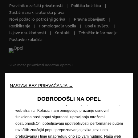
Pravilnik o zaštiti privatnosti
Politika kolačića
Zaštitni znak i autorska prava
Novi podaci o potrošnji goriva
Pravna obavijest
Recikliranje
Homologacija vozila
Opel u svijetu
Izjave o sukladnosti
Kontakt
Tehničke informacije
Postavke kolačića
Slika može prikazivati dodatnu opremu.
Cijene su informativne. Preporučena maloprodajna cijena vozila uključuje
PDV i posebni porez (trošarinu) kod vozila koja su u obvezi plaćanja
NASTAVI BEZ PRIHVAĆANJA →
posebnog poreza na motorna vozila. Vaš ovlašteni Opel partner može
Vam dati točne informacije. Podaci su informativni. AW OPL Distribution
DOBRODOŠLI NA OPEL
Kft. sa svojom tvrtkom-kćeri AW CRO Distribution d.o.o. i ovlašteni Opel
Koristimo kolačiće bismo vam pružili najbolje iskustvo na našoj
partneri ne snosi nikakvu odgovornost.
web stranici. Kolačići nam omogućuju pružanje osnovnih
funkcionalnosti poput sigurnosti, upravljanja mrežom i
Opisi i ilustracije značajki mogu se odnositi na ili prikazivati dodatnu
dostupnosti.Oni poboljšavaju upotrebljivost i performanse putem
opremu koja nije uključena u standardnu isporuku. Sadržani podaci bili
različitih značajki poput prepoznavanja jezika, rezultata
su točni u vrijeme objavljivanja. Pridržavamo pravo na izmjene u dizajnu i
pretraživanja i time unapređuju ono što vam nudimo. Naša web