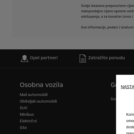
Ovdje
iskazane
preporučene
cije
maloprodajne
cijene
opreme
mot
odstupanja,
a
za
konačan
iznos
i
Sve
informacije,
podaci
i
izračuni
Opel partneri
Zatražite ponudu
Osobna vozila
Gospod
NASTA
Mali automobili
Gospodarska v
Obiteljski automobili
SUV
Minibus
Kori
Električni
omog
GSe
dost
prep