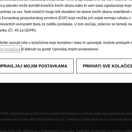
Opel Classic
nica također može koristiti kolačiće trećih strana kako bi vam slala oglašavanje koje
Opel lifestyle shop
vantnije za vas. Neki kolačići mogu biti obrađeni od strane trećih strana smješteni
Opel post
n Europskog gospodarskog prostora (EGP) koje možda još uvijek nemaju odluku o p
Opel Experimental
elevantnih europskih tijela za zaštitu podataka. U tom slučaju, prijenos se temelji 
tanku (Čl. 49.1a GDPR).
elite saznati više o kolačićima koje koristimo i kako ih upravljati, možete pristupiti 
tici kolačića
ili kliknuti na gumb 'Upravljaj mojim postavkama'.
UPRAVLJAJ MOJIM POSTAVKAMA
PRIHVATI SVE KOLAČIĆ
ak i autorska prava
Novi podaci o potrošnji goriva
Pravna obavijest
ostavke kolačića
je PDV i posebni porez (trošarinu) kod vozila koja su u obvezi plaćanja posebnog po
 tvrtkom-kćeri AW CRO Distribution d.o.o. i ovlašteni Opel partneri ne snosi nikakv
opremu koja nije uključena u standardnu isporuku. Sadržani podaci bili su točni u vrij