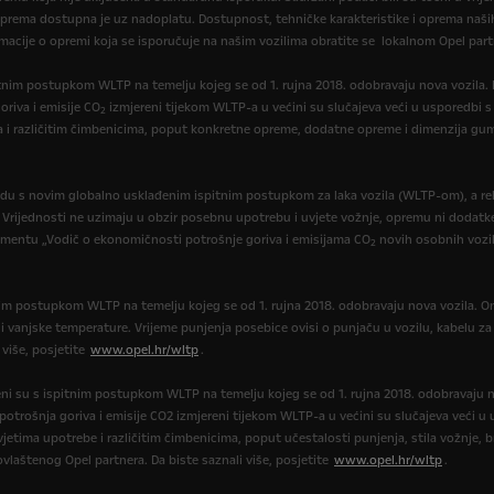
oprema dostupna je uz nadoplatu. Dostupnost, tehničke karakteristike i oprema naših
macije o opremi koja se isporučuje na našim vozilima obratite se lokalnom Opel part
itnim postupkom WLTP na temelju kojeg se od 1. rujna 2018. odobravaju nova vozila
oriva i emisije CO
izmjereni tijekom WLTP-a u većini su slučajeva veći u usporedbi s
2
a i različitim čimbenicima, poput konkretne opreme, dodatne opreme i dimenzija gum
du s novim globalno usklađenim ispitnim postupkom za laka vozila (WLTP-om), a re
. Vrijednosti ne uzimaju u obzir posebnu upotrebu i uvjete vožnje, opremu ni dodatk
umentu „Vodič o ekonomičnosti potrošnje goriva i emisijama CO
novih osobnih vozil
2
tnim postupkom WLTP na temelju kojeg se od 1. rujna 2018. odobravaju nova vozila. On
e i vanjske temperature. Vrijeme punjenja posebice ovisi o punjaču u vozilu, kabelu z
 više, posjetite
www.opel.hr/wltp
.
eni su s ispitnim postupkom WLTP na temelju kojeg se od 1. rujna 2018. odobravaju 
, potrošnja goriva i emisije CO2 izmjereni tijekom WLTP-a u većini su slučajeva veći
jetima upotrebe i različitim čimbenicima, poput učestalosti punjenja, stila vožnje,
ovlaštenog Opel partnera. Da biste saznali više, posjetite
www.opel.hr/wltp
.