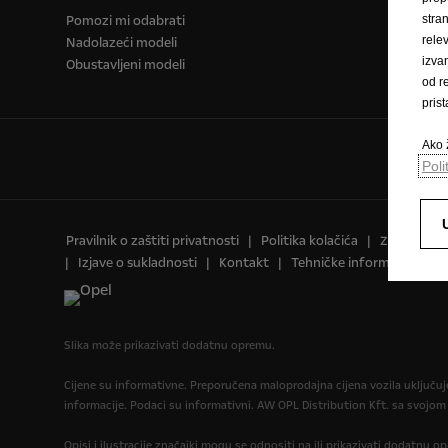
Pomozi mi odabrati
stra
rele
Nadolazeći modeli
izva
Obustavljeni modeli
od r
pris
Ako ž
Poli
Pravilnik o zaštiti privatnosti
Politika kolačića
Zaštitni zn
Izjave o sukladnosti
Kontakt
Tehničke informacije
P
Slika može prikazivati dodatnu opremu.
Cijene su informativne. Preporučena maloprodajna cijena vozila uključu
informacije. Podaci su informativni. AW OPL Distribution Kft. sa svojom
Opisi i ilustracije značajki mogu se odnositi na ili prikazivati dodatnu 