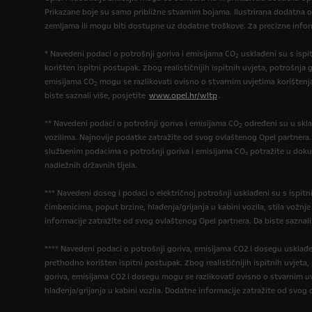
Prikazane boje su samo približne stvarnim bojama. Ilustrirana dodatna 
zemljama ili mogu biti dostupne uz dodatne troškove. Za precizne infor
* Navedeni podaci o potrošnji goriva i emisijama CO
usklađeni su s isp
2
korišten ispitni postupak. Zbog realističnijih ispitnih uvjeta, potrošnja g
emisijama CO
mogu se razlikovati ovisno o stvarnim uvjetima korištenj
2
biste saznali više, posjetite
www.opel.hr/wltp
.
** Navedeni podaci o potrošnji goriva i emisijama CO
određeni su u skla
2
vozilima. Najnovije podatke zatražite od svog ovlaštenog Opel partnera
službenim podacima o potrošnji goriva i emisijama CO₂ potražite u dok
nadležnih državnih tijela.
*** Navedeni doseg i podaci o električnoj potrošnji usklađeni su s ispi
čimbenicima, poput brzine, hlađenja/grijanja u kabini vozila, stila vožnj
informacije zatražite od svog ovlaštenog Opel partnera. Da biste saznali
**** Navedeni podaci o potrošnji goriva, emisijama CO2 i dosegu usklađ
prethodno korišten ispitni postupak. Zbog realističnijih ispitnih uvjeta
goriva, emisijama CO2 i dosegu mogu se razlikovati ovisno o stvarnim uv
hlađenja/grijanja u kabini vozila. Dodatne informacije zatražite od svog 