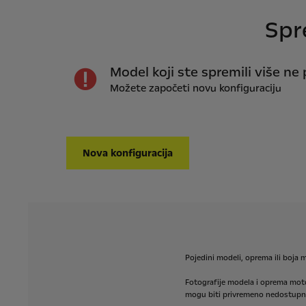
Spr
Model koji ste spremili više ne 
Možete započeti novu konfiguraciju
Nova konfiguracija
Pojedini
modeli,
oprema
ili
boja
m
Fotografije
modela
i
oprema
mot
mogu
biti
privremeno
nedostupni