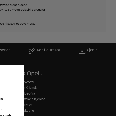
kazane
preporučene
avi
te
se
mogu
pojaviti
određena
ose
nikakvu
odgovornost.
servis
Konfigurator
Cjenici
O Opelu
a CO2
Novosti
Održivost
Filozofija
Važne činjenice
nam
Uprava
t
Lokacije
Naša web