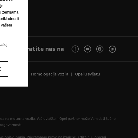
 je
h u zemljama
rikladnosti
na vašem
našoj
Pratite nas na
E
Recikliranje
Homologacija vozila
Opel u svijetu
reza na motorna vozila. Vaš ovlašteni Opel partner može Vam dati točne
u odgovornost.
eme objavljivanja. Pridržavamo pravo na izmjene u dizajnu i opremi.