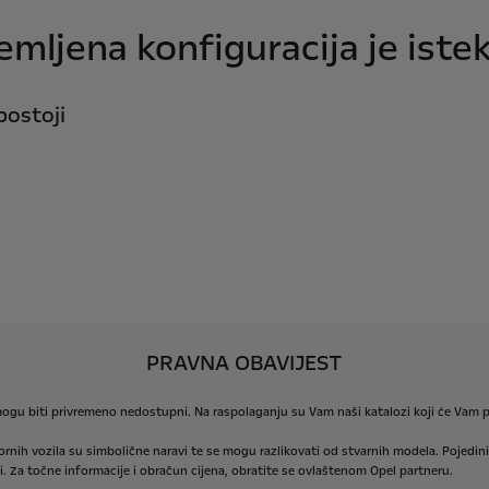
emljena konfiguracija je istek
postoji
PRAVNA OBAVIJEST
ogu
biti
privremeno
nedostupni.
Na
raspolaganju
su
Vam
naši
katalozi
koji
će
Vam
p
ornih
vozila
su
simbolične
naravi
te
se
mogu
razlikovati
od
stvarnih
modela.
Pojedini
.
Za
točne
informacije
i
obračun
cijena,
obratite
se
ovlaštenom
Opel
partneru.