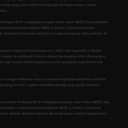
 vozila mogu biti različite ili mogu biti dostupne samo u nekim
neru.
. Postupak WLTP zamjenjuje Europski vozni ciklus (NEDC) kao prethodno
 onima izmjerenima tijekom NEDC-a. Podaci o potrošnji goriva i
a. Dodatne informacije zatražite od svog ovlaštenog Opel partnera. Da
levantne vrijednosti pretvorene su u NEDC radi usporedbe s drugim
e i mogu se razlikovati ovisno o dimenzijama guma. Više informacija o
a”, koji možete dobiti besplatno na svim prodajnim mjestima ili kod
i se mogu razlikovati ovisno o stvarnim uvjetima upotrebe i različitim
a punjenje te vrsti i naponu korištene postaje za punjenje. Dodatne
nova vozila. Postupak WLTP zamjenjuje Europski vozni ciklus (NEDC) kao
 u usporedbi s onima izmjerenima tijekom NEDC-a. Podaci o potrošnji
 brzine, opreme, dodatne opreme, dimenzija guma, vanjske temperature i