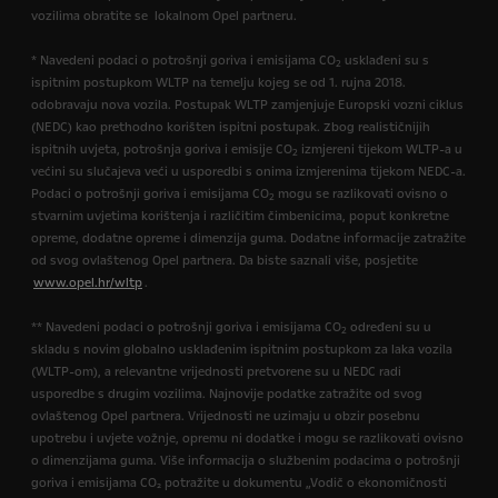
vozilima obratite se lokalnom Opel partneru.
* Navedeni podaci o potrošnji goriva i emisijama CO
usklađeni su s
2
ispitnim postupkom WLTP na temelju kojeg se od 1. rujna 2018.
odobravaju nova vozila. Postupak WLTP zamjenjuje Europski vozni ciklus
(NEDC) kao prethodno korišten ispitni postupak. Zbog realističnijih
ispitnih uvjeta, potrošnja goriva i emisije CO
izmjereni tijekom WLTP-a u
2
većini su slučajeva veći u usporedbi s onima izmjerenima tijekom NEDC-a.
Podaci o potrošnji goriva i emisijama CO
mogu se razlikovati ovisno o
2
stvarnim uvjetima korištenja i različitim čimbenicima, poput konkretne
opreme, dodatne opreme i dimenzija guma. Dodatne informacije zatražite
od svog ovlaštenog Opel partnera. Da biste saznali više, posjetite
www.opel.hr/wltp
.
** Navedeni podaci o potrošnji goriva i emisijama CO
određeni su u
2
skladu s novim globalno usklađenim ispitnim postupkom za laka vozila
(WLTP-om), a relevantne vrijednosti pretvorene su u NEDC radi
usporedbe s drugim vozilima. Najnovije podatke zatražite od svog
ovlaštenog Opel partnera. Vrijednosti ne uzimaju u obzir posebnu
upotrebu i uvjete vožnje, opremu ni dodatke i mogu se razlikovati ovisno
o dimenzijama guma. Više informacija o službenim podacima o potrošnji
goriva i emisijama CO₂ potražite u dokumentu „Vodič o ekonomičnosti