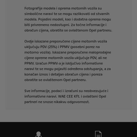
Fotografije
modela
i
oprema
motornih
vozila
su
simbolične
naravi
te
se
mogu
razlikovati
od
stvarnih
modela.
Pojedini
modeli,
kao
i
dodatna
oprema
mogu
biti
privremeno
nedostupni.
Za
točne
informacije
i
obračun
cijena,
obratite
se
ovlaštenom
Opel
partneru.
Ovdje
iskazane
preporučene
cijene
motornih
vozila
uključuju
PDV
(25%)
i
PPMV
(posebni
porez
na
motorno
vozila).
Iskazane
preporučene
maloprodajne
cijene
opreme
motornih
vozila
uključuje
PDV,
ali
ne
PPMV.
Izračun
PPMV-a
je
isključivo
informativne
naravi
te
se
mogu
pojaviti
određena
odstupanja,
a
za
konačan
iznos
i
detaljan
obračun
cijena
i
poreza
obratite
se
ovlaštenom
Opel
partneru.
Sve
informacije,
podaci
i
izračuni
su
neobvezujuće
i
informativne
naravi.
WAE
CEE
Kft.
i
ovlašteni
Opel
partneri
ne
snose
nikakvu
odgovornost.