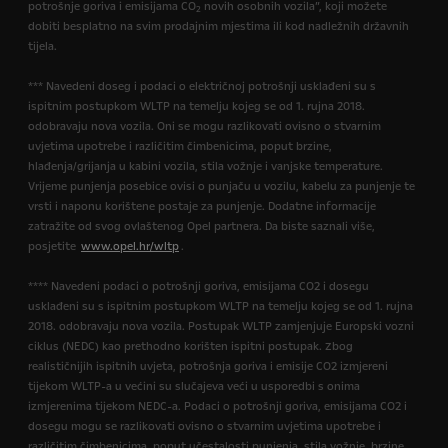
potrošnje goriva i emisijama CO
novih osobnih vozila”, koji možete
2
dobiti besplatno na svim prodajnim mjestima ili kod nadležnih državnih
tijela.
*** Navedeni doseg i podaci o električnoj potrošnji usklađeni su s
ispitnim postupkom WLTP na temelju kojeg se od 1. rujna 2018.
odobravaju nova vozila. Oni se mogu razlikovati ovisno o stvarnim
uvjetima upotrebe i različitim čimbenicima, poput brzine,
hlađenja/grijanja u kabini vozila, stila vožnje i vanjske temperature.
Vrijeme punjenja posebice ovisi o punjaču u vozilu, kabelu za punjenje te
vrsti i naponu korištene postaje za punjenje. Dodatne informacije
zatražite od svog ovlaštenog Opel partnera. Da biste saznali više,
posjetite
www.opel.hr/wltp
.
**** Navedeni podaci o potrošnji goriva, emisijama CO2 i dosegu
usklađeni su s ispitnim postupkom WLTP na temelju kojeg se od 1. rujna
2018. odobravaju nova vozila. Postupak WLTP zamjenjuje Europski vozni
ciklus (NEDC) kao prethodno korišten ispitni postupak. Zbog
realističnijih ispitnih uvjeta, potrošnja goriva i emisije CO2 izmjereni
tijekom WLTP-a u većini su slučajeva veći u usporedbi s onima
izmjerenima tijekom NEDC-a. Podaci o potrošnji goriva, emisijama CO2 i
dosegu mogu se razlikovati ovisno o stvarnim uvjetima upotrebe i
različitim čimbenicima, poput učestalosti punjenja, stila vožnje, brzine,