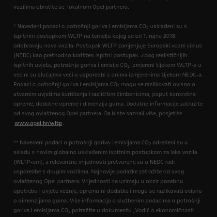
vozilima obratite se lokalnom Opel partneru.
* Navedeni podaci o potrošnji goriva i emisijama CO
usklađeni su s
2
ispitnim postupkom WLTP na temelju kojeg se od 1. rujna 2018.
odobravaju nova vozila. Postupak WLTP zamjenjuje Europski vozni ciklus
(NEDC) kao prethodno korišten ispitni postupak. Zbog realističnijih
ispitnih uvjeta, potrošnja goriva i emisije CO
izmjereni tijekom WLTP-a u
2
većini su slučajeva veći u usporedbi s onima izmjerenima tijekom NEDC-a.
Podaci o potrošnji goriva i emisijama CO
mogu se razlikovati ovisno o
2
stvarnim uvjetima korištenja i različitim čimbenicima, poput konkretne
opreme, dodatne opreme i dimenzija guma. Dodatne informacije zatražite
od svog ovlaštenog Opel partnera. Da biste saznali više, posjetite
www.opel.hr/wltp
.
** Navedeni podaci o potrošnji goriva i emisijama CO
određeni su u
2
skladu s novim globalno usklađenim ispitnim postupkom za laka vozila
(WLTP-om), a relevantne vrijednosti pretvorene su u NEDC radi
usporedbe s drugim vozilima. Najnovije podatke zatražite od svog
ovlaštenog Opel partnera. Vrijednosti ne uzimaju u obzir posebnu
upotrebu i uvjete vožnje, opremu ni dodatke i mogu se razlikovati ovisno
o dimenzijama guma. Više informacija o službenim podacima o potrošnji
goriva i emisijama CO₂ potražite u dokumentu „Vodič o ekonomičnosti