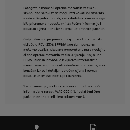
Fotografije
modela
i
oprema
motornih
vozila
su
simbolične
naravi
te
se
mogu
razlikovati
od
stvarnih
modela.
Pojedini
modeli,
kao
i
dodatna
oprema
mogu
biti
privremeno
nedostupni.
Za
točne
informacije
i
obračun
cijena,
obratite
se
ovlaštenom
Opel
partneru.
Ovdje
iskazane
preporučene
cijene
motornih
vozila
uključuju
PDV
(25%)
i
PPMV
(posebni
porez
na
motorno
vozila).
Iskazane
preporučene
maloprodajne
cijene
opreme
motornih
vozila
uključuje
PDV,
ali
ne
PPMV.
Izračun
PPMV-a
je
isključivo
informativne
naravi
te
se
mogu
pojaviti
određena
odstupanja,
a
za
konačan
iznos
i
detaljan
obračun
cijena
i
poreza
obratite
se
ovlaštenom
Opel
partneru.
Sve
informacije,
podaci
i
izračuni
su
neobvezujuće
i
informativne
naravi.
WAE
CEE
Kft.
i
ovlašteni
Opel
partneri
ne
snose
nikakvu
odgovornost.