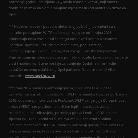
potrošnje goriva i emisijama CO
novih osobnih vozila”, koji možete
2
dobiti besplatno na svim prodajnim mjestima ili kod nadležnih državnih
tijela.
*** Navedeni doseg i podaci o električnoj potrošnji usklađeni su s
ispitnim postupkom WLTP na temelju kojeg se od 1. rujna 2018.
odobravaju nova vozila. Oni se mogu razlikovati ovisno o stvarnim
uvjetima upotrebe i različitim čimbenicima, poput brzine,
hlađenja/grijanja u kabini vozila, stila vožnje i vanjske temperature.
Vrijeme punjenja posebice ovisi o punjaču u vozilu, kabelu za punjenje te
vrsti i naponu korištene postaje za punjenje. Dodatne informacije
zatražite od svog ovlaštenog Opel partnera. Da biste saznali više,
posjetite
www.opel.hr/wltp
.
**** Navedeni podaci o potrošnji goriva, emisijama CO2 i dosegu
usklađeni su s ispitnim postupkom WLTP na temelju kojeg se od 1. rujna
2018. odobravaju nova vozila. Postupak WLTP zamjenjuje Europski vozni
ciklus (NEDC) kao prethodno korišten ispitni postupak. Zbog
realističnijih ispitnih uvjeta, potrošnja goriva i emisije CO2 izmjereni
tijekom WLTP-a u većini su slučajeva veći u usporedbi s onima
izmjerenima tijekom NEDC-a. Podaci o potrošnji goriva, emisijama CO2 i
dosegu mogu se razlikovati ovisno o stvarnim uvjetima upotrebe i
različitim čimbenicima, poput učestalosti punjenja, stila vožnje, brzine,