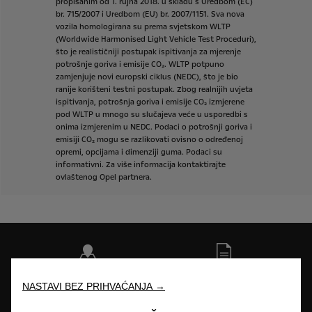
propisanim
od
1.
rujna
2018.
u
skladu
s
Uredbom
(EC)
br.
715/2007
i
Uredbom
(EU)
br.
2007/1151.
Sva
nova
vozila
homologirana
su
prema
svjetskom
WLTP
(Worldwide
Harmonised
Light
Vehicle
Test
Proceduri),
što
je
realističniji
postupak
ispitivanja
za
mjerenje
potrošnje
goriva
i
emisije
CO₂.
WLTP
potpuno
zamjenjuje
novi
europski
ciklus
(NEDC),
što
je
bio
ranije
korišteni
testni
postupak.
Zbog
realnijih
uvjeta
ispitivanja,
potrošnja
goriva
i
emisije
CO₂
izmjerene
pod
WLTP
u
mnogo
su
slučajeva
veće
u
usporedbi
s
onima
izmjerenim
u
NEDC.
Podaci
o
potrošnji
goriva
i
emisiji
CO₂
mogu
se
razlikovati
ovisno
o
određenoj
opremi,
opcijama
i
dimenziji
guma.
Podaci
su
informativni.
Za
više
informacija
kontaktirajte
ovlaštenog
Opel
partnera.
Opel partneri
Zatražite ponudu
NASTAVI BEZ PRIHVAĆANJA →