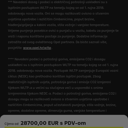
*** Navedeni doseg i podaci o električnoj potrošnji usklađeni su s
ispitnim postupkom WLTP na temelju kojeg se od 1. rujna 2018.
odobravaju nova vozila. Oni se mogu razlikovati ovisno o stvarnim
uvjetima upotrebe i različitim čimbenicima, poput brzine,
hlađenja/grijanja u kabini vozila, stila vožnje i vanjske temperature.
Vrijeme punjenja posebice ovisi o punjaču u vozilu, kabelu za punjenje te
vrsti i naponu korištene postaje za punjenje. Dodatne informacije
zatražite od svog ovlaštenog Opel partnera. Da biste saznali više,
posjetite
www.opel.hr/wltp
.
**** Navedeni podaci o potrošnji goriva, emisijama CO2 i dosegu
usklađeni su s ispitnim postupkom WLTP na temelju kojeg se od 1. rujna
2018. odobravaju nova vozila. Postupak WLTP zamjenjuje Europski vozni
ciklus (NEDC) kao prethodno korišten ispitni postupak. Zbog
realističnijih ispitnih uvjeta, potrošnja goriva i emisije CO2 izmjereni
tijekom WLTP-a u većini su slučajeva veći u usporedbi s onima
izmjerenima tijekom NEDC-a. Podaci o potrošnji goriva, emisijama CO2 i
dosegu mogu se razlikovati ovisno o stvarnim uvjetima upotrebe i
različitim čimbenicima, poput učestalosti punjenja, stila vožnje, brzine,
opreme, dodatne opreme, dimenzija guma, vanjske temperature i
hlađenja/grijanja u kabini vozila. Dodatne informacije zatražite od svog
28700,00 EUR s PDV-om
ovlaštenog Opel partnera. Da biste saznali više, posjetite
Cijena od
www.opel.hr/wltp
.