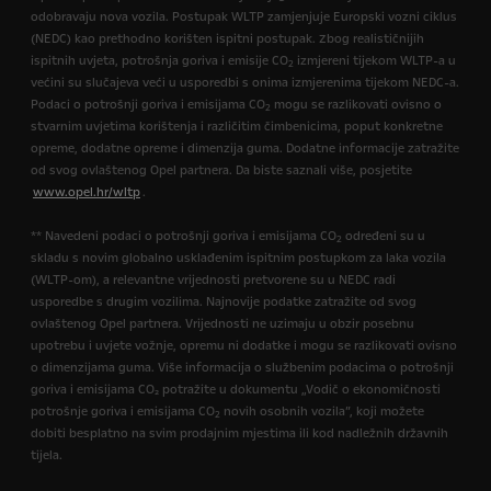
odobravaju nova vozila. Postupak WLTP zamjenjuje Europski vozni ciklus
(NEDC) kao prethodno korišten ispitni postupak. Zbog realističnijih
ispitnih uvjeta, potrošnja goriva i emisije CO
izmjereni tijekom WLTP-a u
2
većini su slučajeva veći u usporedbi s onima izmjerenima tijekom NEDC-a.
Podaci o potrošnji goriva i emisijama CO
mogu se razlikovati ovisno o
2
stvarnim uvjetima korištenja i različitim čimbenicima, poput konkretne
opreme, dodatne opreme i dimenzija guma. Dodatne informacije zatražite
od svog ovlaštenog Opel partnera. Da biste saznali više, posjetite
www.opel.hr/wltp
.
** Navedeni podaci o potrošnji goriva i emisijama CO
određeni su u
2
skladu s novim globalno usklađenim ispitnim postupkom za laka vozila
(WLTP-om), a relevantne vrijednosti pretvorene su u NEDC radi
usporedbe s drugim vozilima. Najnovije podatke zatražite od svog
ovlaštenog Opel partnera. Vrijednosti ne uzimaju u obzir posebnu
upotrebu i uvjete vožnje, opremu ni dodatke i mogu se razlikovati ovisno
o dimenzijama guma. Više informacija o službenim podacima o potrošnji
goriva i emisijama CO₂ potražite u dokumentu „Vodič o ekonomičnosti
potrošnje goriva i emisijama CO
novih osobnih vozila”, koji možete
2
dobiti besplatno na svim prodajnim mjestima ili kod nadležnih državnih
tijela.