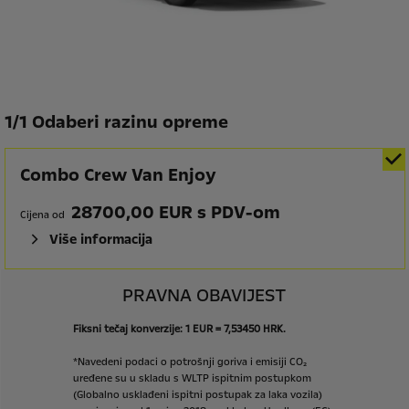
1
/
1 Odaberi razinu opreme
Combo Crew Van Enjoy
28700,00 EUR s PDV-om
Cijena od
Više informacija
PRAVNA OBAVIJEST
Fiksni
tečaj
konverzije:
1
EUR
=
7,53450
HRK.
*Navedeni
podaci
o
potrošnji
goriva
i
emisiji
CO₂
uređene
su
u
skladu
s
WLTP
ispitnim
postupkom
(Globalno
usklađeni
ispitni
postupak
za
laka
vozila)