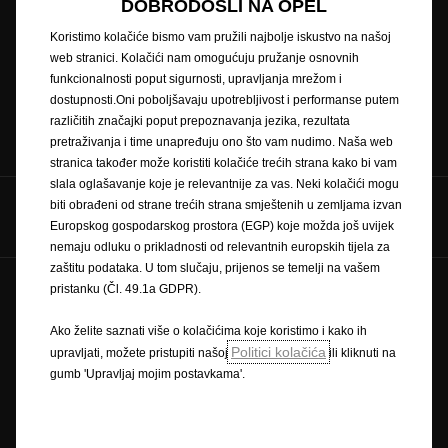
DOBRODOŠLI NA OPEL
Zatražite testnu vožnju
Naručivanje na servis
Koristimo kolačiće bismo vam pružili najbolje iskustvo na našoj
web stranici. Kolačići nam omogućuju pružanje osnovnih
funkcionalnosti poput sigurnosti, upravljanja mrežom i
dostupnosti.Oni poboljšavaju upotrebljivost i performanse putem
različitih značajki poput prepoznavanja jezika, rezultata
Konfigurator
Cjenici
pretraživanja i time unapređuju ono što vam nudimo. Naša web
stranica također može koristiti kolačiće trećih strana kako bi vam
slala oglašavanje koje je relevantnije za vas. Neki kolačići mogu
biti obrađeni od strane trećih strana smještenih u zemljama izvan
Pratite nas na
Europskog gospodarskog prostora (EGP) koje možda još uvijek
nemaju odluku o prikladnosti od relevantnih europskih tijela za
zaštitu podataka. U tom slučaju, prijenos se temelji na vašem
pristanku (Čl. 49.1a GDPR).
Pravilnik o zaštiti privatnosti
Politika kolačića
Zaštitni znak i autorska prava
Ako želite saznati više o kolačićima koje koristimo i kako ih
Novi podaci o potrošnji goriva
Pravna obavijest
Politici kolačića
upravljati, možete pristupiti našoj
ili kliknuti na
Recikliranje
Homologacija vozila
Opel u svijetu
gumb 'Upravljaj mojim postavkama'.
Izjave o sukladnosti
Kontakt
Tehničke informacije
Postavke kolačića