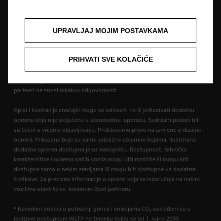
Slika može prikazivati dodatnu opremu.
UPRAVLJAJ MOJIM POSTAVKAMA
Cijene su informativne. Preporučena maloprodajna cijena vozila uključuje
PDV i posebni porez (trošarinu) kod vozila koja su u obvezi plaćanja
PRIHVATI SVE KOLAČIĆE
posebnog poreza na motorna vozila. Vaš ovlašteni Opel partner može
Vam dati točne informacije. Podaci su informativni. AW OPL Distribution
Kft. sa svojom tvrtkom-kćeri AW CRO Distribution d.o.o. i ovlašteni Opel
partneri ne snosi nikakvu odgovornost.
Opisi i ilustracije značajki mogu se odnositi na ili prikazivati dodatnu
opremu koja nije uključena u standardnu isporuku. Sadržani podaci bili
su točni u vrijeme objavljivanja. Pridržavamo pravo na izmjene u dizajnu i
opremi. Prikazane boje su samo približne stvarnim bojama. Ilustrirana
dodatna oprema dostupna je uz nadoplatu. Dostupnost, tehničke
karakteristike i oprema naših vozila mogu biti različite ili mogu biti
dostupne samo u nekim zemljama ili mogu biti dostupne uz dodatne
troškove. Za precizne informacije o opremi koja se isporučuje na našim
vozilima obratite se lokalnom Opel partneru.
* Navedeni podaci o potrošnji goriva i emisijama CO
usklađeni su s
2
ispitnim postupkom WLTP na temelju kojeg se od 1. rujna 2018.