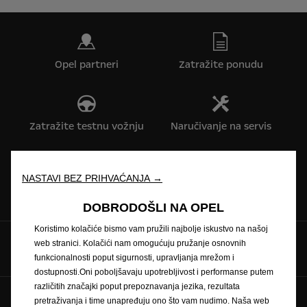
Opel partneri
Zatražite ponudu
Zatražite testnu vožnju
Naručivanje na servis
NASTAVI BEZ PRIHVAĆANJA →
Konfigurator
Cjenici
DOBRODOŠLI NA OPEL
Koristimo kolačiće bismo vam pružili najbolje iskustvo na našoj
web stranici. Kolačići nam omogućuju pružanje osnovnih
Pratite nas na
funkcionalnosti poput sigurnosti, upravljanja mrežom i
dostupnosti.Oni poboljšavaju upotrebljivost i performanse putem
različitih značajki poput prepoznavanja jezika, rezultata
pretraživanja i time unapređuju ono što vam nudimo. Naša web
Pravilnik o zaštiti privatnosti
Politika kolačića