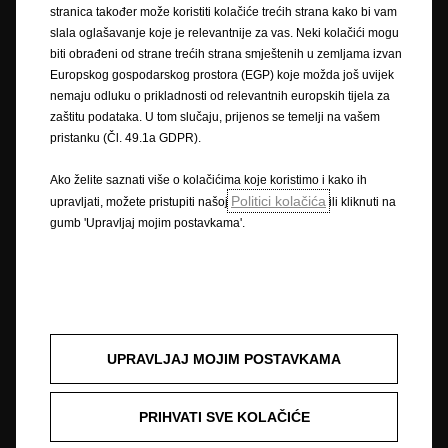
stranica također može koristiti kolačiće trećih strana kako bi vam
Zaštitni znak i autorska prava
slala oglašavanje koje je relevantnije za vas. Neki kolačići mogu
Novi podaci o potrošnji goriva
Pravna obavijest
biti obrađeni od strane trećih strana smještenih u zemljama izvan
Recikliranje
Homologacija vozila
Opel u svijetu
Europskog gospodarskog prostora (EGP) koje možda još uvijek
Izjave o sukladnosti
Kontakt
Tehničke informacije
nemaju odluku o prikladnosti od relevantnih europskih tijela za
Postavke kolačića
zaštitu podataka. U tom slučaju, prijenos se temelji na vašem
pristanku (Čl. 49.1a GDPR).
Ako želite saznati više o kolačićima koje koristimo i kako ih
Slika može prikazivati dodatnu opremu.
Politici kolačića
upravljati, možete pristupiti našoj
ili kliknuti na
gumb 'Upravljaj mojim postavkama'.
Cijene su informativne. Preporučena maloprodajna cijena vozila uključuje
PDV i posebni porez (trošarinu) kod vozila koja su u obvezi plaćanja
posebnog poreza na motorna vozila. Vaš ovlašteni Opel partner može
Vam dati točne informacije. Podaci su informativni. AW OPL Distribution
Kft. sa svojom tvrtkom-kćeri AW CRO Distribution d.o.o. i ovlašteni Opel
partneri ne snosi nikakvu odgovornost.
UPRAVLJAJ MOJIM POSTAVKAMA
Opisi i ilustracije značajki mogu se odnositi na ili prikazivati dodatnu
opremu koja nije uključena u standardnu isporuku. Sadržani podaci bili
su točni u vrijeme objavljivanja. Pridržavamo pravo na izmjene u dizajnu i
PRIHVATI SVE KOLAČIĆE
opremi. Prikazane boje su samo približne stvarnim bojama. Ilustrirana