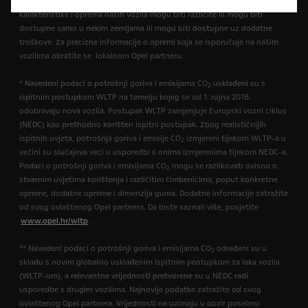
dodatna oprema dostupna je uz nadoplatu. Dostupnost, tehničke
karakteristike i oprema naših vozila mogu biti različite ili mogu biti
dostupne samo u nekim zemljama ili mogu biti dostupne uz dodatne
troškove. Za precizne informacije o opremi koja se isporučuje na našim
vozilima obratite se lokalnom Opel partneru.
* Navedeni podaci o potrošnji goriva i emisijama CO
usklađeni su s
2
ispitnim postupkom WLTP na temelju kojeg se od 1. rujna 2018.
odobravaju nova vozila. Postupak WLTP zamjenjuje Europski vozni ciklus
(NEDC) kao prethodno korišten ispitni postupak. Zbog realističnijih
ispitnih uvjeta, potrošnja goriva i emisije CO
izmjereni tijekom WLTP-a u
2
većini su slučajeva veći u usporedbi s onima izmjerenima tijekom NEDC-a.
Podaci o potrošnji goriva i emisijama CO
mogu se razlikovati ovisno o
2
stvarnim uvjetima korištenja i različitim čimbenicima, poput konkretne
opreme, dodatne opreme i dimenzija guma. Dodatne informacije zatražite
od svog ovlaštenog Opel partnera. Da biste saznali više, posjetite
www.opel.hr/wltp
.
** Navedeni podaci o potrošnji goriva i emisijama CO
određeni su u
2
skladu s novim globalno usklađenim ispitnim postupkom za laka vozila
(WLTP-om), a relevantne vrijednosti pretvorene su u NEDC radi
usporedbe s drugim vozilima. Najnovije podatke zatražite od svog
ovlaštenog Opel partnera. Vrijednosti ne uzimaju u obzir posebnu