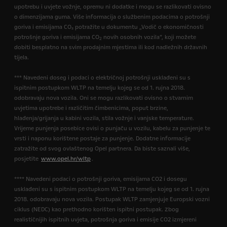
upotrebu i uvjete vožnje, opremu ni dodatke i mogu se razlikovati ovisno
o dimenzijama guma. Više informacija o službenim podacima o potrošnji
goriva i emisijama CO₂ potražite u dokumentu „Vodič o ekonomičnosti
potrošnje goriva i emisijama CO
novih osobnih vozila”, koji možete
2
dobiti besplatno na svim prodajnim mjestima ili kod nadležnih državnih
tijela.
*** Navedeni doseg i podaci o električnoj potrošnji usklađeni su s
ispitnim postupkom WLTP na temelju kojeg se od 1. rujna 2018.
odobravaju nova vozila. Oni se mogu razlikovati ovisno o stvarnim
uvjetima upotrebe i različitim čimbenicima, poput brzine,
hlađenja/grijanja u kabini vozila, stila vožnje i vanjske temperature.
Vrijeme punjenja posebice ovisi o punjaču u vozilu, kabelu za punjenje te
vrsti i naponu korištene postaje za punjenje. Dodatne informacije
zatražite od svog ovlaštenog Opel partnera. Da biste saznali više,
posjetite
www.opel.hr/wltp
.
**** Navedeni podaci o potrošnji goriva, emisijama CO2 i dosegu
usklađeni su s ispitnim postupkom WLTP na temelju kojeg se od 1. rujna
2018. odobravaju nova vozila. Postupak WLTP zamjenjuje Europski vozni
ciklus (NEDC) kao prethodno korišten ispitni postupak. Zbog
realističnijih ispitnih uvjeta, potrošnja goriva i emisije CO2 izmjereni