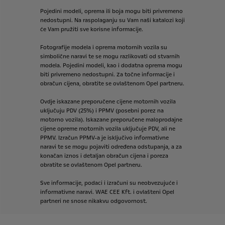
Pojedini
modeli,
oprema
ili
boja
mogu
biti
privremeno
nedostupni.
Na
raspolaganju
su
Vam
naši
katalozi
koji
će
Vam
pružiti
sve
korisne
informacije.
Fotografije
modela
i
oprema
motornih
vozila
su
simbolične
naravi
te
se
mogu
razlikovati
od
stvarnih
modela.
Pojedini
modeli,
kao
i
dodatna
oprema
mogu
biti
privremeno
nedostupni.
Za
točne
informacije
i
obračun
cijena,
obratite
se
ovlaštenom
Opel
partneru.
Ovdje
iskazane
preporučene
cijene
motornih
vozila
uključuju
PDV
(25%)
i
PPMV
(posebni
porez
na
motorno
vozila).
Iskazane
preporučene
maloprodajne
cijene
opreme
motornih
vozila
uključuje
PDV,
ali
ne
PPMV.
Izračun
PPMV-a
je
isključivo
informativne
naravi
te
se
mogu
pojaviti
određena
odstupanja,
a
za
konačan
iznos
i
detaljan
obračun
cijena
i
poreza
obratite
se
ovlaštenom
Opel
partneru.
Sve
informacije,
podaci
i
izračuni
su
neobvezujuće
i
informativne
naravi.
WAE
CEE
Kft.
i
ovlašteni
Opel
partneri
ne
snose
nikakvu
odgovornost.