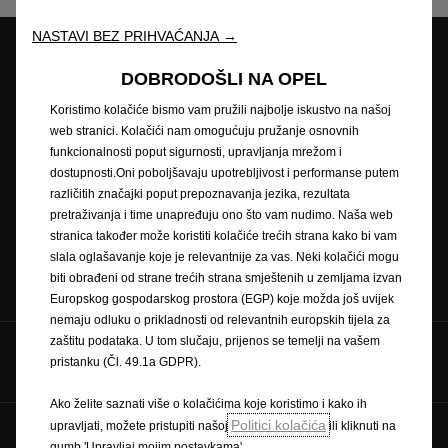
NASTAVI BEZ PRIHVAĆANJA →
DOBRODOŠLI NA OPEL
Opel partneri
Zatražite ponudu
Koristimo kolačiće bismo vam pružili najbolje iskustvo na našoj
web stranici. Kolačići nam omogućuju pružanje osnovnih
funkcionalnosti poput sigurnosti, upravljanja mrežom i
dostupnosti.Oni poboljšavaju upotrebljivost i performanse putem
Zatražite testnu vožnju
Naručivanje na servis
različitih značajki poput prepoznavanja jezika, rezultata
pretraživanja i time unapređuju ono što vam nudimo. Naša web
stranica također može koristiti kolačiće trećih strana kako bi vam
slala oglašavanje koje je relevantnije za vas. Neki kolačići mogu
Konfigurator
Cjenici
biti obrađeni od strane trećih strana smještenih u zemljama izvan
Europskog gospodarskog prostora (EGP) koje možda još uvijek
nemaju odluku o prikladnosti od relevantnih europskih tijela za
zaštitu podataka. U tom slučaju, prijenos se temelji na vašem
Pratite nas na
pristanku (Čl. 49.1a GDPR).
Ako želite saznati više o kolačićima koje koristimo i kako ih
Politici kolačića
upravljati, možete pristupiti našoj
ili kliknuti na
Pravilnik o zaštiti privatnosti
Politika kolačića
gumb 'Upravljaj mojim postavkama'.