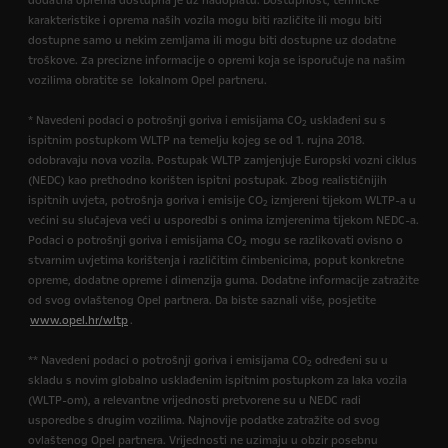
dodatna oprema dostupna je uz nadoplatu. Dostupnost, tehničke
karakteristike i oprema naših vozila mogu biti različite ili mogu biti
dostupne samo u nekim zemljama ili mogu biti dostupne uz dodatne
troškove. Za precizne informacije o opremi koja se isporučuje na našim
vozilima obratite se lokalnom Opel partneru.
* Navedeni podaci o potrošnji goriva i emisijama CO
usklađeni su s
2
ispitnim postupkom WLTP na temelju kojeg se od 1. rujna 2018.
odobravaju nova vozila. Postupak WLTP zamjenjuje Europski vozni ciklus
(NEDC) kao prethodno korišten ispitni postupak. Zbog realističnijih
ispitnih uvjeta, potrošnja goriva i emisije CO
izmjereni tijekom WLTP-a u
2
većini su slučajeva veći u usporedbi s onima izmjerenima tijekom NEDC-a.
Podaci o potrošnji goriva i emisijama CO
mogu se razlikovati ovisno o
2
stvarnim uvjetima korištenja i različitim čimbenicima, poput konkretne
opreme, dodatne opreme i dimenzija guma. Dodatne informacije zatražite
od svog ovlaštenog Opel partnera. Da biste saznali više, posjetite
www.opel.hr/wltp
.
** Navedeni podaci o potrošnji goriva i emisijama CO
određeni su u
2
skladu s novim globalno usklađenim ispitnim postupkom za laka vozila
(WLTP-om), a relevantne vrijednosti pretvorene su u NEDC radi
usporedbe s drugim vozilima. Najnovije podatke zatražite od svog
ovlaštenog Opel partnera. Vrijednosti ne uzimaju u obzir posebnu