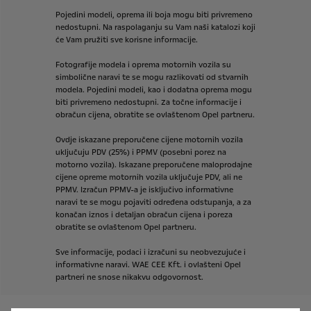
Pojedini
modeli,
oprema
ili
boja
mogu
biti
privremeno
nedostupni.
Na
raspolaganju
su
Vam
naši
katalozi
koji
će
Vam
pružiti
sve
korisne
informacije.
Fotografije
modela
i
oprema
motornih
vozila
su
simbolične
naravi
te
se
mogu
razlikovati
od
stvarnih
modela.
Pojedini
modeli,
kao
i
dodatna
oprema
mogu
biti
privremeno
nedostupni.
Za
točne
informacije
i
obračun
cijena,
obratite
se
ovlaštenom
Opel
partneru.
Ovdje
iskazane
preporučene
cijene
motornih
vozila
uključuju
PDV
(25%)
i
PPMV
(posebni
porez
na
motorno
vozila).
Iskazane
preporučene
maloprodajne
cijene
opreme
motornih
vozila
uključuje
PDV,
ali
ne
PPMV.
Izračun
PPMV-a
je
isključivo
informativne
naravi
te
se
mogu
pojaviti
određena
odstupanja,
a
za
konačan
iznos
i
detaljan
obračun
cijena
i
poreza
obratite
se
ovlaštenom
Opel
partneru.
Sve
informacije,
podaci
i
izračuni
su
neobvezujuće
i
informativne
naravi.
WAE
CEE
Kft.
i
ovlašteni
Opel
partneri
ne
snose
nikakvu
odgovornost.