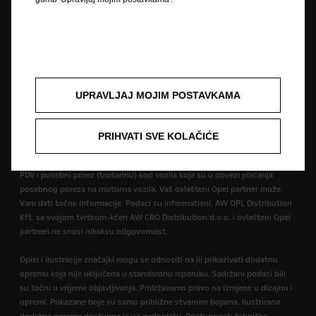
Zaštitni znak i autorska prava
Novi podaci o potrošnji goriva
Pravna obavijest
Recikliranje
Homologacija vozila
Opel u svijetu
Izjave o sukladnosti
Kontakt
Tehničke informacije
Postavke kolačića
UPRAVLJAJ MOJIM POSTAVKAMA
Slika može prikazivati dodatnu opremu.
PRIHVATI SVE KOLAČIĆE
Cijene su informativne. Preporučena maloprodajna cijena vozila uključuje
PDV i posebni porez (trošarinu) kod vozila koja su u obvezi plaćanja
posebnog poreza na motorna vozila. Vaš ovlašteni Opel partner može
Vam dati točne informacije. Podaci su informativni. AW OPL Distribution
Kft. sa svojom tvrtkom-kćeri AW CRO Distribution d.o.o. i ovlašteni Opel
partneri ne snosi nikakvu odgovornost.
Opisi i ilustracije značajki mogu se odnositi na ili prikazivati dodatnu
opremu koja nije uključena u standardnu isporuku. Sadržani podaci bili
su točni u vrijeme objavljivanja. Pridržavamo pravo na izmjene u dizajnu i
opremi. Prikazane boje su samo približne stvarnim bojama. Ilustrirana