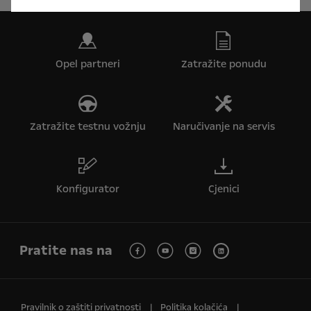
Opel partneri
Zatražite ponudu
Zatražite testnu vožnju
Naručivanje na servis
Konfigurator
Cjenici
Pratite nas na
Pravilnik o zaštiti privatnosti
Politika kolačića