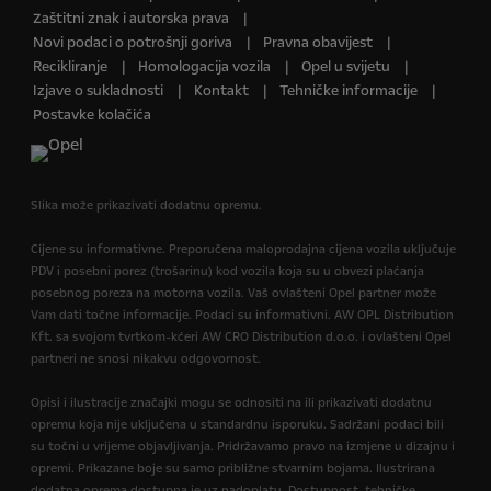
Zaštitni znak i autorska prava
Novi podaci o potrošnji goriva
Pravna obavijest
Recikliranje
Homologacija vozila
Opel u svijetu
Izjave o sukladnosti
Kontakt
Tehničke informacije
Postavke kolačića
Slika može prikazivati dodatnu opremu.
Cijene su informativne. Preporučena maloprodajna cijena vozila uključuje
PDV i posebni porez (trošarinu) kod vozila koja su u obvezi plaćanja
posebnog poreza na motorna vozila. Vaš ovlašteni Opel partner može
Vam dati točne informacije. Podaci su informativni. AW OPL Distribution
Kft. sa svojom tvrtkom-kćeri AW CRO Distribution d.o.o. i ovlašteni Opel
partneri ne snosi nikakvu odgovornost.
Opisi i ilustracije značajki mogu se odnositi na ili prikazivati dodatnu
opremu koja nije uključena u standardnu isporuku. Sadržani podaci bili
su točni u vrijeme objavljivanja. Pridržavamo pravo na izmjene u dizajnu i
opremi. Prikazane boje su samo približne stvarnim bojama. Ilustrirana
dodatna oprema dostupna je uz nadoplatu. Dostupnost, tehničke