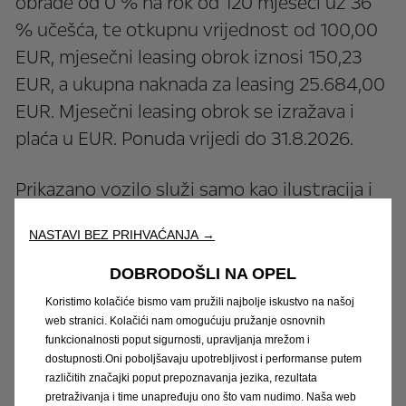
obrade od 0 % na rok od 120 mjeseci uz 36
% učešća, te otkupnu vrijednost od 100,00
EUR, mjesečni leasing obrok iznosi 150,23
EUR, a ukupna naknada za leasing 25.684,00
EUR. Mjesečni leasing obrok se izražava i
plaća u EUR. Ponuda vrijedi do 31.8.2026.
Prikazano vozilo služi samo kao ilustracija i
može prikazivati dodatnu opremu dostupnu
NASTAVI BEZ PRIHVAĆANJA →
uz nadoplatu.
DOBRODOŠLI NA OPEL
Prosječna kombinirana potrošnja goriva i
Koristimo kolačiće bismo vam pružili najbolje iskustvo na našoj
prosječna emisija CO₂ Opel Mokka modela:
web stranici. Kolačići nam omogućuju pružanje osnovnih
funkcionalnosti poput sigurnosti, upravljanja mrežom i
4,9 – 5,7 l/100 km i 110 – 129 g/km.
dostupnosti.Oni poboljšavaju upotrebljivost i performanse putem
različitih značajki poput prepoznavanja jezika, rezultata
Jamstva za nova osobna motorna vozila u
pretraživanja i time unapređuju ono što vam nudimo. Naša web