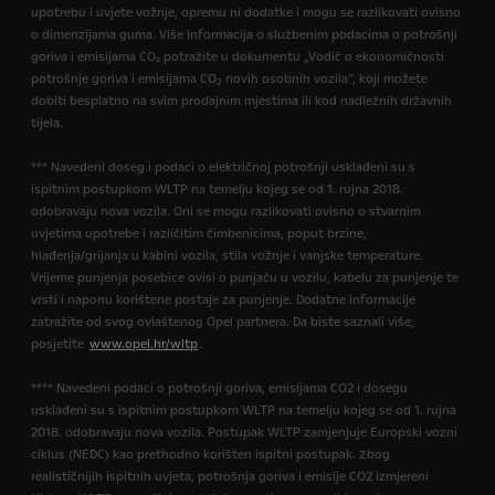
upotrebu i uvjete vožnje, opremu ni dodatke i mogu se razlikovati ovisno
o dimenzijama guma. Više informacija o službenim podacima o potrošnji
goriva i emisijama CO₂ potražite u dokumentu „Vodič o ekonomičnosti
potrošnje goriva i emisijama CO
novih osobnih vozila”, koji možete
2
dobiti besplatno na svim prodajnim mjestima ili kod nadležnih državnih
tijela.
*** Navedeni doseg i podaci o električnoj potrošnji usklađeni su s
ispitnim postupkom WLTP na temelju kojeg se od 1. rujna 2018.
odobravaju nova vozila. Oni se mogu razlikovati ovisno o stvarnim
uvjetima upotrebe i različitim čimbenicima, poput brzine,
hlađenja/grijanja u kabini vozila, stila vožnje i vanjske temperature.
Vrijeme punjenja posebice ovisi o punjaču u vozilu, kabelu za punjenje te
vrsti i naponu korištene postaje za punjenje. Dodatne informacije
zatražite od svog ovlaštenog Opel partnera. Da biste saznali više,
posjetite
www.opel.hr/wltp
.
**** Navedeni podaci o potrošnji goriva, emisijama CO2 i dosegu
usklađeni su s ispitnim postupkom WLTP na temelju kojeg se od 1. rujna
2018. odobravaju nova vozila. Postupak WLTP zamjenjuje Europski vozni
ciklus (NEDC) kao prethodno korišten ispitni postupak. Zbog
realističnijih ispitnih uvjeta, potrošnja goriva i emisije CO2 izmjereni