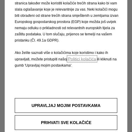
stranica također može koristiti kolačiće trećih strana kako bi vam
trajanju od 8 godina uključuju, opće
slala oglašavanje koje je relevantnije za vas. Neki kolačići mogu
komercijalno jamstvo za 1. i 2. godinu
biti obrađeni od strane trećih strana smještenih u zemljama izvan
Europskog gospodarskog prostora (EGP) koje možda još uvijek
starosti (bez obzira na kilometražu) te
nemaju odluku o prikladnosti od relevantnih europskih tijela za
produljeno jamstvo FlexCare od 3. do isteka
zaštitu podataka. U tom slučaju, prijenos se temelji na vašem
8. godine starosti ili do 150.000 prijeđenih
pristanku (Čl. 49.1a GDPR).
kilometara (ovisno što prije nastupi).
Ako želite saznati više o kolačićima koje koristimo i kako ih
Pojedinosti i opseg usluga obuhvaćenih
Politici kolačića
upravljati, možete pristupiti našoj
ili kliknuti na
gumb 'Upravljaj mojim postavkama'.
Opel FlexCare produljenom jamstvu možete
pronaći u Općim uvjetima Opel FlexCare, a
pod kojima se isti primjenjuju.
Podaci su informativni. AW OPL Distribution
UPRAVLJAJ MOJIM POSTAVKAMA
Kft. i ovlašteni Opel partneri ne snose
nikakvu odgovornost.
PRIHVATI SVE KOLAČIĆE