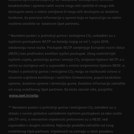
karakteristike i oprema naših vozila mogu biti različite ili mogu biti
dostupne samo u nekim zemljama ili mogu biti dostupne uz dodatne
troškove. Za precizne informacije o opremi koja se isporučuje na našim
vozilima obratite se lokalnom Opel partneru.
* Navedeni podaci o potrošnji goriva i emisijama CO
usklađeni su s
2
ispitnim postupkom WLTP na temelju kojeg se od 1. rujna 2018.
odobravaju nova vozila. Postupak WLTP zamjenjuje Europski vozni ciklus
(NEDC) kao prethodno korišten ispitni postupak. Zbog realističnijih
ispitnih uvjeta, potrošnja goriva i emisije CO
izmjereni tijekom WLTP-a u
2
većini su slučajeva veći u usporedbi s onima izmjerenima tijekom NEDC-a.
Podaci o potrošnji goriva i emisijama CO
mogu se razlikovati ovisno o
2
stvarnim uvjetima korištenja i različitim čimbenicima, poput konkretne
opreme, dodatne opreme i dimenzija guma. Dodatne informacije zatražite
od svog ovlaštenog Opel partnera. Da biste saznali više, posjetite
www.opel.hr/wltp
.
** Navedeni podaci o potrošnji goriva i emisijama CO
određeni su u
2
skladu s novim globalno usklađenim ispitnim postupkom za laka vozila
(WLTP-om), a relevantne vrijednosti pretvorene su u NEDC radi
usporedbe s drugim vozilima. Najnovije podatke zatražite od svog
ovlaštenog Opel partnera. Vrijednosti ne uzimaju u obzir posebnu