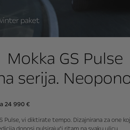
Mokka GS Pulse
na serija. Neoponovl
za 24 990 €
ulse, vi diktirate tempo. Dizajnirana za one koji
cija donosi pulsirajući ritam na svaku ulicu.