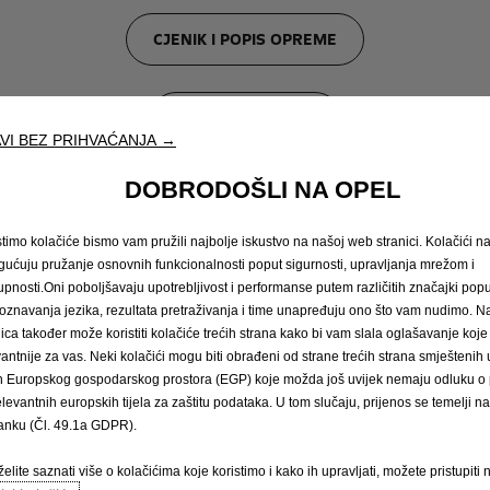
CJENIK I POPIS OPREME
ZATRAŽI PONUDU
VI BEZ PRIHVAĆANJA →
DOBRODOŠLI NA OPEL
REZERVIRAJ TEST VOŽNJU
stimo kolačiće bismo vam pružili najbolje iskustvo na našoj web stranici. Kolačići 
ućuju pružanje osnovnih funkcionalnosti poput sigurnosti, upravljanja mrežom i
PRONAĐI OPEL PARTNERA
upnosti.Oni poboljšavaju upotrebljivost i performanse putem različitih značajki popu
oznavanja jezika, rezultata pretraživanja i time unapređuju ono što vam nudimo. 
nica također može koristiti kolačiće trećih strana kako bi vam slala oglašavanje koje
vantnije za vas. Neki kolačići mogu biti obrađeni od strane trećih strana smješteni
rtnera za više detalja.
n Europskog gospodarskog prostora (EGP) koje možda još uvijek nemaju odluku o p
elevantnih europskih tijela za zaštitu podataka. U tom slučaju, prijenos se temelji 
tanku (Čl. 49.1a GDPR).
prikazivati dodatnu opremu dostupnu uz nadoplatu.
elite saznati više o kolačićima koje koristimo i kako ih upravljati, možete pristupiti 