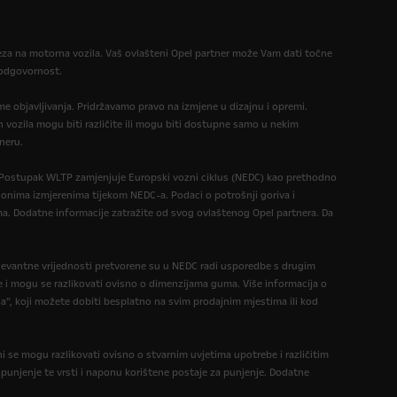
reza na motorna vozila. Vaš ovlašteni Opel partner može Vam dati točne
u odgovornost.
eme objavljivanja. Pridržavamo pravo na izmjene u dizajnu i opremi.
 vozila mogu biti različite ili mogu biti dostupne samo u nekim
neru.
. Postupak WLTP zamjenjuje Europski vozni ciklus (NEDC) kao prethodno
 onima izmjerenima tijekom NEDC-a. Podaci o potrošnji goriva i
a. Dodatne informacije zatražite od svog ovlaštenog Opel partnera. Da
levantne vrijednosti pretvorene su u NEDC radi usporedbe s drugim
e i mogu se razlikovati ovisno o dimenzijama guma. Više informacija o
a”, koji možete dobiti besplatno na svim prodajnim mjestima ili kod
i se mogu razlikovati ovisno o stvarnim uvjetima upotrebe i različitim
a punjenje te vrsti i naponu korištene postaje za punjenje. Dodatne