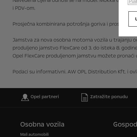
Navedena cijena odnosi se na model: Mokka GS Pulse 1
Poli
i PDV-om.
Prosječna kombinirana potrošnja goriva i prosječna e
Jamstva za nova osobna motorna vozila u trajanju od 8
produljeno jamstvo FlexCare od 3. do isteka 8. godine
Opel FlexCare produljenom jamstvu možete pronaći u O
Podaci su informativni. AW OPL Distribution Kft. i o
Opel partneri
Zatražite ponudu
Osobna vozila
Gospod
Mali automobili