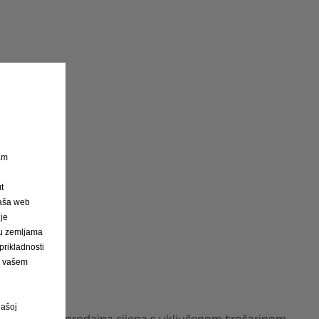
nam
t
Naša web
 je
h u zemljama
rikladnosti
na vašem
našoj