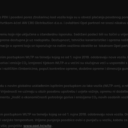
je PDV i posebni porez (trošarinu) kod vozila koja su u obvezi plaćanja posebnog po
 tvrtkom-kćeri AW CRO Distribution d.o.o. i ovlašteni Opel partneri ne snosi nikakv
opremu koja nije uključena u standardnu isporuku. Sadržani podaci bili su točni u vrij
oprema dostupna je uz nadoplatu. Dostupnost, tehničke karakteristike i oprema naših
macije o opremi koja se isporučuje na našim vozilima obratite se lokalnom Opel part
itnim postupkom WLTP na temelju kojeg se od 1. rujna 2018. odobravaju nova vozila
oriva i emisije CO
izmjereni tijekom WLTP-a u većini su slučajeva veći u usporedbi s
2
a i različitim čimbenicima, poput konkretne opreme, dodatne opreme i dimenzija gum
du s novim globalno usklađenim ispitnim postupkom za laka vozila (WLTP-om), a re
. Vrijednosti ne uzimaju u obzir posebnu upotrebu i uvjete vožnje, opremu ni dodatk
umentu „Vodič o ekonomičnosti potrošnje goriva i emisijama CO
novih osobnih vozil
2
tnim postupkom WLTP na temelju kojeg se od 1. rujna 2018. odobravaju nova vozila. On
e i vanjske temperature. Vrijeme punjenja posebice ovisi o punjaču u vozilu, kabelu z
 više, posjetite
www.opel.hr/wltp
.