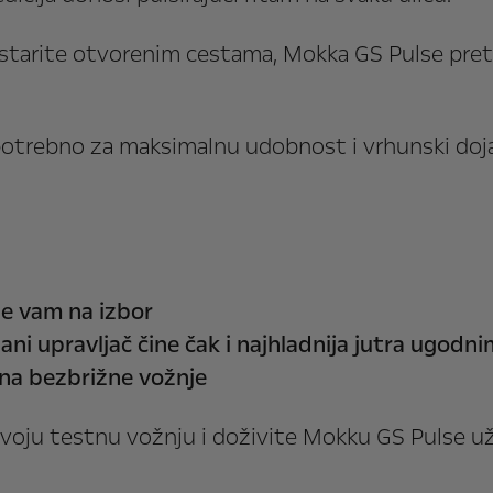
 krstarite otvorenim cestama, Mokka GS Pulse pret
potrebno za maksimalnu udobnost i vrhunski doj
je vam na izbor
jani upravljač čine čak i najhladnija jutra ugodn
ina bezbrižne vožnje
 svoju testnu vožnju i doživite Mokku GS Pulse už