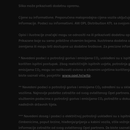
Slika može prikazivati dodatnu opremu.
Cijene su informativne. Preporučena maloprodajna cijena vozila uključu
informacije. Podaci su informativni. AW OPL Distribution Kft. sa svojom
Opisi i ilustracije značajki mogu se odnositi na ili prikazivati dodatnu 
Prikazane boje su samo približne stvarnim bojama. Ilustrirana dodatna 
zemljama ili mogu biti dostupne uz dodatne troškove. Za precizne infor
* Navedeni podaci o potrošnji goriva i emisijama CO
usklađeni su s isp
2
korišten ispitni postupak. Zbog realističnijih ispitnih uvjeta, potrošnja g
emisijama CO
mogu se razlikovati ovisno o stvarnim uvjetima korištenj
2
biste saznali više, posjetite
www.opel.hr/wltp
.
** Navedeni podaci o potrošnji goriva i emisijama CO
određeni su u skla
2
vozilima. Najnovije podatke zatražite od svog ovlaštenog Opel partnera
službenim podacima o potrošnji goriva i emisijama CO₂ potražite u dok
nadležnih državnih tijela.
*** Navedeni doseg i podaci o električnoj potrošnji usklađeni su s ispi
čimbenicima, poput brzine, hlađenja/grijanja u kabini vozila, stila vožnj
informacije zatražite od svog ovlaštenog Opel partnera. Da biste saznali