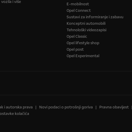
ozila i više
E-mobilnost
Opel Connect
Sustavi za informiranje i zabavu
Konceptni automobili
Tehnološki videozapisi
Opel Classic
Opel lifestyle shop
Opel post
Opel Experimental
ak i autorska prava
Novi podaci o potrošnji goriva
Pravna obavijest
ostavke kolačića