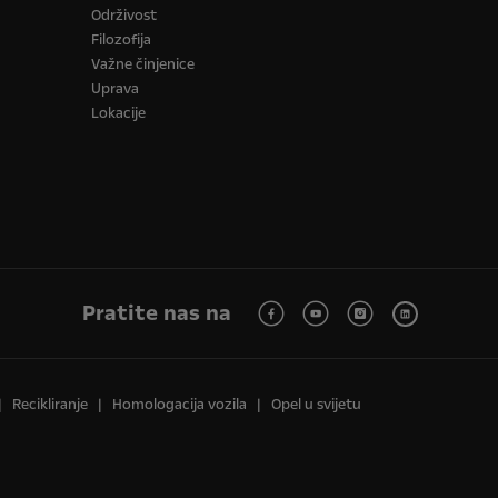
Održivost
Filozofija
Važne činjenice
Uprava
Lokacije
Pratite nas na
Recikliranje
Homologacija vozila
Opel u svijetu