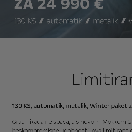
Limitira
130 KS, automatik, metalik, Winter paket 
Grad nikada ne spava, a s novom Mokkom GS P
beskompromisne udobnosti, ova limitirana edi