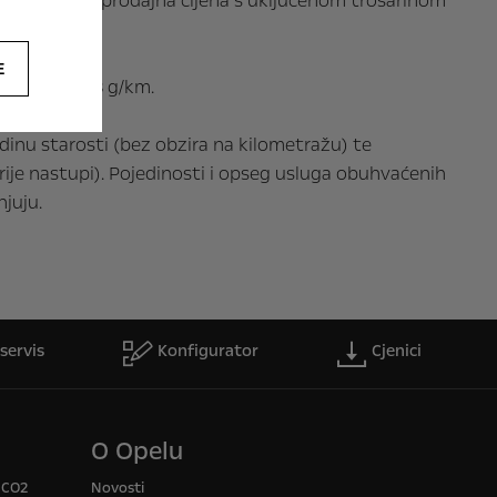
akcijska maloprodajna cijena s uključenom trošarinom
E
 i 110 – 138 g/km.
dinu starosti (bez obzira na kilometražu) te
prije nastupi). Pojedinosti i opseg usluga obuhvaćenih
juju.
servis
Konfigurator
Cjenici
O Opelu
a CO2
Novosti