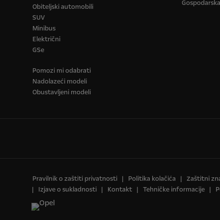
Gospodarska v
Obiteljski automobili
SUV
Minibus
Električni
GSe
Pomozi mi odabrati
Nadolazeći modeli
Obustavljeni modeli
Pravilnik o zaštiti privatnosti
Politika kolačića
Zaštitni zn
Izjave o sukladnosti
Kontakt
Tehničke informacije
P