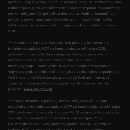
upotrebu i uvjete vožnje, opremu ni dodatke i mogu se razlikovati ovisno
o dimenzijama guma. Više informacija o službenim podacima o potrošnji
goriva i emisijama CO₂ potražite u dokumentu „Vodič o ekonomičnosti
potrošnje goriva i emisijama CO
novih osobnih vozila”, koji možete
2
dobiti besplatno na svim prodajnim mjestima ili kod nadležnih državnih
tijela.
*** Navedeni doseg i podaci o električnoj potrošnji usklađeni su s
ispitnim postupkom WLTP na temelju kojeg se od 1. rujna 2018.
odobravaju nova vozila. Oni se mogu razlikovati ovisno o stvarnim
uvjetima upotrebe i različitim čimbenicima, poput brzine,
hlađenja/grijanja u kabini vozila, stila vožnje i vanjske temperature.
Vrijeme punjenja posebice ovisi o punjaču u vozilu, kabelu za punjenje te
vrsti i naponu korištene postaje za punjenje. Dodatne informacije
zatražite od svog ovlaštenog Opel partnera. Da biste saznali više,
posjetite
www.opel.hr/wltp
.
**** Navedeni podaci o potrošnji goriva, emisijama CO2 i dosegu
usklađeni su s ispitnim postupkom WLTP na temelju kojeg se od 1. rujna
2018. odobravaju nova vozila. Postupak WLTP zamjenjuje Europski vozni
ciklus (NEDC) kao prethodno korišten ispitni postupak. Zbog
realističnijih ispitnih uvjeta, potrošnja goriva i emisije CO2 izmjereni
tijekom WLTP-a u većini su slučajeva veći u usporedbi s onima