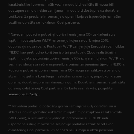
karakteristike i oprema naših vozila mogu biti različite ili mogu biti
dostupne samo u nekim zemljama ili mogu biti dostupne uz dodatne
troškove. Za precizne informacije o opremi koja se isporučuje na našim
vozilima obratite se lokalnom Opel partneru.
* Navedeni podaci o potrošnji goriva i emisijama CO
usklađeni su s
2
ispitnim postupkom WLTP na temelju kojeg se od 1. rujna 2018.
odobravaju nova vozila. Postupak WLTP zamjenjuje Europski vozni ciklus
(NEDC) kao prethodno korišten ispitni postupak. Zbog realističnijih
ispitnih uvjeta, potrošnja goriva i emisije CO
izmjereni tijekom WLTP-a u
2
većini su slučajeva veći u usporedbi s onima izmjerenima tijekom NEDC-a.
Podaci o potrošnji goriva i emisijama CO
mogu se razlikovati ovisno o
2
stvarnim uvjetima korištenja i različitim čimbenicima, poput konkretne
opreme, dodatne opreme i dimenzija guma. Dodatne informacije zatražite
od svog ovlaštenog Opel partnera. Da biste saznali više, posjetite
www.opel.hr/wltp
.
** Navedeni podaci o potrošnji goriva i emisijama CO
određeni su u
2
skladu s novim globalno usklađenim ispitnim postupkom za laka vozila
(WLTP-om), a relevantne vrijednosti pretvorene su u NEDC radi
usporedbe s drugim vozilima. Najnovije podatke zatražite od svog
ovlaštenog Opel partnera. Vrijednosti ne uzimaju u obzir posebnu