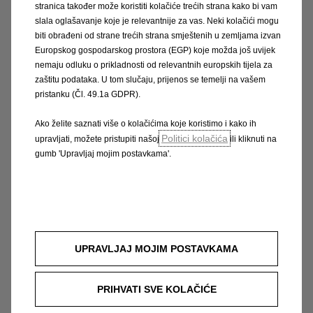
stranica također može koristiti kolačiće trećih strana kako bi vam
1 € ili u GS i Ultimate razini opreme Winter paket
slala oglašavanje koje je relevantnije za vas. Neki kolačići mogu
opreme za 1 €.
biti obrađeni od strane trećih strana smještenih u zemljama izvan
Europskog gospodarskog prostora (EGP) koje možda još uvijek
nemaju odluku o prikladnosti od relevantnih europskih tijela za
Prilikom kupnje Opel Frontere i Grandlanda u ovoj
zaštitu podataka. U tom slučaju, prijenos se temelji na vašem
akciji uz Opel financiranje putem OTP ili PBZ leasinga
pristanku (Čl. 49.1a GDPR).
ostvaruje se dodatna ušteda na ukupnu cijenu vozila
u visini 500 € (PDV uključen), te se za istu dodatno
Ako želite saznati više o kolačićima koje koristimo i kako ih
Politici kolačića
upravljati, možete pristupiti našoj
ili kliknuti na
umanjuje iskazana cijena vozila Opel Frontera ili
gumb 'Upravljaj mojim postavkama'.
Grandland. Za detaljnije informacije obratite se
ovlaštenom Opel partneru.
Prosječna kombinirana potrošnja goriva i prosječna
emisija CO₂ prikazanih modela: Opel Mokka 4,9 – 5,7
UPRAVLJAJ MOJIM POSTAVKAMA
l/100 km i 110 – 129 g/km, Opel Frontera 5,3 – 5,4 l/100
km i 119 – 122 g/km, Opel Grandland 5,5 – 5,6 l/100 km
i 124 – 128 g/km, Opel Corsa 4,6 – 5,4 l/100 km i 104 –
PRIHVATI SVE KOLAČIĆE
121 g/km, Opel Astra 4,9 – 5,0 l/100 km i 109 – 130