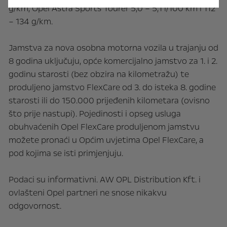
g/km, Opel Astra Sports Tourer 5,0 – 5,1 l/100 km i 112
– 134 g/km.
Jamstva za nova osobna motorna vozila u trajanju od
8 godina uključuju, opće komercijalno jamstvo za 1. i 2.
godinu starosti (bez obzira na kilometražu) te
produljeno jamstvo FlexCare od 3. do isteka 8. godine
starosti ili do 150.000 prijeđenih kilometara (ovisno
što prije nastupi). Pojedinosti i opseg usluga
obuhvaćenih Opel FlexCare produljenom jamstvu
možete pronaći u Općim uvjetima Opel FlexCare, a
pod kojima se isti primjenjuju.
Podaci su informativni. AW OPL Distribution Kft. i
ovlašteni Opel partneri ne snose nikakvu
odgovornost.