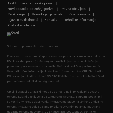
Zaštitni znak i autorska prava
Novi podaci o potrošnji goriva
Pravna obavijest
Recikliranje
Homologacija vozila
Opel u svijetu
Izjave o sukladnosti
Kontakt
Tehničke informacije
Postavke kolačića
Slika može prikazivati dodatnu opremu.
Cijene su informativne. Preporučena maloprodajna cijena vozila uključuje
PDV i posebni porez (trošarinu) kod vozila koja su u obvezi plaćanja
posebnog poreza na motorna vozila. Vaš ovlašteni Opel partner može
Vam dati točne informacije. Podaci su informativni. AW OPL Distribution
Kft. sa svojom tvrtkom-kćeri AW CRO Distribution d.o.o. i ovlašteni Opel
partneri ne snosi nikakvu odgovornost.
Opisi i ilustracije značajki mogu se odnositi na ili prikazivati dodatnu
opremu koja nije uključena u standardnu isporuku. Sadržani podaci bili
su točni u vrijeme objavljivanja. Pridržavamo pravo na izmjene u dizajnu i
opremi. Prikazane boje su samo približne stvarnim bojama. Ilustrirana
dodatna oprema dostupna je uz nadoplatu. Dostupnost, tehničke