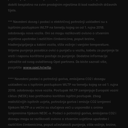
dobiti besplatno na svim prodajnim mjestima ili kod nadležnih državnih
tijela.
*** Navedeni doseg i podaci o električnoj potrošnji usklađeni su s
ispitnim postupkom WLTP na temelju kojeg se od 1. rujna 2018.
odobravaju nova vozila. Oni se mogu razlikovati ovisno o stvarnim
uvjetima upotrebe i različitim čimbenicima, poput brzine,
hlađenja/grijanja u kabini vozila, stila vožnje i vanjske temperature.
Vrijeme punjenja posebice ovisi o punjaču u vozilu, kabelu za punjenje te
vrsti i naponu korištene postaje za punjenje. Dodatne informacije
zatražite od svog ovlaštenog Opel partnera. Da biste saznali više,
posjetite
www.opel.hr/wltp
.
**** Navedeni podaci o potrošnji goriva, emisijama CO2 i dosegu
usklađeni su s ispitnim postupkom WLTP na temelju kojeg se od 1. rujna
2018. odobravaju nova vozila. Postupak WLTP zamjenjuje Europski vozni
ciklus (NEDC) kao prethodno korišten ispitni postupak. Zbog
realističnijih ispitnih uvjeta, potrošnja goriva i emisije CO2 izmjereni
tijekom WLTP-a u većini su slučajeva veći u usporedbi s onima
izmjerenima tijekom NEDC-a. Podaci o potrošnji goriva, emisijama CO2 i
dosegu mogu se razlikovati ovisno o stvarnim uvjetima upotrebe i
različitim čimbenicima, poput učestalosti punjenja, stila vožnje, brzine,