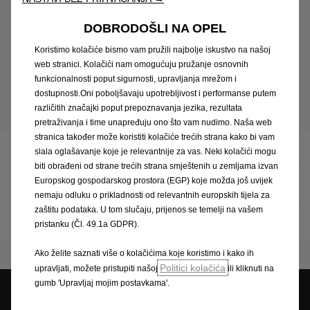
mobilne mreže. Dostupnost i opseg usluge razlikuju se ovisno o zemlji i
vozilu. Opcijska ponuda.
DOBRODOŠLI NA OPEL
Koristimo kolačiće bismo vam pružili najbolje iskustvo na našoj
² Apple CarPlay je zaštićeni znak tvrtke Apple Inc., Android Auto je
web stranici. Kolačići nam omogućuju pružanje osnovnih
zaštićeni znak tvrtke Google Inc. Kompatibilne aplikacije na
funkcionalnosti poput sigurnosti, upravljanja mrežom i
dostupnosti.Oni poboljšavaju upotrebljivost i performanse putem
www.apple.com/de/ios/carplay ili www.android.com/auto
različitih značajki poput prepoznavanja jezika, rezultata
pretraživanja i time unapređuju ono što vam nudimo. Naša web
stranica također može koristiti kolačiće trećih strana kako bi vam
Navigacija
slala oglašavanje koje je relevantnije za vas. Neki kolačići mogu
biti obrađeni od strane trećih strana smještenih u zemljama izvan
Europskog gospodarskog prostora (EGP) koje možda još uvijek
Multimedia
nemaju odluku o prikladnosti od relevantnih europskih tijela za
zaštitu podataka. U tom slučaju, prijenos se temelji na vašem
Radijski prijemnici
pristanku (Čl. 49.1a GDPR).
Ako želite saznati više o kolačićima koje koristimo i kako ih
Politici kolačića
upravljati, možete pristupiti našoj
ili kliknuti na
gumb 'Upravljaj mojim postavkama'.