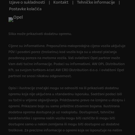
Izjave o sukladnosti
Kontakt
Tehničke informacije
Postavke kolačića
Slika može prikazivati dodatnu opremu.
Cijene su informativne. Preporučena maloprodajna cijena vozila uključuje
PDV i posebni porez (trošarinu) kod vozila koja su u obvezi plaćanja
posebnog poreza na motorna vozila. Vaš ovlašteni Opel partner može
Vam dati točne informacije. Podaci su informativni. AW OPL Distribution
Kft. sa svojom tvrtkom-kćeri AW CRO Distribution d.o.o. i ovlašteni Opel
partneri ne snosi nikakvu odgovornost.
Opisi i ilustracije značajki mogu se odnositi na ili prikazivati dodatnu
opremu koja nije uključena u standardnu isporuku. Sadržani podaci bili
su točni u vrijeme objavljivanja. Pridržavamo pravo na izmjene u dizajnu i
opremi. Prikazane boje su samo približne stvarnim bojama. Ilustrirana
dodatna oprema dostupna je uz nadoplatu. Dostupnost, tehničke
karakteristike i oprema naših vozila mogu biti različite ili mogu biti
dostupne samo u nekim zemljama ili mogu biti dostupne uz dodatne
troškove. Za precizne informacije o opremi koja se isporučuje na našim