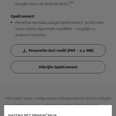
TM1
Google Voice za Android Auto
OpelConnect
:
Pametna ponuda usluga OpelConnect¹ pruža vam
novu razinu sigurnosti i podrške – svugdje i u
svakom trenutku.
Preuzmite brzi vodič [PDF - x,x MB]
Otkrijte OpelConnect
¹ Hitni poziv i poziv u slučaju kvara s pristupom pomoći na cesti dostupni
su kao dodatna oprema u odabranim modelima. Dodatne usluge
zahtijevaju pretplatu/naknadu i ovise o pokrivenosti i dostupnosti
NASTAVI BEZ PRIHVAĆANJA →