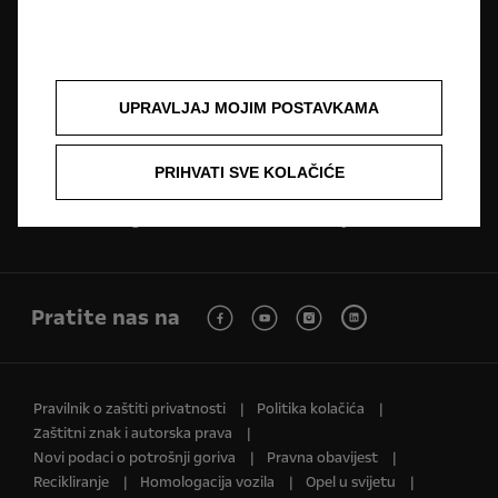
Opel partneri
Zatražite ponudu
UPRAVLJAJ MOJIM POSTAVKAMA
Zatražite testnu vožnju
Naručivanje na servis
PRIHVATI SVE KOLAČIĆE
Konfigurator
Cjenici
Pratite nas na
Pravilnik o zaštiti privatnosti
Politika kolačića
Zaštitni znak i autorska prava
Novi podaci o potrošnji goriva
Pravna obavijest
Recikliranje
Homologacija vozila
Opel u svijetu