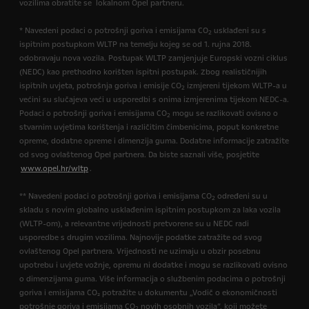
vozilima obratite se lokalnom Opel partneru.
* Navedeni podaci o potrošnji goriva i emisijama CO
usklađeni su s
2
ispitnim postupkom WLTP na temelju kojeg se od 1. rujna 2018.
odobravaju nova vozila. Postupak WLTP zamjenjuje Europski vozni ciklus
(NEDC) kao prethodno korišten ispitni postupak. Zbog realističnijih
ispitnih uvjeta, potrošnja goriva i emisije CO
izmjereni tijekom WLTP-a u
2
većini su slučajeva veći u usporedbi s onima izmjerenima tijekom NEDC-a.
Podaci o potrošnji goriva i emisijama CO
mogu se razlikovati ovisno o
2
stvarnim uvjetima korištenja i različitim čimbenicima, poput konkretne
opreme, dodatne opreme i dimenzija guma. Dodatne informacije zatražite
od svog ovlaštenog Opel partnera. Da biste saznali više, posjetite
www.opel.hr/wltp
.
** Navedeni podaci o potrošnji goriva i emisijama CO
određeni su u
2
skladu s novim globalno usklađenim ispitnim postupkom za laka vozila
(WLTP-om), a relevantne vrijednosti pretvorene su u NEDC radi
usporedbe s drugim vozilima. Najnovije podatke zatražite od svog
ovlaštenog Opel partnera. Vrijednosti ne uzimaju u obzir posebnu
upotrebu i uvjete vožnje, opremu ni dodatke i mogu se razlikovati ovisno
o dimenzijama guma. Više informacija o službenim podacima o potrošnji
goriva i emisijama CO₂ potražite u dokumentu „Vodič o ekonomičnosti
potrošnje goriva i emisijama CO
novih osobnih vozila”, koji možete
2