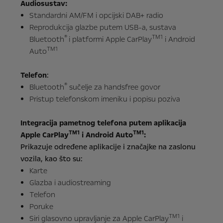
Audiosustav:
Standardni AM/FM i opcijski DAB+ radio
Reprodukcija glazbe putem USB-a, sustava
®
TM1
Bluetooth
i platformi Apple CarPlay
i Android
TM1
Auto
Telefon
:
®
Bluetooth
sučelje za handsfree govor
Pristup telefonskom imeniku i popisu poziva
Integracija pametnog telefona putem aplikacija
TM1
TM1
Apple CarPlay
i Android Auto
:
Prikazuje određene aplikacije i značajke na zaslonu
vozila, kao što su:
Karte
Glazba i audiostreaming
Telefon
Poruke
TM1
Siri glasovno upravljanje za Apple CarPlay
i