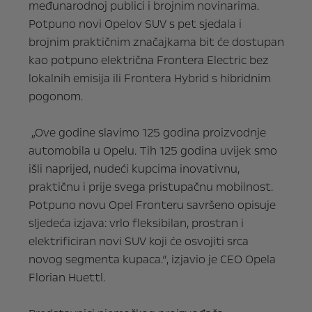
međunarodnoj publici i brojnim novinarima.
Potpuno novi Opelov SUV s pet sjedala i
brojnim praktičnim značajkama bit će dostupan
kao potpuno električna Frontera Electric bez
lokalnih emisija ili Frontera Hybrid s hibridnim
pogonom.
„Ove godine slavimo 125 godina proizvodnje
automobila u Opelu. Tih 125 godina uvijek smo
išli naprijed, nudeći kupcima inovativnu,
praktičnu i prije svega pristupačnu mobilnost.
Potpuno novu Opel Fronteru savršeno opisuje
sljedeća izjava: vrlo fleksibilan, prostran i
elektrificiran novi SUV koji će osvojiti srca
novog segmenta kupaca.”, izjavio je CEO Opela
Florian Huettl.