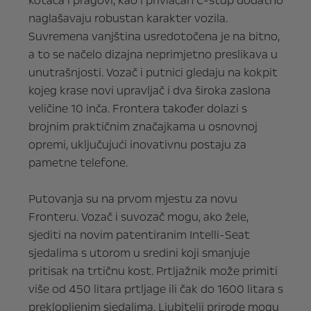
kotača i pragovi, kao i privlačan C-stup dodatno
naglašavaju robustan karakter vozila.
Suvremena vanjština usredotočena je na bitno,
a to se načelo dizajna neprimjetno preslikava u
unutrašnjosti. Vozač i putnici gledaju na kokpit
kojeg krase novi upravljač i dva široka zaslona
veličine 10 inča. Frontera također dolazi s
brojnim praktičnim značajkama u osnovnoj
opremi, uključujući inovativnu postaju za
pametne telefone.
Putovanja su na prvom mjestu za novu
Fronteru. Vozač i suvozač mogu, ako žele,
sjediti na novim patentiranim Intelli-Seat
sjedalima s utorom u sredini koji smanjuje
pritisak na trtičnu kost. Prtljažnik može primiti
više od 450 litara prtljage ili čak do 1600 litara s
preklopljenim sjedalima. Ljubitelji prirode mogu