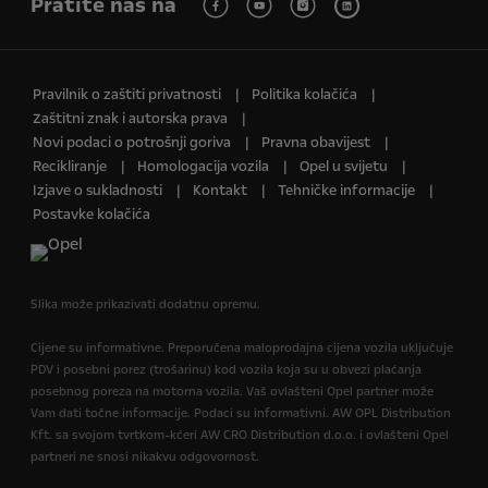
Pratite nas na
Pravilnik o zaštiti privatnosti
Politika kolačića
Zaštitni znak i autorska prava
Novi podaci o potrošnji goriva
Pravna obavijest
Recikliranje
Homologacija vozila
Opel u svijetu
Izjave o sukladnosti
Kontakt
Tehničke informacije
Postavke kolačića
Slika može prikazivati dodatnu opremu.
Cijene su informativne. Preporučena maloprodajna cijena vozila uključuje
PDV i posebni porez (trošarinu) kod vozila koja su u obvezi plaćanja
posebnog poreza na motorna vozila. Vaš ovlašteni Opel partner može
Vam dati točne informacije. Podaci su informativni. AW OPL Distribution
Kft. sa svojom tvrtkom-kćeri AW CRO Distribution d.o.o. i ovlašteni Opel
partneri ne snosi nikakvu odgovornost.