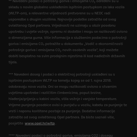
** Navedeni podaci o potrošnji goriva i emisijama CO
određeni su u
2
skladu s novim globalno usklađenim ispitnim postupkom za laka vozila
(WLTP-om), a relevantne vrijednosti pretvorene su u NEDC radi
usporedbe s drugim vozilima. Najnovije podatke zatražite od svog
ovlaštenog Opel partnera. Vrijednosti ne uzimaju u obzir posebnu
upotrebu i uvjete vožnje, opremu ni dodatke i mogu se razlikovati ovisno
o dimenzijama guma. Više informacija o službenim podacima o potrošnji
goriva i emisijama CO₂ potražite u dokumentu „Vodič o ekonomičnosti
potrošnje goriva i emisijama CO
novih osobnih vozila”, koji možete
2
dobiti besplatno na svim prodajnim mjestima ili kod nadležnih državnih
tijela.
*** Navedeni doseg i podaci o električnoj potrošnji usklađeni su s
ispitnim postupkom WLTP na temelju kojeg se od 1. rujna 2018.
odobravaju nova vozila. Oni se mogu razlikovati ovisno o stvarnim
uvjetima upotrebe i različitim čimbenicima, poput brzine,
hlađenja/grijanja u kabini vozila, stila vožnje i vanjske temperature.
Vrijeme punjenja posebice ovisi o punjaču u vozilu, kabelu za punjenje te
vrsti i naponu korištene postaje za punjenje. Dodatne informacije
zatražite od svog ovlaštenog Opel partnera. Da biste saznali više,
posjetite
www.opel.hr/wltp
.
**** Navedeni podaci o potrošnji goriva, emisijama CO2 i dosegu