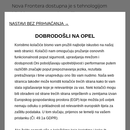
Nova Frontera dostupna je s tehnologijom
hibridnog pogona od 48 V ili u potpuno
električnoj izvedbi. Frontera Hybrid dolazi s 1,2-
NASTAVI BEZ PRIHVAĆANJA →
litrenim turbo-benzinskim motorom snage 74
kW (100 KS) koji je posebno razvijen za hibridnu
DOBRODOŠLI NA OPEL
upotrebu. Radi u kombinaciji s električnim
Koristimo kolačiće bismo vam pružili najbolje iskustvo na našoj
motorom snage 21 kW (28 KS) i elektrificiranim
web stranici. Kolačići nam omogućuju pružanje osnovnih
funkcionalnosti poput sigurnosti, upravljanja mrežom i
mjenjačem sa šest stupnjeva prijenosa i
dostupnosti.Oni poboljšavaju upotrebljivost i performanse putem
dvostrukom spojkom pa su potrošnja goriva i
različitih značajki poput prepoznavanja jezika, rezultata
emisije CO2 znatno manji u usporedbi s
pretraživanja i time unapređuju ono što vam nudimo. Naša web
modelom s uobičajenim pogonom. Osim toga,
stranica također može koristiti kolačiće trećih strana kako bi vam
Frontera Hybrid također će biti dostupna s 1,2-
slala oglašavanje koje je relevantnije za vas. Neki kolačići mogu
biti obrađeni od strane trećih strana smještenih u zemljama izvan
litrenim turbo-benzinskim motorom snage 100
Europskog gospodarskog prostora (EGP) koje možda još uvijek
kW (136 KS).
nemaju odluku o prikladnosti od relevantnih europskih tijela za
zaštitu podataka. U tom slučaju, prijenos se temelji na vašem
Kupcima su također jasno predstavljene razine
pristanku (Čl. 49.1a GDPR).
opreme nove Frontere. Pridošlica će biti