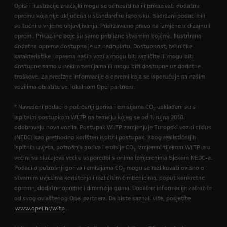
Opisi i ilustracije značajki mogu se odnositi na ili prikazivati dodatnu
opremu koja nije uključena u standardnu isporuku. Sadržani podaci bili
su točni u vrijeme objavljivanja. Pridržavamo pravo na izmjene u dizajnu i
opremi. Prikazane boje su samo približne stvarnim bojama. Ilustrirana
dodatna oprema dostupna je uz nadoplatu. Dostupnost, tehničke
karakteristike i oprema naših vozila mogu biti različite ili mogu biti
dostupne samo u nekim zemljama ili mogu biti dostupne uz dodatne
troškove. Za precizne informacije o opremi koja se isporučuje na našim
vozilima obratite se lokalnom Opel partneru.
* Navedeni podaci o potrošnji goriva i emisijama CO
usklađeni su s
2
ispitnim postupkom WLTP na temelju kojeg se od 1. rujna 2018.
odobravaju nova vozila. Postupak WLTP zamjenjuje Europski vozni ciklus
(NEDC) kao prethodno korišten ispitni postupak. Zbog realističnijih
ispitnih uvjeta, potrošnja goriva i emisije CO
izmjereni tijekom WLTP-a u
2
većini su slučajeva veći u usporedbi s onima izmjerenima tijekom NEDC-a.
Podaci o potrošnji goriva i emisijama CO
mogu se razlikovati ovisno o
2
stvarnim uvjetima korištenja i različitim čimbenicima, poput konkretne
opreme, dodatne opreme i dimenzija guma. Dodatne informacije zatražite
od svog ovlaštenog Opel partnera. Da biste saznali više, posjetite
www.opel.hr/wltp
.