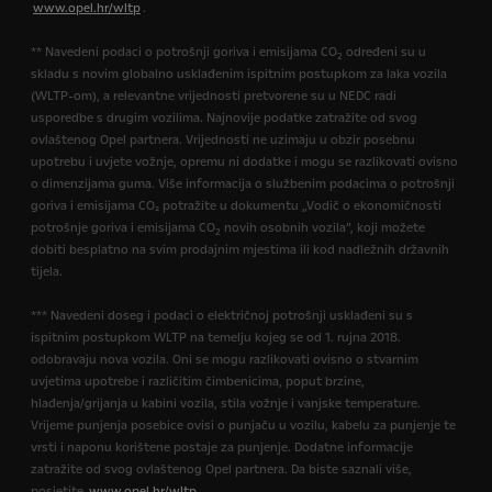
www.opel.hr/wltp
.
** Navedeni podaci o potrošnji goriva i emisijama CO
određeni su u
2
skladu s novim globalno usklađenim ispitnim postupkom za laka vozila
(WLTP-om), a relevantne vrijednosti pretvorene su u NEDC radi
usporedbe s drugim vozilima. Najnovije podatke zatražite od svog
ovlaštenog Opel partnera. Vrijednosti ne uzimaju u obzir posebnu
upotrebu i uvjete vožnje, opremu ni dodatke i mogu se razlikovati ovisno
o dimenzijama guma. Više informacija o službenim podacima o potrošnji
goriva i emisijama CO₂ potražite u dokumentu „Vodič o ekonomičnosti
potrošnje goriva i emisijama CO
novih osobnih vozila”, koji možete
2
dobiti besplatno na svim prodajnim mjestima ili kod nadležnih državnih
tijela.
*** Navedeni doseg i podaci o električnoj potrošnji usklađeni su s
ispitnim postupkom WLTP na temelju kojeg se od 1. rujna 2018.
odobravaju nova vozila. Oni se mogu razlikovati ovisno o stvarnim
uvjetima upotrebe i različitim čimbenicima, poput brzine,
hlađenja/grijanja u kabini vozila, stila vožnje i vanjske temperature.
Vrijeme punjenja posebice ovisi o punjaču u vozilu, kabelu za punjenje te
vrsti i naponu korištene postaje za punjenje. Dodatne informacije
zatražite od svog ovlaštenog Opel partnera. Da biste saznali više,
posjetite
www.opel.hr/wltp
.