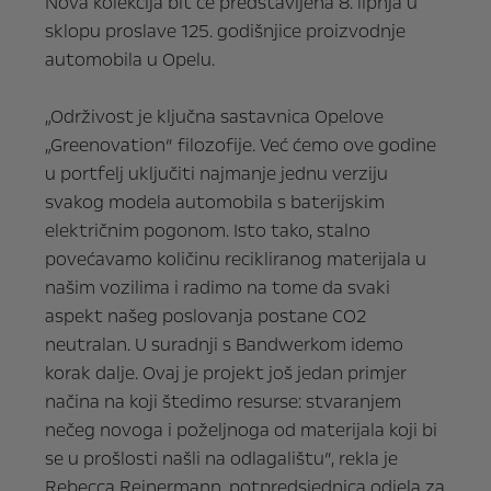
Nova kolekcija bit će predstavljena 8. lipnja u
sklopu proslave 125. godišnjice proizvodnje
automobila u Opelu.
„Održivost je ključna sastavnica Opelove
„Greenovation“ filozofije. Već ćemo ove godine
u portfelj uključiti najmanje jednu verziju
svakog modela automobila s baterijskim
električnim pogonom. Isto tako, stalno
povećavamo količinu recikliranog materijala u
našim vozilima i radimo na tome da svaki
aspekt našeg poslovanja postane CO2
neutralan. U suradnji s Bandwerkom idemo
korak dalje. Ovaj je projekt još jedan primjer
načina na koji štedimo resurse: stvaranjem
nečeg novoga i poželjnoga od materijala koji bi
se u prošlosti našli na odlagalištu”, rekla je
Rebecca Reinermann, potpredsjednica odjela za