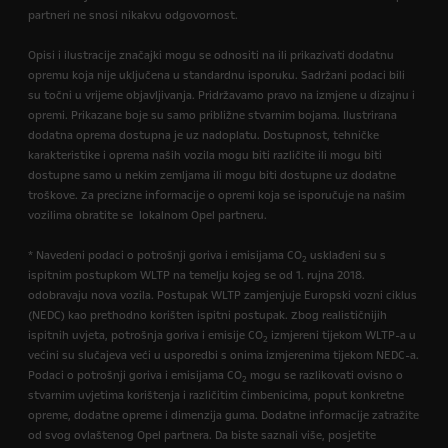
partneri ne snosi nikakvu odgovornost.
Opisi i ilustracije značajki mogu se odnositi na ili prikazivati dodatnu
opremu koja nije uključena u standardnu isporuku. Sadržani podaci bili
su točni u vrijeme objavljivanja. Pridržavamo pravo na izmjene u dizajnu i
opremi. Prikazane boje su samo približne stvarnim bojama. Ilustrirana
dodatna oprema dostupna je uz nadoplatu. Dostupnost, tehničke
karakteristike i oprema naših vozila mogu biti različite ili mogu biti
dostupne samo u nekim zemljama ili mogu biti dostupne uz dodatne
troškove. Za precizne informacije o opremi koja se isporučuje na našim
vozilima obratite se lokalnom Opel partneru.
* Navedeni podaci o potrošnji goriva i emisijama CO
usklađeni su s
2
ispitnim postupkom WLTP na temelju kojeg se od 1. rujna 2018.
odobravaju nova vozila. Postupak WLTP zamjenjuje Europski vozni ciklus
(NEDC) kao prethodno korišten ispitni postupak. Zbog realističnijih
ispitnih uvjeta, potrošnja goriva i emisije CO
izmjereni tijekom WLTP-a u
2
većini su slučajeva veći u usporedbi s onima izmjerenima tijekom NEDC-a.
Podaci o potrošnji goriva i emisijama CO
mogu se razlikovati ovisno o
2
stvarnim uvjetima korištenja i različitim čimbenicima, poput konkretne
opreme, dodatne opreme i dimenzija guma. Dodatne informacije zatražite
od svog ovlaštenog Opel partnera. Da biste saznali više, posjetite