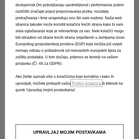
Manta A jedan je od brojnih legendarnih modela
dostupnosti.Oni poboljšavaju upotrebljivost i performanse putem
koje je Opel proizveo u 125 godina svoje
različitih značajki poput prepoznavanja jezika, rezultata
pretraživanja i time unapređuju ono što vam nudimo. Naša web
povijesti proizvodnje automobila. Sportski
stranica također može koristiti kolačiće trećih strana kako bi vam
coupe sa stražnjim pogonom oduševio je
slala oglašavanje koje je relevantnije za vas. Neki kolačići mogu
svojom izvrsnom upravljivosti i dizajnom 1970-
biti obrađeni od strane trećih strana smještenih u zemljama izvan
ih. Manta i danas nadahnjuje Opel. Dizajnerski
Europskog gospodarskog prostora (EGP) koje možda još uvijek
nemaju odluku o prikladnosti od relevantnih europskih tijela za
tim predvođen Markom Adamsom,
zaštitu podataka. U tom slučaju, prijenos se temelji na vašem
potpredsjednikom odjela za dizajn, nadahnuće
pristanku (Čl. 49.1a GDPR).
za Opel Vizor pronašao je upravo u modelu
Manta A. Opel je 2021. predstavio potpuno
Ako želite saznati više o kolačićima koje koristimo i kako ih
Politici kolačića
električni model Manta GSe, konceptualni
upravljati, možete pristupiti našoj
ili kliknuti na
gumb 'Upravljaj mojim postavkama'.
automobil originalnog dizajna s električnim
motorom od 108 kW (147 KS) umjesto motora s
četiri cilindra iz 1970-ih. U suradnji s
Bandwerkom, brand sa sjedištem u
Rüsselsheimu sada poduzima sljedeće korake
za osuvremenjivanje legendarnog modela u
UPRAVLJAJ MOJIM POSTAVKAMA