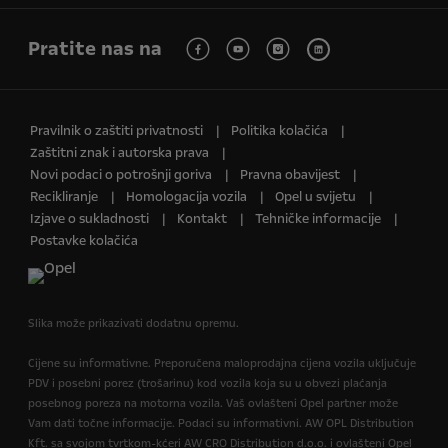
Pratite nas na
Pravilnik o zaštiti privatnosti
Politika kolačića
Zaštitni znak i autorska prava
Novi podaci o potrošnji goriva
Pravna obavijest
Recikliranje
Homologacija vozila
Opel u svijetu
Izjave o sukladnosti
Kontakt
Tehničke informacije
Postavke kolačića
Slika može prikazivati dodatnu opremu.
Cijene su informativne. Preporučena maloprodajna cijena vozila uključuje
PDV i posebni porez (trošarinu) kod vozila koja su u obvezi plaćanja
posebnog poreza na motorna vozila. Vaš ovlašteni Opel partner može
Vam dati točne informacije. Podaci su informativni. AW OPL Distribution
Kft. sa svojom tvrtkom-kćeri AW CRO Distribution d.o.o. i ovlašteni Opel