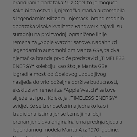
brandiranih dodataka? Uz Opel to je moguće.
Kako bi to ostvarili, njemačka marka automobila
s legendarnim Blitzom i njemački brand modnih
dodataka visoke kvalitete Bandwerk najavili su
suradnju na proizvodnji ograničene linije
remena za „Apple Watch“ satove. Nadahnuti
legendarnim automobilom Manta GSe, ta dva
njemačka branda prvo će predstaviti „TIMELESS
ENERGY“ kolekciju. Kao što je Manta GSe
izgradila most od Opelovog uzbudljivog
nasljeđa do vrlo poželjne održive budućnosti,
ekskluzivni remeni za “Apple Watch” satove
slijede isti put. Kolekcija „TIMELESS ENERGY“
svidjet će se trendseterima jednako kao i
tradicionalistima jer se temelji na ideji
prenamjene dva originalna crna prednja sjedala
legendarnog modela Manta A iz 1970. godine.