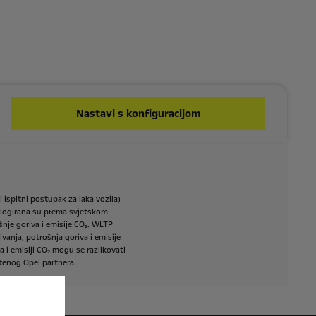
Nastavi s konfiguracijom
i
ispitni
postupak
za
laka
vozila)
ogirana
su
prema
svjetskom
šnje
goriva
i
emisije
CO₂.
WLTP
ivanja,
potrošnja
goriva
i
emisije
a
i
emisiji
CO₂
mogu
se
razlikovati
tenog
Opel
partnera.