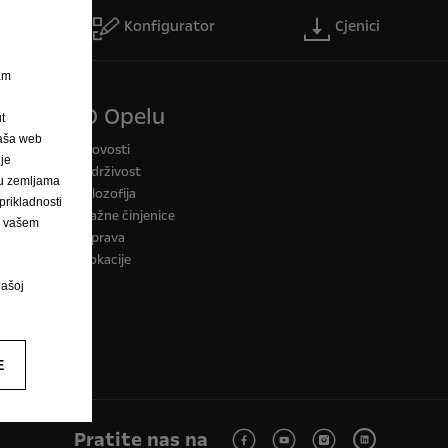
r
Konfigurator
Cjenici
nam
O Opelu
t
Naša web
a CO2
Novosti
 je
Održivost
h u zemljama
Filozofija
rikladnosti
Važne činjenice
na vašem
Uprava
Lokacije
našoj
E
Pratite nas na