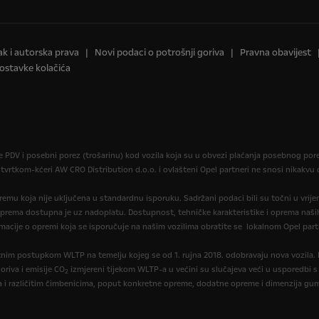
ak i autorska prava
Novi podaci o potrošnji goriva
Pravna obavijest
ostavke kolačića
je PDV i posebni porez (trošarinu) kod vozila koja su u obvezi plaćanja posebnog po
 tvrtkom-kćeri AW CRO Distribution d.o.o. i ovlašteni Opel partneri ne snosi nikakv
opremu koja nije uključena u standardnu isporuku. Sadržani podaci bili su točni u vrij
oprema dostupna je uz nadoplatu. Dostupnost, tehničke karakteristike i oprema naših
macije o opremi koja se isporučuje na našim vozilima obratite se lokalnom Opel part
itnim postupkom WLTP na temelju kojeg se od 1. rujna 2018. odobravaju nova vozila
oriva i emisije CO
izmjereni tijekom WLTP-a u većini su slučajeva veći u usporedbi s
2
a i različitim čimbenicima, poput konkretne opreme, dodatne opreme i dimenzija gum