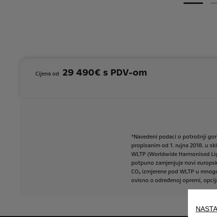
29 490€ s PDV-om
Cijena od
*Navedeni
podaci
o
potrošnji
gor
propisanim
od
1.
rujna
2018.
u
sk
WLTP
(Worldwide
Harmonised
Li
potpuno
zamjenjuje
novi
europsk
CO₂
izmjerene
pod
WLTP
u
mnog
ovisno
o
određenoj
opremi,
opci
NASTA