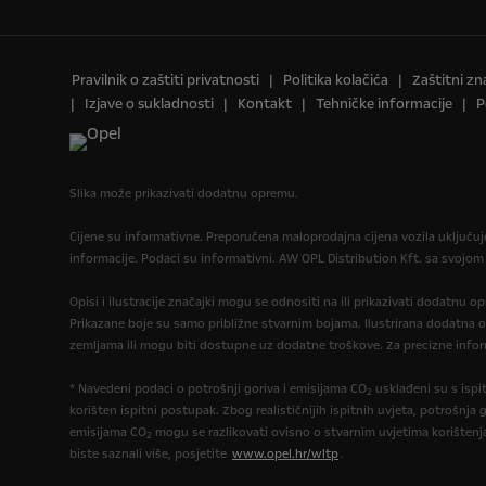
Pravilnik o zaštiti privatnosti
Politika kolačića
Zaštitni zn
Izjave o sukladnosti
Kontakt
Tehničke informacije
P
Slika može prikazivati dodatnu opremu.
Cijene su informativne. Preporučena maloprodajna cijena vozila uključu
informacije. Podaci su informativni. AW OPL Distribution Kft. sa svojom
Opisi i ilustracije značajki mogu se odnositi na ili prikazivati dodatnu 
Prikazane boje su samo približne stvarnim bojama. Ilustrirana dodatna 
zemljama ili mogu biti dostupne uz dodatne troškove. Za precizne infor
* Navedeni podaci o potrošnji goriva i emisijama CO
usklađeni su s isp
2
korišten ispitni postupak. Zbog realističnijih ispitnih uvjeta, potrošnja g
emisijama CO
mogu se razlikovati ovisno o stvarnim uvjetima korištenj
2
biste saznali više, posjetite
www.opel.hr/wltp
.