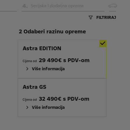
4
.
Serijska i dodatna oprema
FILTRIRAJ
2 Odaberi razinu opreme
Astra EDITION
29 490€ s PDV-om
Cijena od
Više informacija
Astra GS
32 490€ s PDV-om
Cijena od
Više informacija