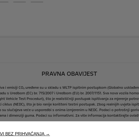
PRAVNA OBAVIJEST
iva
i
emisiji
CO₂
uređene
su
u
skladu
s
WLTP
ispitnim
postupkom
(Globalno
usklađen
ladu
s
Uredbom
(EC)
br.
715/2007
i
Uredbom
(EU)
br.
2007/1151.
Sva
nova
vozila
homol
ght
Vehicle
Test
Proceduri),
što
je
realističniji
postupak
ispitivanja
za
mjerenje
potro
i
ciklus
(NEDC),
što
je
bio
ranije
korišteni
testni
postupak.
Zbog
realnijih
uvjeta
ispit
o
su
slučajeva
veće
u
usporedbi
s
onima
izmjerenim
u
NEDC.
Podaci
o
potrošnji
goriv
jama
i
dimenziji
guma.
Podaci
su
informativni.
Za
više
informacija
kontaktirajte
ovlaš
VI BEZ PRIHVAĆANJA →