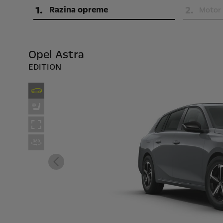
1
.
2
.
Razina opreme
Motor
Opel Astra
EDITION