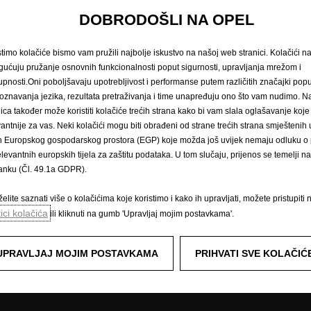
DOBRODOŠLI NA OPEL
Naručivanje na servis
Newslette
stimo kolačiće bismo vam pružili najbolje iskustvo na našoj web stranici. Kolačići 
ućuju pružanje osnovnih funkcionalnosti poput sigurnosti, upravljanja mrežom i
arska vozila
Doživite Opel
upnosti.Oni poboljšavaju upotrebljivost i performanse putem različitih značajki popu
oznavanja jezika, rezultata pretraživanja i time unapređuju ono što vam nudimo. 
Podaci o potrošnji goriva i emisijam
nica također može koristiti kolačiće trećih strana kako bi vam slala oglašavanje koje
ozila i više
E-mobilnost
vantnije za vas. Neki kolačići mogu biti obrađeni od strane trećih strana smješteni
Opel Connect
n Europskog gospodarskog prostora (EGP) koje možda još uvijek nemaju odluku o p
Sustavi za informiranje i zabavu
elevantnih europskih tijela za zaštitu podataka. U tom slučaju, prijenos se temelji 
Konceptni automobili
tanku (Čl. 49.1a GDPR).
Tehnološki videozapisi
Opel Classic
elite saznati više o kolačićima koje koristimo i kako ih upravljati, možete pristupiti 
Opel lifestyle shop
tici kolačića
ili kliknuti na gumb 'Upravljaj mojim postavkama'.
Opel post
Opel Experimental
UPRAVLJAJ MOJIM POSTAVKAMA
PRIHVATI SVE KOLAČIĆ