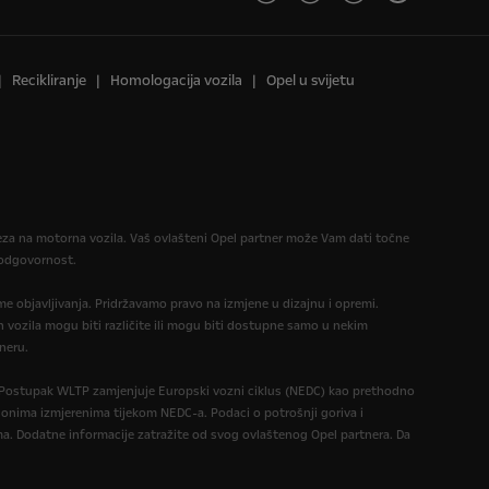
Recikliranje
Homologacija vozila
Opel u svijetu
reza na motorna vozila. Vaš ovlašteni Opel partner može Vam dati točne
u odgovornost.
eme objavljivanja. Pridržavamo pravo na izmjene u dizajnu i opremi.
 vozila mogu biti različite ili mogu biti dostupne samo u nekim
neru.
. Postupak WLTP zamjenjuje Europski vozni ciklus (NEDC) kao prethodno
 onima izmjerenima tijekom NEDC-a. Podaci o potrošnji goriva i
a. Dodatne informacije zatražite od svog ovlaštenog Opel partnera. Da