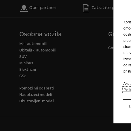
Opel partneri
Zatražite ponudu
Kori
omog
Osobna vozila
Gospod
dost
prep
Mali automobili
stra
Gospodarska v
Obiteljski automobili
rele
SUV
izva
Minibus
od r
Električni
pris
GSe
Ako ž
Pomozi mi odabrati
Poli
Nadolazeći modeli
Obustavljeni modeli