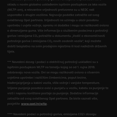
2
skladu s novim globalno usklađenim ispitnim postupkom za laka vozila
(WLTP-om), a relevantne vrijednosti pretvorene su u NEDC radi
usporedbe s drugim vozilima. Najnovije podatke zatražite od svog
ovlaštenog Opel partnera. Vrijednosti ne uzimaju u obzir posebnu
upotrebu i uvjete vožnje, opremu ni dodatke i mogu se razlikovati ovisno
o dimenzijama guma. Više informacija o službenim podacima o potrošnji
goriva i emisijama CO₂ potražite u dokumentu „Vodič o ekonomičnosti
potrošnje goriva i emisijama CO
novih osobnih vozila”, koji možete
2
dobiti besplatno na svim prodajnim mjestima ili kod nadležnih državnih
tijela.
*** Navedeni doseg i podaci o električnoj potrošnji usklađeni su s
ispitnim postupkom WLTP na temelju kojeg se od 1. rujna 2018.
odobravaju nova vozila. Oni se mogu razlikovati ovisno o stvarnim
uvjetima upotrebe i različitim čimbenicima, poput brzine,
hlađenja/grijanja u kabini vozila, stila vožnje i vanjske temperature.
Vrijeme punjenja posebice ovisi o punjaču u vozilu, kabelu za punjenje te
vrsti i naponu korištene postaje za punjenje. Dodatne informacije
zatražite od svog ovlaštenog Opel partnera. Da biste saznali više,
posjetite
www.opel.hr/wltp
.
**** Navedeni podaci o potrošnji goriva, emisijama CO2 i dosegu