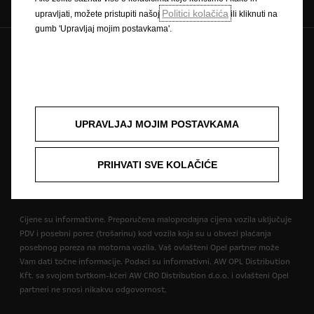
Politici kolačića
upravljati, možete pristupiti našoj
ili kliknuti na
gumb 'Upravljaj mojim postavkama'.
Pravilnik o zaštiti privatnosti
Politika kolačića
Zaštitni znak i autorska prava
Novi podaci o potrošnji goriva
Pravna obavijest
Recikliranje
Homologacija vozila
Opel u svijetu
Izjave o sukladnosti
Kontakt
Tehničke informacije
UPRAVLJAJ MOJIM POSTAVKAMA
Postavke kolačića
PRIHVATI SVE KOLAČIĆE
Slika može prikazivati dodatnu opremu.
Cijene su informativne. Preporučena maloprodajna cijena vozila uključuje
PDV i posebni porez (trošarinu) kod vozila koja su u obvezi plaćanja
posebnog poreza na motorna vozila. Vaš ovlašteni Opel partner može
Vam dati točne informacije. Podaci su informativni. AW OPL Distribution
Kft. sa svojom tvrtkom-kćeri AW CRO Distribution d.o.o. i ovlašteni Opel
partneri ne snosi nikakvu odgovornost.