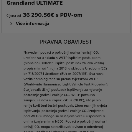
Grandland ULTIMATE
36 290.56€ s PDV-om
Cijena od
Više informacija
PRAVNA OBAVIJEST
*Navedeni
podaci
o
potrošnji
goriva
i
emisiji
CO₂
uređene
su
u
skladu
s
WLTP
ispitnim
postupkom
(Globalno
usklađeni
ispitni
postupak
za
laka
vozila)
propisanim
od
1.
rujna
2018.
u
skladu
s
Uredbom
(EC)
br.
715/2007
i
Uredbom
(EU)
br.
2007/1151.
Sva
nova
vozila
homologirana
su
prema
svjetskom
WLTP
(Worldwide
Harmonised
Light
Vehicle
Test
Proceduri),
što
je
realističniji
postupak
ispitivanja
za
mjerenje
potrošnje
goriva
i
emisije
CO₂.
WLTP
potpuno
zamjenjuje
novi
europski
ciklus
(NEDC),
što
je
bio
ranije
korišteni
testni
postupak.
Zbog
realnijih
uvjeta
ispitivanja,
potrošnja
goriva
i
emisije
CO₂
izmjerene
pod
WLTP
u
mnogo
su
slučajeva
veće
u
usporedbi
s
onima
izmjerenim
u
NEDC.
Podaci
o
potrošnji
goriva
i
emisiji
CO₂
mogu
se
razlikovati
ovisno
o
određenoj