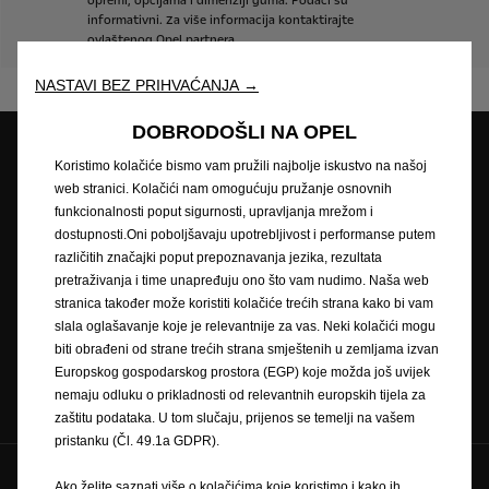
opremi,
opcijama
i
dimenziji
guma.
Podaci
su
informativni.
Za
više
informacija
kontaktirajte
ovlaštenog
Opel
partnera.
NASTAVI BEZ PRIHVAĆANJA →
DOBRODOŠLI NA OPEL
Koristimo kolačiće bismo vam pružili najbolje iskustvo na našoj
web stranici. Kolačići nam omogućuju pružanje osnovnih
Opel partneri
Zatražite ponudu
funkcionalnosti poput sigurnosti, upravljanja mrežom i
dostupnosti.Oni poboljšavaju upotrebljivost i performanse putem
različitih značajki poput prepoznavanja jezika, rezultata
pretraživanja i time unapređuju ono što vam nudimo. Naša web
Zatražite testnu vožnju
Naručivanje na servis
stranica također može koristiti kolačiće trećih strana kako bi vam
slala oglašavanje koje je relevantnije za vas. Neki kolačići mogu
biti obrađeni od strane trećih strana smještenih u zemljama izvan
Europskog gospodarskog prostora (EGP) koje možda još uvijek
Konfigurator
Cjenici
nemaju odluku o prikladnosti od relevantnih europskih tijela za
zaštitu podataka. U tom slučaju, prijenos se temelji na vašem
pristanku (Čl. 49.1a GDPR).
Pratite nas na
Ako želite saznati više o kolačićima koje koristimo i kako ih