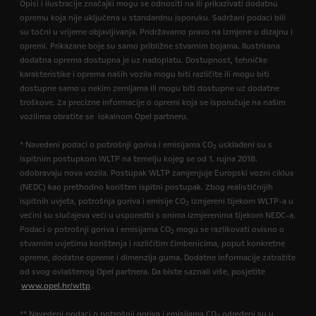
Opisi i ilustracije značajki mogu se odnositi na ili prikazivati dodatnu
opremu koja nije uključena u standardnu isporuku. Sadržani podaci bili
su točni u vrijeme objavljivanja. Pridržavamo pravo na izmjene u dizajnu i
opremi. Prikazane boje su samo približne stvarnim bojama. Ilustrirana
dodatna oprema dostupna je uz nadoplatu. Dostupnost, tehničke
karakteristike i oprema naših vozila mogu biti različite ili mogu biti
dostupne samo u nekim zemljama ili mogu biti dostupne uz dodatne
troškove. Za precizne informacije o opremi koja se isporučuje na našim
vozilima obratite se lokalnom Opel partneru.
* Navedeni podaci o potrošnji goriva i emisijama CO
usklađeni su s
2
ispitnim postupkom WLTP na temelju kojeg se od 1. rujna 2018.
odobravaju nova vozila. Postupak WLTP zamjenjuje Europski vozni ciklus
(NEDC) kao prethodno korišten ispitni postupak. Zbog realističnijih
ispitnih uvjeta, potrošnja goriva i emisije CO
izmjereni tijekom WLTP-a u
2
većini su slučajeva veći u usporedbi s onima izmjerenima tijekom NEDC-a.
Podaci o potrošnji goriva i emisijama CO
mogu se razlikovati ovisno o
2
stvarnim uvjetima korištenja i različitim čimbenicima, poput konkretne
opreme, dodatne opreme i dimenzija guma. Dodatne informacije zatražite
od svog ovlaštenog Opel partnera. Da biste saznali više, posjetite
www.opel.hr/wltp
.
** Navedeni podaci o potrošnji goriva i emisijama CO
određeni su u