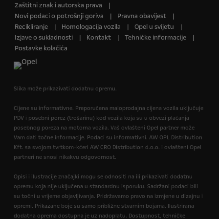
Zaštitni znak i autorska prava
Novi podaci o potrošnji goriva
Pravna obavijest
Recikliranje
Homologacija vozila
Opel u svijetu
Izjave o sukladnosti
Kontakt
Tehničke informacije
Postavke kolačića
Slika može prikazivati dodatnu opremu.
Cijene su informativne. Preporučena maloprodajna cijena vozila uključuje
PDV i posebni porez (trošarinu) kod vozila koja su u obvezi plaćanja
posebnog poreza na motorna vozila. Vaš ovlašteni Opel partner može
Vam dati točne informacije. Podaci su informativni. AW OPL Distribution
Kft. sa svojom tvrtkom-kćeri AW CRO Distribution d.o.o. i ovlašteni Opel
partneri ne snosi nikakvu odgovornost.
Opisi i ilustracije značajki mogu se odnositi na ili prikazivati dodatnu
opremu koja nije uključena u standardnu isporuku. Sadržani podaci bili
su točni u vrijeme objavljivanja. Pridržavamo pravo na izmjene u dizajnu i
opremi. Prikazane boje su samo približne stvarnim bojama. Ilustrirana
dodatna oprema dostupna je uz nadoplatu. Dostupnost, tehničke