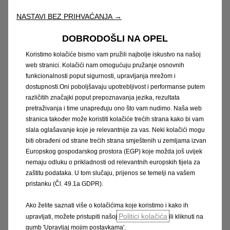
NASTAVI BEZ PRIHVAĆANJA →
Čelični naplatak 6.5 J x 16, kompletan poklopac
DOBRODOŠLI NA OPEL
kotača
Koristimo kolačiće bismo vam pružili najbolje iskustvo na našoj
bez doplate
web stranici. Kolačići nam omogućuju pružanje osnovnih
funkcionalnosti poput sigurnosti, upravljanja mrežom i
dostupnosti.Oni poboljšavaju upotrebljivost i performanse putem
različitih značajki poput prepoznavanja jezika, rezultata
pretraživanja i time unapređuju ono što vam nudimo. Naša web
stranica također može koristiti kolačiće trećih strana kako bi vam
slala oglašavanje koje je relevantnije za vas. Neki kolačići mogu
biti obrađeni od strane trećih strana smještenih u zemljama izvan
Europskog gospodarskog prostora (EGP) koje možda još uvijek
nemaju odluku o prikladnosti od relevantnih europskih tijela za
16-inčni aluminijski naplatci
zaštitu podataka. U tom slučaju, prijenos se temelji na vašem
500€ s PDV-om
pristanku (Čl. 49.1a GDPR).
Ako želite saznati više o kolačićima koje koristimo i kako ih
PRAVNA OBAVIJEST
Politici kolačića
upravljati, možete pristupiti našoj
ili kliknuti na
gumb 'Upravljaj mojim postavkama'.