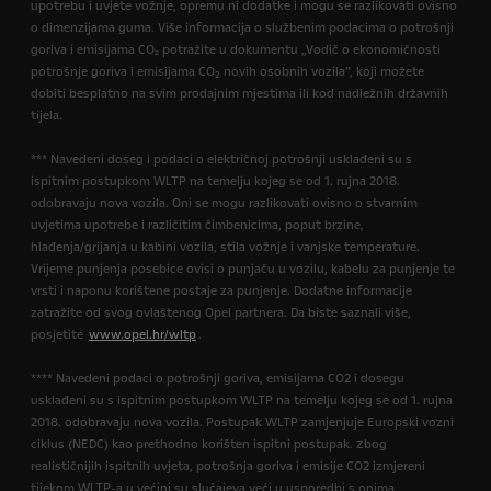
upotrebu i uvjete vožnje, opremu ni dodatke i mogu se razlikovati ovisno
o dimenzijama guma. Više informacija o službenim podacima o potrošnji
goriva i emisijama CO₂ potražite u dokumentu „Vodič o ekonomičnosti
potrošnje goriva i emisijama CO
novih osobnih vozila”, koji možete
2
dobiti besplatno na svim prodajnim mjestima ili kod nadležnih državnih
tijela.
*** Navedeni doseg i podaci o električnoj potrošnji usklađeni su s
ispitnim postupkom WLTP na temelju kojeg se od 1. rujna 2018.
odobravaju nova vozila. Oni se mogu razlikovati ovisno o stvarnim
uvjetima upotrebe i različitim čimbenicima, poput brzine,
hlađenja/grijanja u kabini vozila, stila vožnje i vanjske temperature.
Vrijeme punjenja posebice ovisi o punjaču u vozilu, kabelu za punjenje te
vrsti i naponu korištene postaje za punjenje. Dodatne informacije
zatražite od svog ovlaštenog Opel partnera. Da biste saznali više,
posjetite
www.opel.hr/wltp
.
**** Navedeni podaci o potrošnji goriva, emisijama CO2 i dosegu
usklađeni su s ispitnim postupkom WLTP na temelju kojeg se od 1. rujna
2018. odobravaju nova vozila. Postupak WLTP zamjenjuje Europski vozni
ciklus (NEDC) kao prethodno korišten ispitni postupak. Zbog
realističnijih ispitnih uvjeta, potrošnja goriva i emisije CO2 izmjereni
tijekom WLTP-a u većini su slučajeva veći u usporedbi s onima