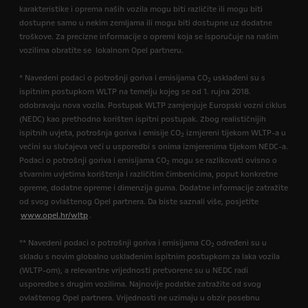
karakteristike i oprema naših vozila mogu biti različite ili mogu biti
dostupne samo u nekim zemljama ili mogu biti dostupne uz dodatne
troškove. Za precizne informacije o opremi koja se isporučuje na našim
vozilima obratite se lokalnom Opel partneru.
* Navedeni podaci o potrošnji goriva i emisijama CO
usklađeni su s
2
ispitnim postupkom WLTP na temelju kojeg se od 1. rujna 2018.
odobravaju nova vozila. Postupak WLTP zamjenjuje Europski vozni ciklus
(NEDC) kao prethodno korišten ispitni postupak. Zbog realističnijih
ispitnih uvjeta, potrošnja goriva i emisije CO
izmjereni tijekom WLTP-a u
2
većini su slučajeva veći u usporedbi s onima izmjerenima tijekom NEDC-a.
Podaci o potrošnji goriva i emisijama CO
mogu se razlikovati ovisno o
2
stvarnim uvjetima korištenja i različitim čimbenicima, poput konkretne
opreme, dodatne opreme i dimenzija guma. Dodatne informacije zatražite
od svog ovlaštenog Opel partnera. Da biste saznali više, posjetite
www.opel.hr/wltp
.
** Navedeni podaci o potrošnji goriva i emisijama CO
određeni su u
2
skladu s novim globalno usklađenim ispitnim postupkom za laka vozila
(WLTP-om), a relevantne vrijednosti pretvorene su u NEDC radi
usporedbe s drugim vozilima. Najnovije podatke zatražite od svog
ovlaštenog Opel partnera. Vrijednosti ne uzimaju u obzir posebnu