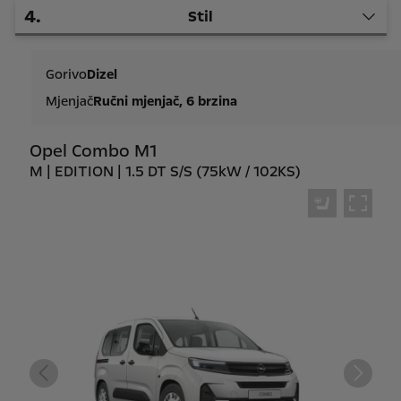
4
.
Stil
Gorivo
Dizel
Mjenjač
Ručni mjenjač, 6 brzina
Opel Combo M1
M | EDITION | 1.5 DT S/S (75kW / 102KS)